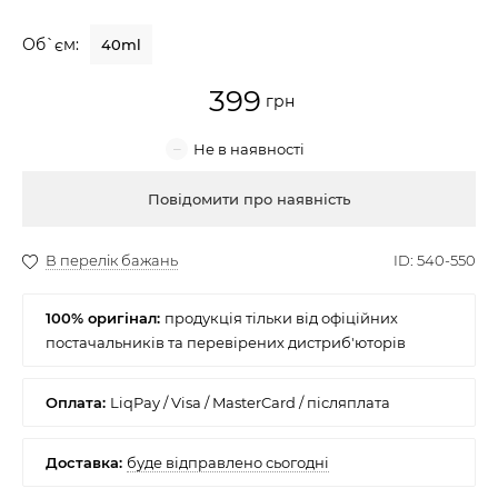
Крем для обличчя
Об`єм:
40ml
Крем-гель
399
Емульсія
Лосьйон для обличчя
Купити
Олія для обличчя
Сонцезахисний крем
100% оригінал:
Набори косметики