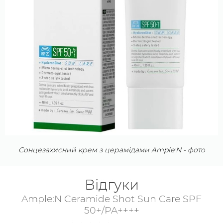
себе амінокислота – аденозин, тоді як аргінін
відновлює пошкоджені тканини, чинить антивіковий
вплив і, розширюючи судини, посилює приплив
крові. Крем, який захищає від сонячних променів,
рясніє водорозчинним вітаміном (В3) – ніацинамідом.
Компонент нового покоління відповідає за регулярне
оновлення клітин епідермісу, завдяки чому
повертається втрачену еластичність, вирівнюється
текстура, знижується втрата вологи, зменшується
вираженість запальних процесів і подразнень.
Сонцезахисний крем з церамідами Ample:N - фото
Відгуки
Ample:N Ceramide Shot Sun Care SPF
50+/PA++++