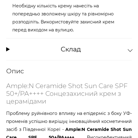
Необхідну кількість крему нанесіть на
попередньо зволожену шкіру та рівномірно
розподіліть. Використовуйте захисний крем
перед виходом на вулицю.
Склад
Опис
Ample:N Ceramide Shot Sun Care SPF
50+/PA++++ Сонцезахисний крем з
церамідами
Проблему руйнівного впливу на епідерміс з боку УФ-
променів успішно вирішує інноваційний косметичний
засіб з Південної Кореї -
Ample:N Ceramide Shot Sun
Care SPF 50+/PA++++
. Високоефективний