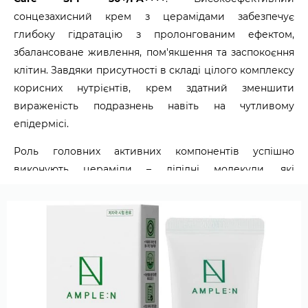
сонцезахисний крем з церамідами забезпечує
глибоку гідратацію з пролонгованим ефектом,
збалансоване живлення, пом'якшення та заспокоєння
клітин. Завдяки присутності в складі цілого комплексу
корисних нутрієнтів, крем здатний зменшити
вираженість подразнень навіть на чутливому
епідермісі.
Роль головних активних компонентів успішно
виконують цераміди – ліпідні молекули, які
відновлюють бар'єрні функції рогового шару
епідермісу. Склеюючи між собою шкірні лусочки, вони
формують надійний захист від негативного впливу з
боку факторів навколишнього середовища та
сонячних променів, зокрема, а також перешкоджають
випаровуванню з тканин вологи.
Насичення корисними речовинами клітин бере на