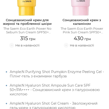
Сонцезахисний крем для
Сонцезахисний крем з
жирної та проблемної шкіри
каламіном
The Saem Eco Earth Power No
The Saem Eco Earth Power
Sebum Sun Cream SPF50+
Pink Sun Cream SPF50+
PA+++
PA++++
315
430
Ample:N Purifying Shot Pumpkin Enzyme Peeling Gel -
Пілінг-гель з ензимами гарбуза
Ample:N Hyaluron Shot Ampoule Sun Care SPF
50+/PA++++ - Сонцезахисний крем з гіалуроновою
кислотою
Ample:N Hyaluron Shot Gel Cream - Зволожуючий
гель-крем з гіалуроновою кислотою