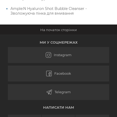
Ample:N Hyaluron Shot Bubble Cleanser -
Зволожуюча пінка для вмивання
МИ У СОЦМЕРЕЖАХ
НАПИСАТИ НАМ