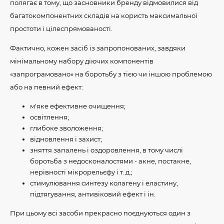
полягає в тому, що засновники бренду відмовилися від
багатокомпонентних складів на користь максимальної
простоти і цілеспрямованості.
Фактично, кожен засіб із запропонованих, завдяки
мінімальному набору діючих компонентів
«запрограмовано» на боротьбу з тією чи іншою проблемою
або на певний ефект:
м'яке ефективне очищення;
освітлення;
глибоке зволоження;
відновлення і захист;
зняття запалень і оздоровлення, в тому числі
боротьба з недосконалостями - акне, постакне,
нерівності мікрорельєфу і т. д.;
стимулювання синтезу колагену і еластину,
підтягування, антивіковий ефект і ін.
При цьому всі засоби прекрасно поєднуються один з