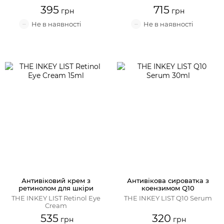
395
715
Антивіковий крем з
Антивікова сироватка з
ретинолом для шкіри
коензимом Q10
навколо очей
THE INKEY LIST Retinol Eye
THE INKEY LIST Q10 Serum
Cream
535
320