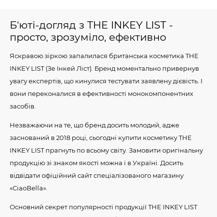
Б'юті-догляд з THE INKEY LIST -
просто, зрозуміло, ефективно
Яскравою зіркою запалилася британська косметика THE
INKEY LIST (Зе Інкей Ліст). Бренд моментально привернув
увагу експертів, що кинулися тестувати заявлену дієвість. І
вони переконалися в ефективності монокомпонентних
засобів.
Незважаючи на те, що бренд досить молодий, адже
заснований в 2018 році, сьогодні купити косметику THE
INKEY LIST прагнуть по всьому світу. Замовити оригінальну
продукцію зі знаком якості можна і в Україні. Досить
відвідати офіційний сайт спеціалізованого магазину
«CiaoBella».
Основний секрет популярності продукції THE INKEY LIST