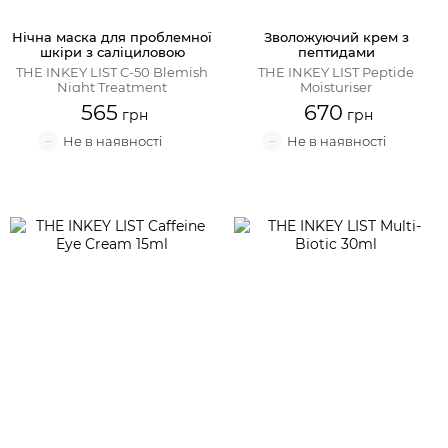
Нічна маска для проблемної
Зволожуючий крем з
шкіри з саліциловою
пептидами
кислотою та вітаміном С
THE INKEY LIST C-50 Blemish
THE INKEY LIST Peptide
Night Treatment
Moisturiser
565
670