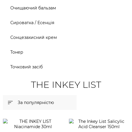
Крем для обличчя
Очищаючий бальзам
Крем-гель
Сироватка / Есенція
Емульсія
Сонцезахисний крем
Лосьйон для обличчя
Тонер
Олія для обличчя
Точковий засіб
Сонцезахисний крем
THE INKEY LIST
Набори косметики
За популярністю