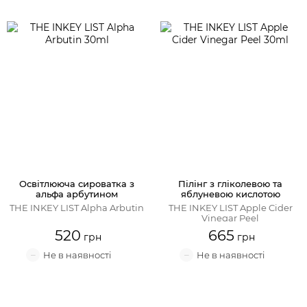
Освітлююча сироватка з
Пілінг з гліколевою та
альфа арбутином
яблуневою кислотою
THE INKEY LIST Alpha Arbutin
THE INKEY LIST Apple Cider
Vinegar Peel
520
665