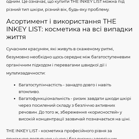
одним. Це означає, що купити THE INKEY LIST можна під
різний тип шкіри, різний вік, будь-яку проблему.
Асортимент і використання THE
INKEY LIST: косметика на всі випадки
життя
Сучасним красуням, які живуть в скаженому ритмі,
безумовно необхідно щось середнє між багатоступеневим
органічним підходом і перевагами швидкої дії і
мультизадачности:
Багатоступінчастість - занадто довго і навіть
втомливо.
Багатофункціональність - ризик завдати шкоди шкірі
через посилений складу з безліччю активних
речовин. До того ж, збереження «корисностей» у
високій концентрації зазвичай позначається на ціні.
THE INKEY LIST - косметика професійного рівня за
приємною доступною ціною і без ризику алергічних