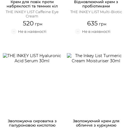
Крем для повік проти
Відновлюючий крем з
набряклості та темних кіл
пробіотиками
THE INKEY LIST Caffeine Eye
THE INKEY LIST Multi-Biotic
Cream
520
635
Зволожуюча сироватка з
Зволожуючий крем для
гіалуроновою кислотою
обличчя з куркумою