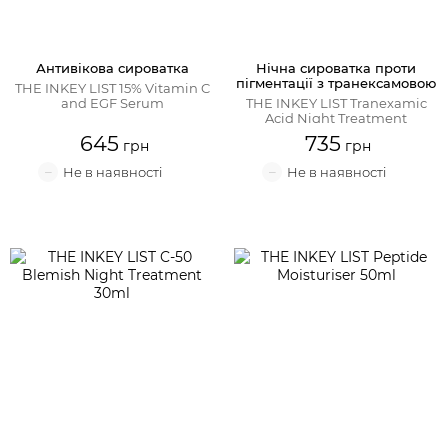
Антивікова сироватка
Нічна сироватка проти
пігментації з транексамовою
THE INKEY LIST 15% Vitamin C
кислотою
and EGF Serum
THE INKEY LIST Tranexamic
Acid Night Treatment
645
735