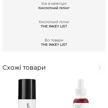
присутній у пілінгу тандем екстракту цукрового клена
Усе в категорії
Кислотний пілінг
та обліпихової олії.
Кислотний пілінг
THE INKEY LIST
Всі товари
THE INKEY LIST
Схожі товари