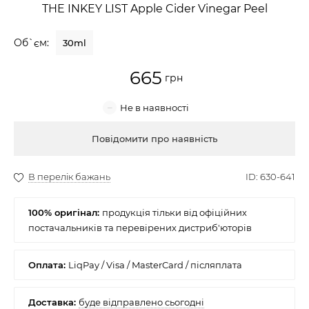
THE INKEY LIST Apple Cider Vinegar Peel
Крем для обличчя
Об`єм:
30ml
Крем-гель
665
Емульсія
Лосьйон для обличчя
Купити
Олія для обличчя
Сонцезахисний крем
100% оригінал:
Набори косметики