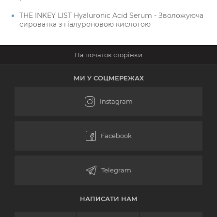
THE INKEY LIST Hyaluronic Acid Serum - Зволожуюча
сироватка з гіалуроновою кислотою
МИ У СОЦМЕРЕЖАХ
НАПИСАТИ НАМ