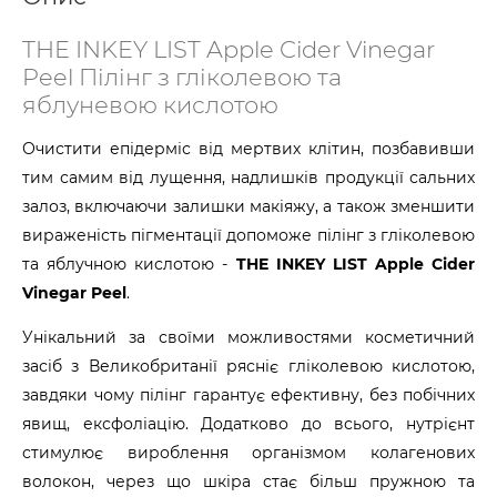
THE INKEY LIST Apple Cider Vinegar
Peel Пілінг з гліколевою та
яблуневою кислотою
Очистити епідерміс від мертвих клітин, позбавивши
тим самим від лущення, надлишків продукції сальних
залоз, включаючи залишки макіяжу, а також зменшити
вираженість пігментації допоможе пілінг з гліколевою
та яблучною кислотою -
THE INKEY LIST Apple Cider
Vinegar Peel
.
Унікальний за своїми можливостями косметичний
засіб з Великобританії рясніє гліколевою кислотою,
завдяки чому пілінг гарантує ефективну, без побічних
явищ, ексфоліацію. Додатково до всього, нутрієнт
стимулює вироблення організмом колагенових
волокон, через що шкіра стає більш пружною та