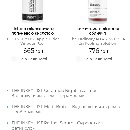
Пілінг з гліколевою та
Кислотний пілінг для
яблуневою кислотою
обличчя
THE INKEY LIST Apple Cider
The Ordinary AHA 30% + BHA
Vinegar Peel
2% Peeling Solution
665
776
THE INKEY LIST Ceramide Night Treatment -
Зволожуючий крем з церамідами
THE INKEY LIST Multi-Biotic - Відновлюючий крем з
пробіотиками
THE INKEY LIST Retinol Serum - Сироватка з
ретинолом