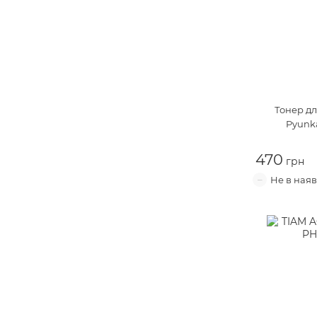
Тонер д
Pyunka
470