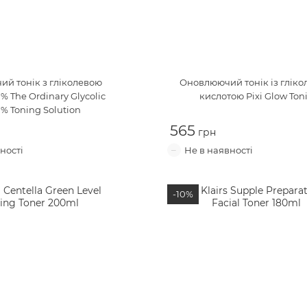
й тонік з гліколевою
Оновлюючий тонік із глік
7%
The Ordinary Glycolic
кислотою
Pixi Glow Ton
7% Toning Solution
565