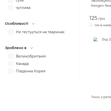
суха
Зволожуюча
пом'якшення
Neogen Real
чутлива
проти запалень
125
проти пігментних плям
Особливості
розгладження
Не тестується на тваринах
розслаблення
тонізування
Зроблено в
Великобританія
Канада
Південна Корея
Тонік з ре