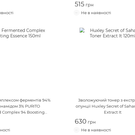
515
омплексом ферментів 94%
Зволожуючий тонер з екст
инамідом 3%
PURITO
опунції
Huxley Secret of Saha
 Complex 94 Boosting
Extract It
Essence
630