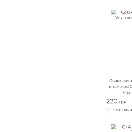
Освіжаючий
вітаміном 
Vita
220