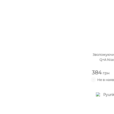
Зволожуючи
Q+A Nia
384