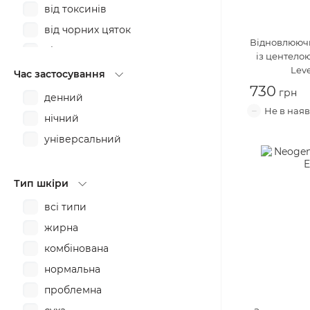
Purito
від токсинів
Pyunkang Yul
від чорних цяток
Відновлюючи
Q+A
відновлення
із центело
SOME BY MI
Lev
для вагітних
Час застосування
THE INKEY LIST
730
заспокоєння
денний
The Ordinary
зволоження
нічний
TIAM
звуження пор
універсальний
зміцнення
лікування
Тип шкіри
ліфтинг
всі типи
матування
жирна
насичення
комбінована
освітлення
нормальна
очищення
проблемна
пілінг