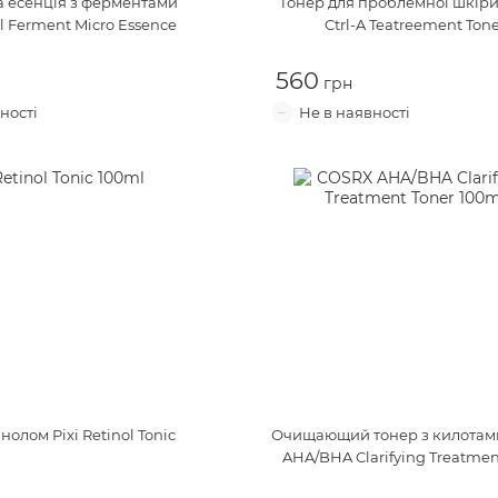
 есенція з ферментами
Тонер для проблемної шкір
 Ferment Micro Essence
Ctrl-A Teatreement Ton
560
тинолом
Pixi Retinol Tonic
Очищающий тонер з килотам
AHA/BHA Clarifying Treatmen