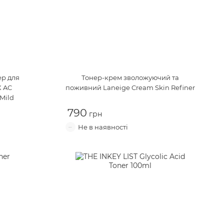
ер для
Тонер-крем зволожуючий та
 AC
поживний
Laneige Cream Skin Refiner
 Mild
790