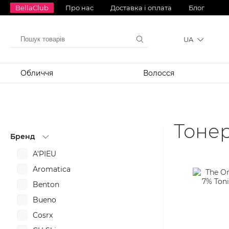
BellaClub
Про нас
Доставка і оплата
Блог
UA
Обличчя
Волосся
Тонер
Бренд
A'PIEU
Aromatica
Benton
Bueno
Cosrx