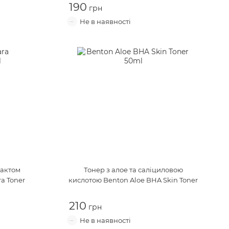
190
рактом
Тонер з алое та саліциловою
ra Toner
кислотою
Benton Aloe BHA Skin Toner
210