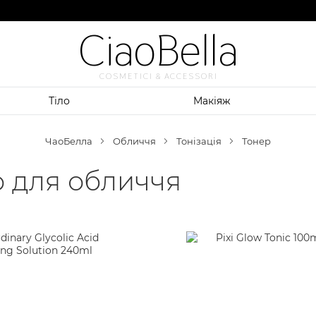
CiaoBella
COSMETICI & ACCESSORI
Тіло
Макіяж
ЧаоБелла
Обличчя
Тонізація
Тонер
 для обличчя