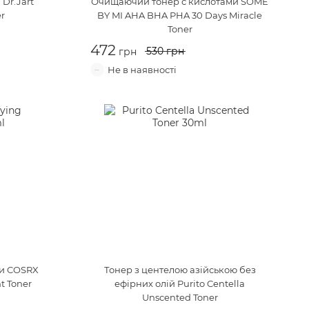
и
Dr.Jart
Очищаючий тонер с кислотами
SOME
er
BY MI AHA BHA PHA 30 Days Miracle
Toner
530
и
COSRX
Тонер з центелою азійською без
t Toner
ефірних олій
Purito Centella
Unscented Toner