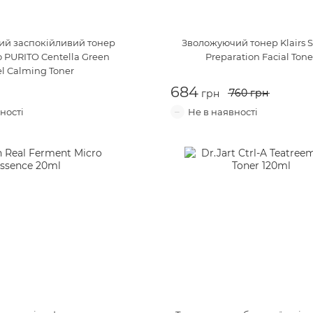
й заспокійливий тонер
Зволожуючий тонер
Klairs 
ю
PURITO Centella Green
Preparation Facial Tone
el Calming Toner
760