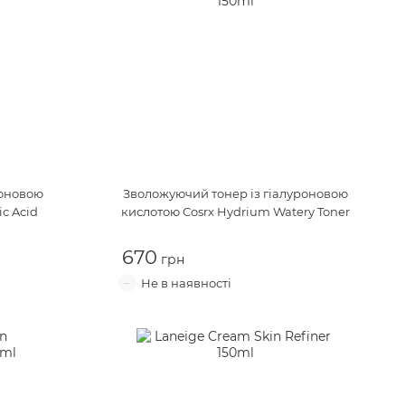
роновою
Зволожуючий тонер із гіалуроновою
c Acid
кислотою
Cosrx Hydrium Watery Toner
670