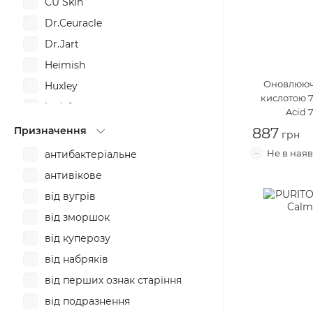
CU Skin
Dr.Ceuracle
Dr.Jart
Heimish
Оновлюючи
Huxley
кислотою 
Innisfree
Acid 
ISNTREE
Призначення
887
IUNIK
антибактеріальне
Jumiso
антивікове
Klairs
від вугрів
Laneige
від зморшок
MEDI-PEEL
від куперозу
Nacific
від набряків
Neogen
від перших ознак старіння
Pixi
від подразнення