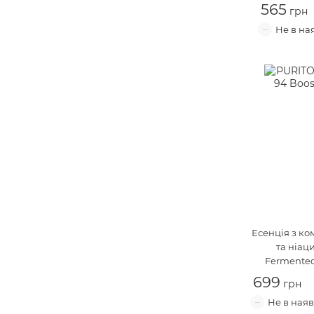
565
Есенція з к
та ніац
Fermented
699