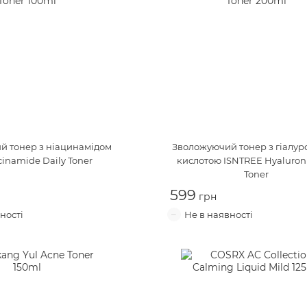
й тонер з ніацинамідом
Зволожуючий тонер з гіалу
cinamide Daily Toner
кислотою
ISNTREE Hyaluroni
Toner
599