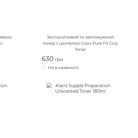
олевою
Заспокійливий та зволожуючий
ic
тонер з центелою
Cosrx Pure Fit Cica
Toner
630