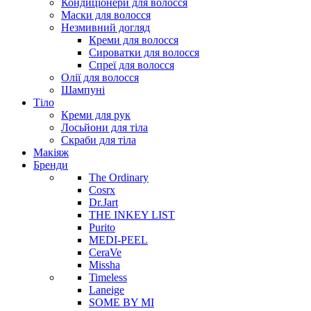
Кондиціонери для волосся
Маски для волосся
Незмивний догляд
Креми для волосся
Сироватки для волосся
Спреї для волосся
Олії для волосся
Шампуні
Тіло
Креми для рук
Лосьйони для тіла
Скраби для тіла
Макіяж
Бренди
The Ordinary
Cosrx
Dr.Jart
THE INKEY LIST
Purito
MEDI-PEEL
CeraVe
Missha
Timeless
Laneige
SOME BY MI