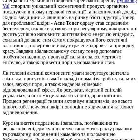
Спеціалісти культового південнокорейського бренду
Pyunkang
Yul
створили унікальний косметичний продукт, органічно
поєднуючи в ньому передові тенденції та накопичений досвід
східної медицини. З'явившись на ринку б'юті індустрії, тонер
для проблемної шкіри -
Acne Toner
одразу став справжнім
бестселером, оскільки дозволяє при регулярному використанні
досить успішно наповнити життєдайною енергією епідерміс,
схильний до акне, тим самим покращуючи його естетичні
властивості, повертаючи йому втрачене здоров'я та природну
красу. Завдяки збалансованому складу тонер допомагає
позбутися надлишку продукції сальних залоз, мертвого
епітелію, а також привести пори в нормальний стан.
Як головні активні компоненти уваги заслуговує центелла
азіатська, присутність якої в складі нормалізує роботу сальних
залоз, звужує пори, а також надає на епідерміс
відновлювальний ефект. Як результат, мертвий епітелій
усувається, а його місце займають нові здорові клітини.
Процеси регенерації тканин активізує ніацинамід, до всього
іншого забезпечуючи шкірі повноцінне харчування та захист
від зневоднення.
Курс на зняття подразнень і запалень, пом'якшення та
релаксацію епідермісу підтримує тандем екстракту ромашки
та розмарину, доповнений камелією та шоломницею
байкальською. До речі, подібний ансамбль згубно впливає на