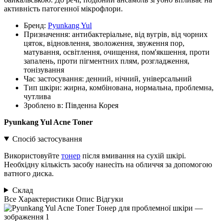
активність патогенної мікрофлори.
Бренд:
Pyunkang Yul
Призначення:
антибактеріальне, від вугрів, від чорних
цяток, відновлення, зволоження, звуження пор,
матування, освітлення, очищення, пом'якшення, проти
запалень, проти пігментних плям, розгладження,
тонізування
Час застосування:
денний, нічний, універсальний
Тип шкіри:
жирна, комбінована, нормальна, проблемна,
чутлива
Зроблено в:
Південна Корея
Pyunkang Yul Acne Toner
Спосіб застосування
Використовуйте
тонер
після вмивання на сухій шкірі.
Необхідну кількість засобу нанесіть на обличчя за допомогою
ватного диска.
Склад
Все
Характеристики
Опис
Відгуки