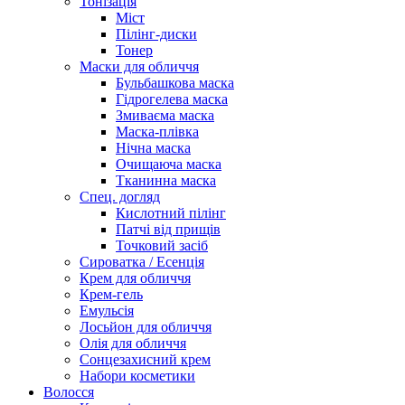
Тонізація
Міст
Пілінг-диски
Тонер
Маски для обличчя
Бульбашкова маска
Гідрогелева маска
Змиваєма маска
Маска-плівка
Нічна маска
Очищаюча маска
Тканинна маска
Спец. догляд
Кислотний пілінг
Патчі від прищів
Точковий засіб
Сироватка / Есенція
Крем для обличчя
Крем-гель
Емульсія
Лосьйон для обличчя
Олія для обличчя
Сонцезахисний крем
Набори косметики
Волосся