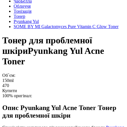
ЧаоБелла
Обличчя
Тонізація
Тонер
Pyunkang Yul
SOME BY MI Galactomyces Pure Vitamin C Glow Toner
Тонер для проблемної
шкіри
Pyunkang Yul Acne
Toner
Об`єм:
150ml
470
Купити
100% оригінал:
Опис
Pyunkang Yul Acne Toner Тонер
для проблемної шкіри