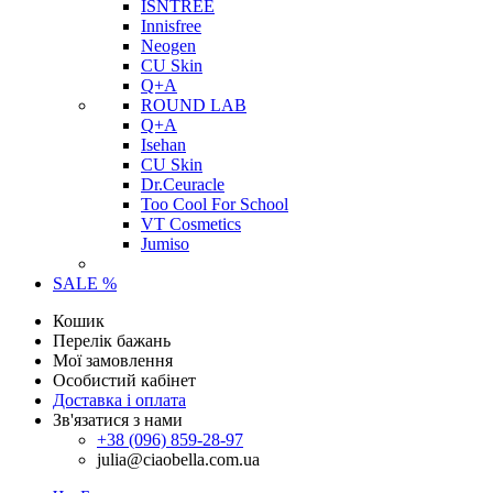
ISNTREE
Innisfree
Neogen
CU Skin
Q+A
ROUND LAB
Q+A
Isehan
CU Skin
Dr.Ceuracle
Too Cool For School
VT Cosmetics
Jumiso
SALE %
Кошик
Перелік бажань
Мої замовлення
Особистий кабінет
Доставка і оплата
Зв'язатися з нами
+38 (096) 859-28-97
julia@ciaobella.com.ua