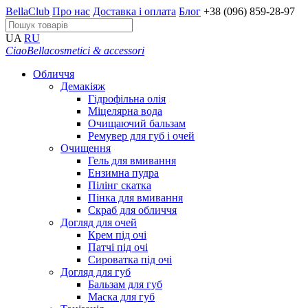
BellaClub
Про нас
Доставка і оплата
Блог
+38 (096) 859-28-97
UA
RU
CiaoBella
cosmetici & accessori
Обличчя
Демакіяж
Гідрофільна олія
Міцелярна вода
Очищаючий бальзам
Ремувер для губ і очей
Очищення
Гель для вмивання
Ензимна пудра
Пілінг скатка
Пінка для вмивання
Скраб для обличчя
Догляд для очей
Крем під очі
Патчі під очі
Сироватка під очі
Догляд для губ
Бальзам для губ
Маска для губ