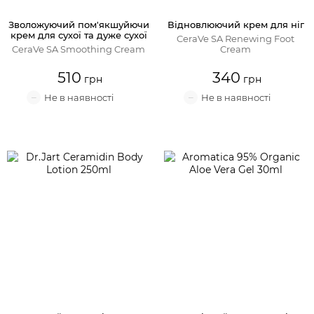
Зволожуючий пом'якшуйючи
Відновлюючий крем для ніг
крем для сухої та дуже сухої
CeraVe SA Renewing Foot
шкіри
CeraVe SA Smoothing Cream
Cream
510
340