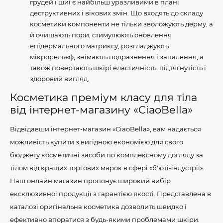
грудей і шиї є найбільш уразливими в плані
деструктивних і вікових змін. Що входять до складу
косметики компоненти не тільки зволожують дерму, а
й очищають пори, стимулюють оновлення
епідермального матриксу, розгладжують
мікрорельєф, знімають подразнення і запалення, а
також повертають шкірі еластичність, підтягнутість і
здоровий вигляд.
Косметика преміум класу для тіла
від інтернет-магазину «CiaoBella»
Відвідавши інтернет-магазин «CiaoBella», вам надається
можливість купити з вигідною економією для свого
бюджету косметичні засоби по комплексному догляду за
тілом від кращих торгових марок в сфері «б'юті-індустрії».
Наш онлайн магазин пропонує широкий вибір
ексклюзивної продукції з гарантією якості. Представлена ​​в
каталозі оригінальна косметика дозволить швидко і
ефективно впоратися з будь-якими проблемами шкіри.