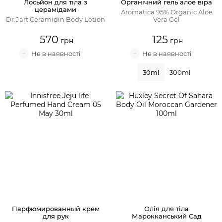
Лосьйон для тіла з
Органічний гель алое віра
церамідами
Aromatica 95% Organic Aloe
Dr.Jart Ceramidin Body Lotion
Vera Gel
570
125
30ml
300ml
Парфюмированный крем
Олія для тіла
для рук
Марокканський Сад