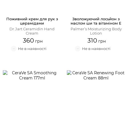
Поживний крем для рук з
Зволожуючий лосьйон з
церамідами
маслом ши та вітаміном Е
Dr.Jart Ceramidin Hand
Palmer’s Moisturizing Body
Cream
Lotion
360
310