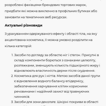
розроблені фахівцями брендових торгових марок,
придбати які можна виключно в профільних бутиках або
замовити на тематичних веб ресурсах.
Актуальні різновиди
З урахуванням одержуваного ефекту і області тіла, на яку
акцентована косметика, її можна умовно розділити на
кілька категорій:
Засоби по догляду за областю ніг і стегон. Присутні в
складі компоненти борються з ознаками целюліту,
розтяжками, зменшують кількість підшкірного жиру і
відновлюють еластичність дерми після схуднення.
Косметика для рук і нігтів. Метою засобів даної групи
є відновлення водного балансу епідермісу,
забезпечення харчування клітин корисними
речовинами і надійний захист від травмуючих
чинників.
Засоби для зони декольте. Шкірні покриви в області