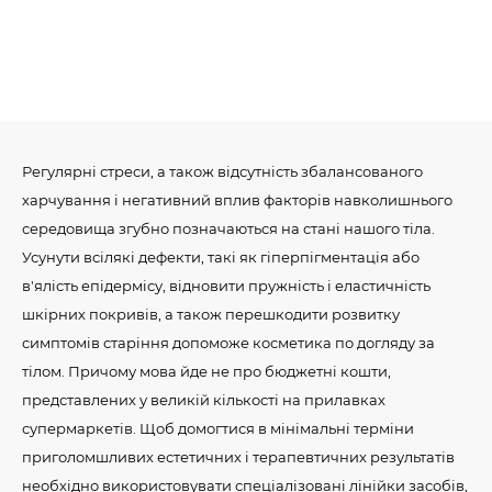
Регулярні стреси, а також відсутність збалансованого
харчування і негативний вплив факторів навколишнього
середовища згубно позначаються на стані нашого тіла.
Усунути всілякі дефекти, такі як гіперпігментація або
в'ялість епідермісу, відновити пружність і еластичність
шкірних покривів, а також перешкодити розвитку
симптомів старіння допоможе косметика по догляду за
тілом. Причому мова йде не про бюджетні кошти,
представлених у великій кількості на прилавках
супермаркетів. Щоб домогтися в мінімальні терміни
приголомшливих естетичних і терапевтичних результатів
необхідно використовувати спеціалізовані лінійки засобів,