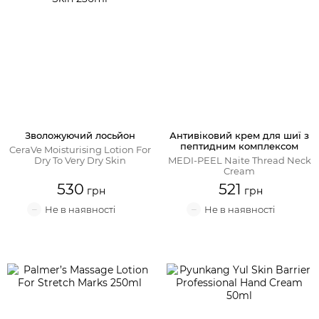
Крем для обличчя
Крем-гель
Емульсія
Лосьйон для обличчя
Зволожуючий лосьйон
Антивіковий крем для шиї з
пептидним комплексом
CeraVe Moisturising Lotion For
Dry To Very Dry Skin
MEDI-PEEL Naite Thread Neck
Олія для обличчя
Cream
530
521
Сонцезахисний крем
Набори косметики