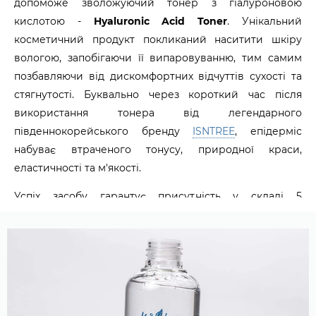
допоможе зволожуючий тонер з гіалуроновою
кислотою -
Hyaluronic Acid Toner
. Унікальний
косметичний продукт покликаний наситити шкіру
вологою, запобігаючи її випаровуванню, тим самим
позбавляючи від дискомфортних відчуттів сухості та
стягнутості. Буквально через короткий час після
використання тонера від легендарного
південнокорейського бренду
ISNTREE
, епідерміс
набуває втраченого тонусу, природної краси,
еластичності та м'якості.
Успіх засобу гарантує присутність у складі 5
різновидів гіалуронової кислоти. Завдяки різним
розмірам молекул, активні компоненти мають
здатність проникати не лише у верхні, але й у глибокі
шари шкіри. Комплекс забезпечує інтенсивне
зволоження, запобігає зневодненню, надає епідермісу
здорового блиску. Як додаткові нутрієнти, уваги