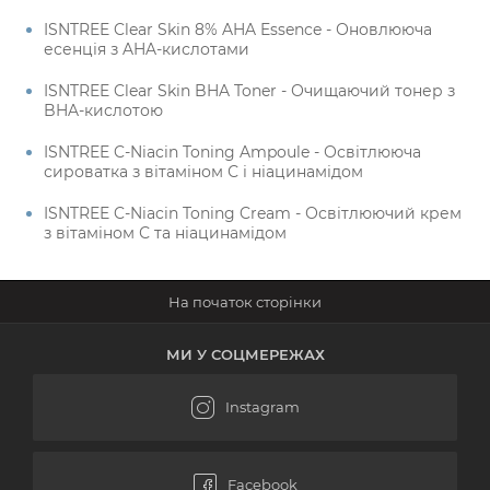
ISNTREE Clear Skin 8% AHA Essence - Оновлююча
есенція з AHA-кислотами
ISNTREE Clear Skin BHA Toner - Очищаючий тонер з
BHA-кислотою
ISNTREE C-Niacin Toning Ampoule - Освітлююча
сироватка з вітаміном С і ніацинамідом
ISNTREE C-Niacin Toning Cream - Освітлюючий крем
з вітаміном С та ніацинамідом
МИ У СОЦМЕРЕЖАХ