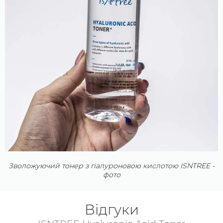
заслуговує витяжка з центелли азіатської –
мадекасосид. Ця речовина чинить заспокійливу дію
на шкіру, підсилює інтенсивність процесів
метаболізму, знімає запалення та гіперемію.
Схожими властивостями володіє пантенол,
впроваджений у склад для більш ефективної
регенерації тканин і усунення почервонінь. Тонер має
виражений омолоджуючий потенціал завдяки
присутності у його складі церамідів, що відновлюють
водно-жировий баланс шкіри, а також її захисні
функції.
Зволожуючий тонер з гіалуроновою кислотою ISNTREE -
фото
Відгуки