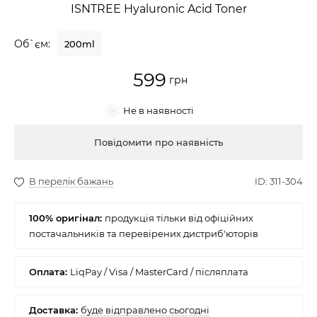
ISNTREE Hyaluronic Acid Toner
Крем для обличчя
Об`єм:
200ml
Крем-гель
599
Емульсія
Лосьйон для обличчя
Купити
Олія для обличчя
Сонцезахисний крем
100% оригінал:
Набори косметики