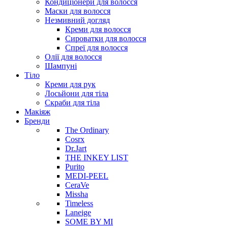
Кондиціонери для волосся
Маски для волосся
Незмивний догляд
Креми для волосся
Сироватки для волосся
Спреї для волосся
Олії для волосся
Шампуні
Тіло
Креми для рук
Лосьйони для тіла
Скраби для тіла
Макіяж
Бренди
The Ordinary
Cosrx
Dr.Jart
THE INKEY LIST
Purito
MEDI-PEEL
CeraVe
Missha
Timeless
Laneige
SOME BY MI