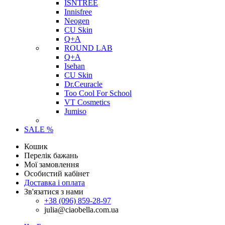
ISNTREE
Innisfree
Neogen
CU Skin
Q+A
ROUND LAB
Q+A
Isehan
CU Skin
Dr.Ceuracle
Too Cool For School
VT Cosmetics
Jumiso
SALE %
Кошик
Перелік бажань
Мої замовлення
Особистий кабінет
Доставка і оплата
Зв'язатися з нами
+38 (096) 859-28-97
julia@ciaobella.com.ua