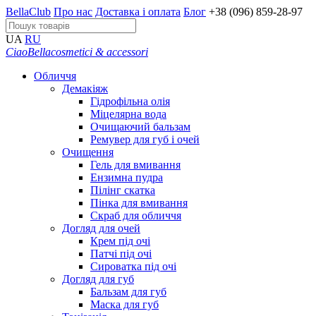
BellaClub
Про нас
Доставка і оплата
Блог
+38 (096) 859-28-97
UA
RU
CiaoBella
cosmetici & accessori
Обличчя
Демакіяж
Гідрофільна олія
Міцелярна вода
Очищаючий бальзам
Ремувер для губ і очей
Очищення
Гель для вмивання
Ензимна пудра
Пілінг скатка
Пінка для вмивання
Скраб для обличчя
Догляд для очей
Крем під очі
Патчі під очі
Сироватка під очі
Догляд для губ
Бальзам для губ
Маска для губ