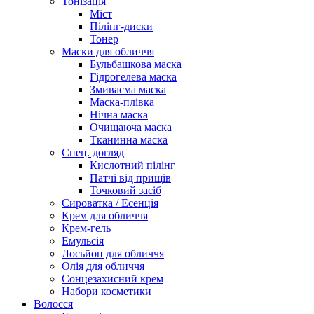
Тонізація
Міст
Пілінг-диски
Тонер
Маски для обличчя
Бульбашкова маска
Гідрогелева маска
Змиваєма маска
Маска-плівка
Нічна маска
Очищаюча маска
Тканинна маска
Спец. догляд
Кислотний пілінг
Патчі від прищів
Точковий засіб
Сироватка / Есенція
Крем для обличчя
Крем-гель
Емульсія
Лосьйон для обличчя
Олія для обличчя
Сонцезахисний крем
Набори косметики
Волосся