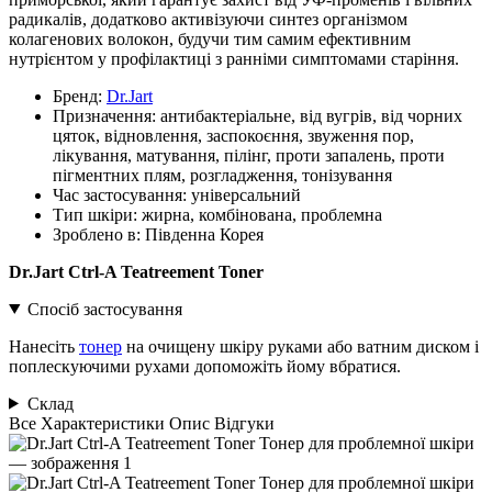
радикалів, додатково активізуючи синтез організмом
колагенових волокон, будучи тим самим ефективним
нутрієнтом у профілактиці з ранніми симптомами старіння.
Бренд:
Dr.Jart
Призначення:
антибактеріальне, від вугрів, від чорних
цяток, відновлення, заспокоєння, звуження пор,
лікування, матування, пілінг, проти запалень, проти
пігментних плям, розгладження, тонізування
Час застосування:
універсальний
Тип шкіри:
жирна, комбінована, проблемна
Зроблено в:
Південна Корея
Dr.Jart Ctrl-A Teatreement Toner
Спосіб застосування
Нанесіть
тонер
на очищену шкіру руками або ватним диском і
поплескуючими рухами допоможіть йому вбратися.
Склад
Все
Характеристики
Опис
Відгуки