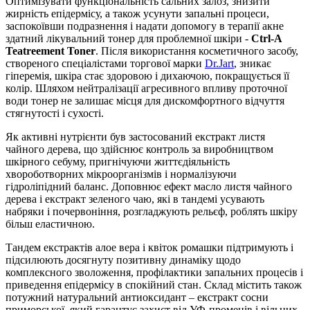
Оптимізувати функціональність сальних залоз, знизити
жирність епідермісу, а також усунути запальні процеси,
заспокоївши подразнення і надати допомогу в терапії акне
здатний лікувальний тонер для проблемної шкіри -
Ctrl-A
Teatreement Toner
. Після використання косметичного засобу,
створеного спеціалістами торгової марки
Dr.Jart
, зникає
гіперемія, шкіра стає здоровою і дихаючою, покращується її
колір. Шляхом нейтралізації агресивного впливу проточної
води тонер не залишає місця для дискомфортного відчуття
стягнутості і сухості.
Як активні нутрієнти був застосований екстракт листя
чайного дерева, що здійснює контроль за виробництвом
шкірного себуму, пригнічуючи життєдіяльність
хвороботворних мікроорганізмів і нормалізуючи
гідроліпідний баланс. Доповнює ефект масло листя чайного
дерева і екстракт зеленого чаю, які в тандемі усувають
набряки і почервоніння, розгладжують рельєф, роблять шкіру
більш еластичною.
Тандем екстрактів алое вера і квіток ромашки підтримують і
підсилюють досягнуту позитивну динаміку щодо
комплексного зволоження, профілактики запальних процесів і
приведення епідермісу в спокійний стан. Склад містить також
потужний натуральний антиоксидант – екстракт сосни
приморської, який гарантує захист від УФ-променів і вільних