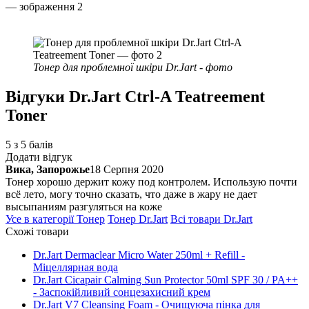
Тонер для проблемної шкіри Dr.Jart - фото
Відгуки
Dr.Jart Ctrl-A Teatreement
Toner
5 з 5 балів
Додати відгук
Вика, Запорожье
18 Серпня 2020
Тонер хорошо держит кожу под контролем. Использую почти
всё лето, могу точно сказать, что даже в жару не дает
высыпаниям разгуляться на коже
Усе в категорії
Тонер
Тонер
Dr.Jart
Всі товари
Dr.Jart
Схожі товари
Dr.Jart Dermaclear Micro Water 250ml + Refill -
Міцеллярная вода
Dr.Jart Cicapair Calming Sun Protector 50ml SPF 30 / PA++
- Заспокійливий сонцезахисний крем
Dr.Jart V7 Cleansing Foam - Очищуюча пінка для