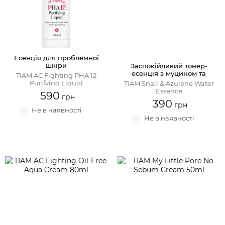
Есенція для проблемної
шкіри
Заспокійливий тонер-
есенція з муцином та
TIAM AC Fighting PHA 12
азуленом
Purifying Liquid
TIAM Snail & Azulene Water
Essence
590
390