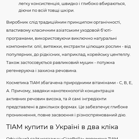
легку консистенція, швидко і глибоко вбираються,
діючи по всій товщі шкіри.
Виробник слід традиційним принципом органічності,
властивому класичним азіатським уходовой б'юті-
програмами, використовуючи виключно натуральні
компоненти: олії, витяжки, екстракти цілющих рослин - від
популярних, до рідкісних, наприклад, корейську центеллу.
Також застосовується равликовий муцин - потужна
регенеруюча і захисна речовина.
Косметика TIAM збагачена природними вітамінами - С, В, Е,
А. Причому, завдяки нанотехнологій концентрація
активних речовин висока, та й самі інгредієнти
представлені в декількох формах. Це забезпечує глибоке
проникнення, повне засвоєння і різноспрямований дію.
TIAM купити в Україні в два кліка
Офіційний сайт магазину «CiaoBella» допоможе TIAM