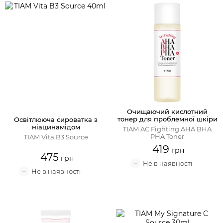
Крем для обличчя
Крем-гель
Емульсія
Лосьйон для обличчя
Очищаючий кислотний
Олія для обличчя
тонер для проблемної шкіри
Освітлююча сироватка з
ніацинамідом
TIAM AC Fighting AHA BHA
PHA Toner
TIAM Vita B3 Source
Сонцезахисний крем
419
475
Набори косметики