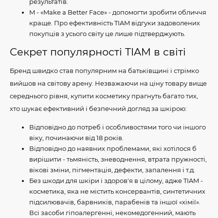
результатів.
M - «Make a Better Face» - допомогти зробити обличчя
краще. Про ефективність TIAM відгуки задоволених
покупців з усього світу це лише підтверджують.
Секрет популярності TIAM в світі
Бренд швидко став популярним на батьківщині і стрімко
вийшов на світову арену. Незважаючи на ціну товару вище
середнього рівня, купити косметику прагнуть багато тих,
хто шукає ефективний і безпечний догляд за шкірою:
Відповідно до потреб і особливостями того чи іншого
віку, починаючи від 18 років.
Відповідно до наявних проблемами, які хотілося б
вирішити - тьмяність, зневоднення, втрата пружності,
вікові зміни, пігментація, дефекти, запалення і т.д.
Без шкоди для шкіри і здоров'я в цілому, адже TIAM -
косметика, яка не містить консервантів, синтетичних
підсилювачів, барвників, парабенів та іншої «хімії».
Всі засоби гіпоалергенні, некомедогенний, мають