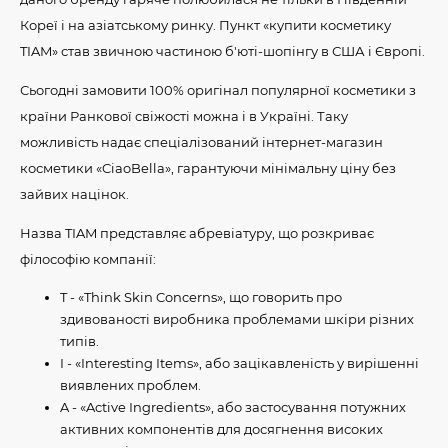
Кореї і на азіатському ринку. Пункт «купити косметику
TIAM» став звичною частиною б'юті-шопінгу в США і Європі.
Сьогодні замовити 100% оригінал популярної косметики з
країни Ранкової свіжості можна і в Україні. Таку
можливість надає спеціалізований інтернет-магазин
косметики «CiaoBella», гарантуючи мінімальну ціну без
зайвих націнок.
Назва TIAM представляє абревіатуру, що розкриває
філософію компанії:
T - «Think Skin Concerns», що говорить про
здивованості виробника проблемами шкіри різних
типів.
I - «Interesting Items», або зацікавленість у вирішенні
виявлених проблем.
A - «Active Ingredients», або застосування потужних
активних компонентів для досягнення високих