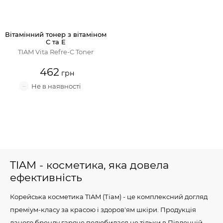
Вітамінний тонер з вітаміном
С та Е
TIAM Vita Refre-C Toner
462
TIAM - косметика, яка довела
ефективність
Корейська косметика TIAM (Тіам) - це комплексний догляд
преміум-класу за красою і здоров'ям шкіри. Продукція
даного бренду гаряче полюбилася не тільки в Південній