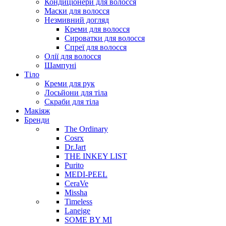
Кондиціонери для волосся
Маски для волосся
Незмивний догляд
Креми для волосся
Сироватки для волосся
Спреї для волосся
Олії для волосся
Шампуні
Тіло
Креми для рук
Лосьйони для тіла
Скраби для тіла
Макіяж
Бренди
The Ordinary
Cosrx
Dr.Jart
THE INKEY LIST
Purito
MEDI-PEEL
CeraVe
Missha
Timeless
Laneige
SOME BY MI