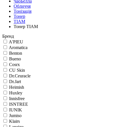
ЧаоБелла
Обличчя
Тонізація
Тонер
TIAM
Тонер TIAM
Бренд
A'PIEU
Aromatica
Benton
Bueno
Cosrx
CU Skin
Dr.Ceuracle
Dr.Jart
Heimish
Huxley
Innisfree
ISNTREE
IUNIK
Jumiso
Klairs
Laneige