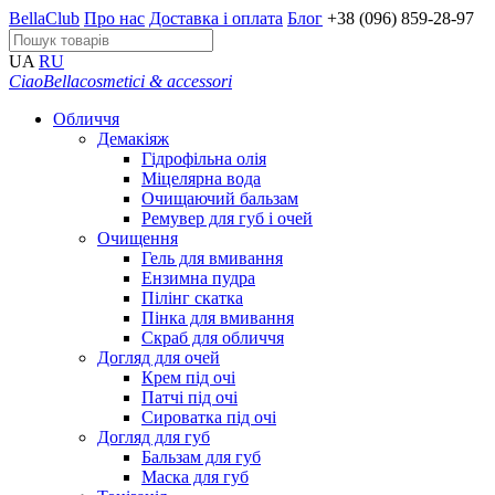
BellaClub
Про нас
Доставка і оплата
Блог
+38 (096) 859-28-97
UA
RU
CiaoBella
cosmetici & accessori
Обличчя
Демакіяж
Гідрофільна олія
Міцелярна вода
Очищаючий бальзам
Ремувер для губ і очей
Очищення
Гель для вмивання
Ензимна пудра
Пілінг скатка
Пінка для вмивання
Скраб для обличчя
Догляд для очей
Крем під очі
Патчі під очі
Сироватка під очі
Догляд для губ
Бальзам для губ
Маска для губ