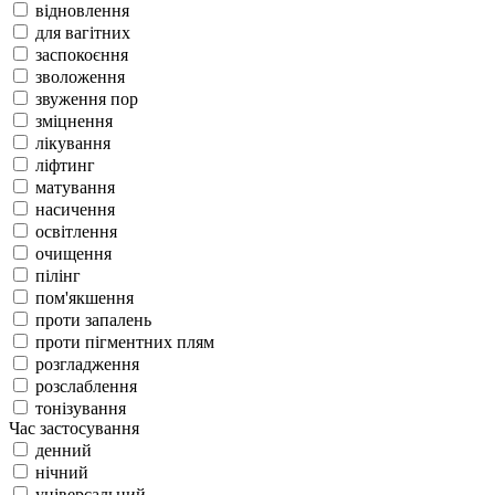
відновлення
для вагітних
заспокоєння
зволоження
звуження пор
зміцнення
лікування
ліфтинг
матування
насичення
освітлення
очищення
пілінг
пом'якшення
проти запалень
проти пігментних плям
розгладження
розслаблення
тонізування
Час застосування
денний
нічний
універсальний