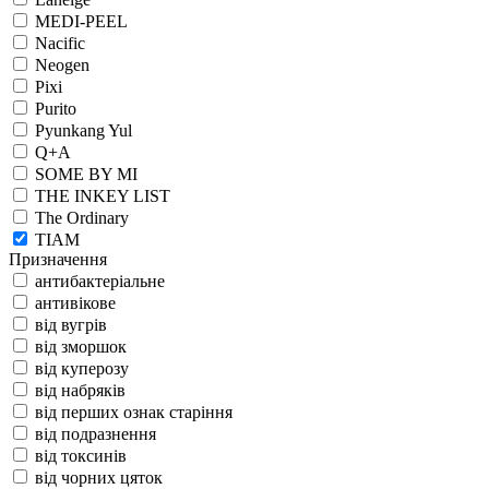
MEDI-PEEL
Nacific
Neogen
Pixi
Purito
Pyunkang Yul
Q+A
SOME BY MI
THE INKEY LIST
The Ordinary
TIAM
Призначення
антибактеріальне
антивікове
від вугрів
від зморшок
від куперозу
від набряків
від перших ознак старіння
від подразнення
від токсинів
від чорних цяток