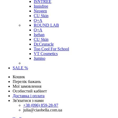
ISNTREE
Innisfree
Neogen
CU Skin
Q+A
ROUND LAB
Q+A
Isehan
CU Skin
Dr.Ceuracle
Too Cool For School
VT Cosmetics
Jumiso
SALE %
Кошик
Перелік бажань
Мої замовлення
Особистий кабінет
Доставка і оплата
Зв'язатися з нами
+38 (096) 859-28-97
julia@ciaobella.com.ua