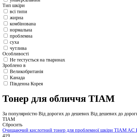
Тип шкіри
всі типи
жирна
комбінована
нормальна
проблемна
суха
чутлива
Особливості
Не тестується на тваринах
Зроблено в
Великобританія
Канада
Південна Корея
Тонер для обличчя TIAM
За популярністю
Від дорогих до дешевих
Від дешевих до дорог
TIAM
Сбросить
Очищаючий кислотний тонер для проблемної шкіри
TIAM AC F
419