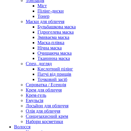
Тонізація
Міст
Пілінг-диски
Тонер
Маски для обличчя
Бульбашкова маска
Гідрогелева маска
Змиваєма маска
Маска-плівка
Нічна маска
Очищаюча маска
Тканинна маска
Спец. догляд
Кислотний пілінг
Патчі від прищів
Точковий засіб
Сироватка / Есенція
Крем для обличчя
Крем-гель
Емульсія
Лосьйон для обличчя
Олія для обличчя
Сонцезахисний крем
Набори косметики
Волосся