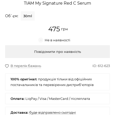
TIAM My Signature Red C Serum
Крем для обличчя
Об`єм:
30ml
Крем-гель
475
Емульсія
Лосьйон для обличчя
Купити
Олія для обличчя
Сонцезахисний крем
100% оригінал:
Набори косметики