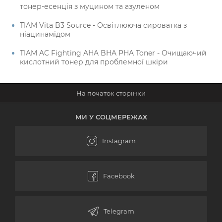
тонер-есенція з муцином та азуленом
TIAM Vita B3 Source - Освітлююча сироватка з
ніацинамідом
TIAM AC Fighting AHA BHA PHA Toner - Очищаючий
кислотний тонер для проблемної шкіри
МИ У СОЦМЕРЕЖАХ