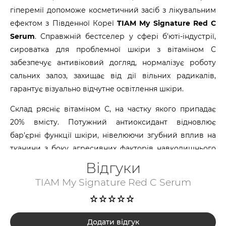
гіперемії допоможе косметичний засіб з лікувальним
ефектом з Південної Кореї
TIAM My Signature Red C
Serum
. Справжній бестселер у сфері б'юті-індустрії,
сироватка для проблемної шкіри з вітаміном С
забезпечує антивіковий догляд, нормалізує роботу
сальних залоз, захищає від дії вільних радикалів,
гарантує візуально відчутне освітлення шкіри.
Склад рясніє вітаміном С, на частку якого припадає
20% вмісту. Потужний антиоксидант відновлює
бар'єрні функції шкіри, нівелюючи згубний вплив на
тканини з боку агресивних факторів навколишнього
середовища і запобігає появі ранніх симптомів
Відгуки
старіння. Динаміку на підтримання молодості чинить
TIAM My Signature Red C Serum
присутній у сироватці для проблемної шкіри
ніацинамід.
Активний нутрієнт перетворює втомлений і в'ялий
Додати відгук