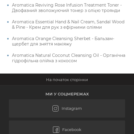
Aromatica Reviving Rose Infusion Treatment Toner -
Двофазний зволожуючий тонер з олією троянди
Aromatica Essential Hand & Nail Cream, Sandal Wood
& Pine - Крем для рук з ефірними оліями
Aromatica Orange Cleansing Sherbet - Бальзам-
щербет для зняття макіяжу
Aromatica Natural Coconut Cleansing Oil - Органічна
гідрофільна олійка з кокосом
МИ У СОЦМЕРЕЖАХ