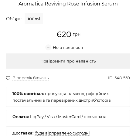
Aromatica Reviving Rose Infusion Serum
Крем для обличчя
Об`єм:
100ml
Крем-гель
620
Емульсія
Лосьйон для обличчя
Купити
Олія для обличчя
Сонцезахисний крем
100% оригінал:
Набори косметики