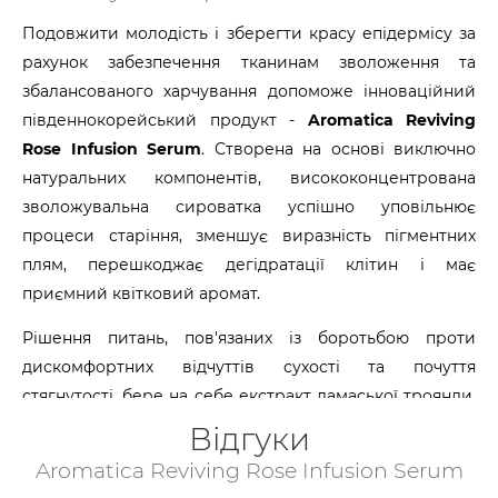
Подовжити молодість і зберегти красу епідермісу за
рахунок забезпечення тканинам зволоження та
збалансованого харчування допоможе інноваційний
південнокорейський продукт -
Aromatica Reviving
Rose Infusion Serum
. Створена на основі виключно
натуральних компонентів, висококонцентрована
зволожувальна сироватка успішно уповільнює
процеси старіння, зменшує виразність пігментних
плям, перешкоджає дегідратації клітин і має
приємний квітковий аромат.
Рішення питань, пов'язаних із боротьбою проти
дискомфортних відчуттів сухості та почуття
стягнутості, бере на себе екстракт дамаської троянди.
Вирівнює рельєф шкіри, зменшуючи кількість і
Відгуки
глибину мімічних зморшок ефірні олії дамаської
Aromatica Reviving Rose Infusion Serum
троянди. До речі, сам рослинний компонент є