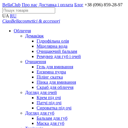
BellaClub
Про нас
Доставка і оплата
Блог
+38 (096) 859-28-97
UA
RU
CiaoBella
cosmetici & accessori
Обличчя
Демакіяж
Гідрофільна олія
Міцелярна вода
Очищаючий бальзам
Ремувер для губ і очей
Очищення
Гель для вмивання
Ензимна пудра
Пілінг скатка
Пінка для вмивання
Скраб для обличчя
Догляд для очей
Крем під очі
Патчі під очі
Сироватка під очі
Догляд для губ
Бальзам для губ
Маска для губ