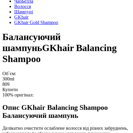
ЧаоБелла
Волосся
Шампуні
GKhair
GKhair Gold Shampoo
Балансуючий
шампунь
GKhair Balancing
Shampoo
Об`єм:
300ml
809
Купити
100% оригінал:
Опис
GKhair Balancing Shampoo
Балансуючий шампунь
Делікатно очистити ослаблене волосся від різних забруднень,