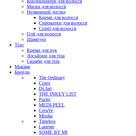
Кондиціонери для волосся
Маски для волосся
Незмивний догляд
Креми для волосся
Сироватки для волосся
Спреї для волосся
Олії для волосся
Шампуні
Тіло
Креми для рук
Лосьйони для тіла
Скраби для тіла
Макіяж
Бренди
The Ordinary
Cosrx
Dr.Jart
THE INKEY LIST
Purito
MEDI-PEEL
CeraVe
Missha
Timeless
Laneige
SOME BY MI