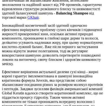
забезпечивши їм збалансоване живлення, інтенсивне
зволоження та надійний захист від УФ променів, гарантуючи
відновлення структури розкішного блиску та шовковистості
здатний балансуючий шампунь -
Balancing Shampoo
від
торгової марки
GKhair
.
Інноваційний косметичний засіб здатний одночасно
ефективно вирішувати проблему сухих кінчиків і підвищеної
жирності прикореневої зони, оскільки активні природні
компоненти, проникаючи в глибокі шари дерми та волосся,
делікатно усувають надлишки жиру, при цьому нормалізуючи
кислотно-лужний баланс. Вже після першого застосування
можна відчути значне полегшення, тоді як регулярне
використання шампуню дозволить перетворити пошкоджені
локони на витончену, сяючу блиском і здоров'ям шовковисту
зачіску.
Ефективне вирішення актуальної дилеми сухі кінці - жирні
корені гарантує імплементована в шампуні інноваційна
кератинова формула Juvexin, яка представляє собою
збалансоване поєднання різних за розміром молекул протеїнів
і пептидів. Завдяки зусиллям фахівців американської компанії
Global Keratin вдалося створити кератиновий комплекс, що не
піддається процесу гідролізу. Таким чином активні
компоненти не тільки проникають всередину волосини і
відновлюють її структуру зсередини, але й впливають на