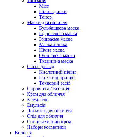
Тонізація
Міст
Пілінг-диски
Тонер
Маски для обличчя
Бульбашкова маска
Гідрогелева маска
Змиваєма маска
Маска-плівка
Нічна маска
Очищаюча маска
Тканинна маска
Спец. догляд
Кислотний пілінг
Патчі від прищів
Точковий засіб
Сироватка / Есенція
Крем для обличчя
Крем-гель
Емульсія
Лосьйон для обличчя
Олія для обличчя
Сонцезахисний крем
Набори косметики
Волосся