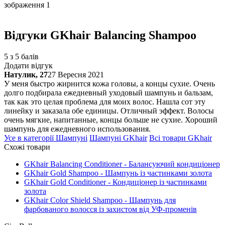
Відгуки
GKhair Balancing Shampoo
5 з 5 балів
Додати відгук
Натулик, 27
27 Вересня 2021
У меня быстро жирнится кожа головы, а концы сухие. Очень
долго подбирала ежедневный уходовый шампунь и бальзам,
так как это целая проблема для моих волос. Нашла сот эту
линейку и заказала обе единицы. Отличный эффект. Волосы
очень мягкие, напитанные, концы больше не сухие. Хороший
шампунь для ежедневного использования.
Усе в категорії
Шампуні
Шампуні
GKhair
Всі товари
GKhair
Схожі товари
GKhair Balancing Conditioner - Балансуючий кондиціонер
GKhair Gold Shampoo - Шампунь із частинками золота
GKhair Gold Conditioner - Кондиціонер із частинками
золота
GKhair Color Shield Shampoo - Шампунь для
фарбованого волосся із захистом від УФ-променів