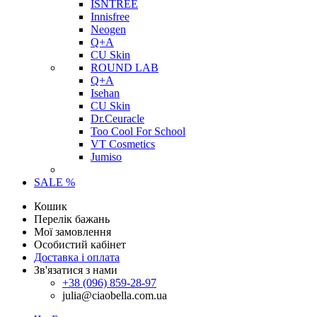
ISNTREE
Innisfree
Neogen
Q+A
CU Skin
ROUND LAB
Q+A
Isehan
CU Skin
Dr.Ceuracle
Too Cool For School
VT Cosmetics
Jumiso
SALE %
Кошик
Перелік бажань
Мої замовлення
Особистий кабінет
Доставка і оплата
Зв'язатися з нами
+38 (096) 859-28-97
julia@ciaobella.com.ua