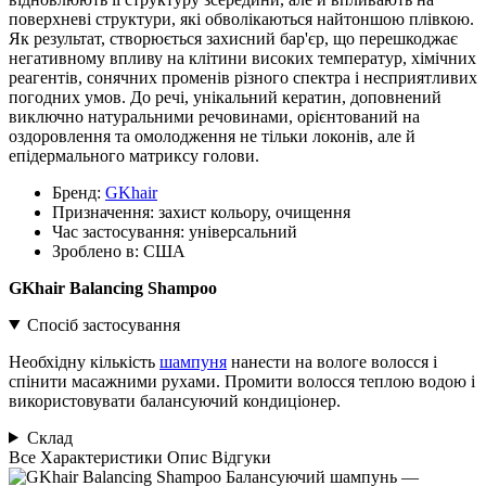
поверхневі структури, які обволікаються найтоншою плівкою.
Як результат, створюється захисний бар'єр, що перешкоджає
негативному впливу на клітини високих температур, хімічних
реагентів, сонячних променів різного спектра і несприятливих
погодних умов. До речі, унікальний кератин, доповнений
виключно натуральними речовинами, орієнтований на
оздоровлення та омолодження не тільки локонів, але й
епідермального матриксу голови.
Бренд:
GKhair
Призначення:
захист кольору, очищення
Час застосування:
універсальний
Зроблено в:
США
GKhair Balancing Shampoo
Спосіб застосування
Необхідну кількість
шампуня
нанести на вологе волосся і
спінити масажними рухами. Промити волосся теплою водою і
використовувати балансуючий кондиціонер.
Склад
Все
Характеристики
Опис
Відгуки