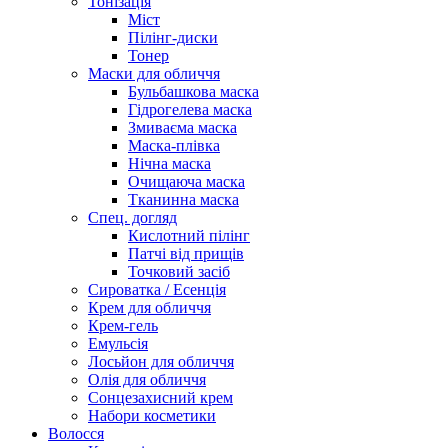
Тонізація
Міст
Пілінг-диски
Тонер
Маски для обличчя
Бульбашкова маска
Гідрогелева маска
Змиваєма маска
Маска-плівка
Нічна маска
Очищаюча маска
Тканинна маска
Спец. догляд
Кислотний пілінг
Патчі від прищів
Точковий засіб
Сироватка / Есенція
Крем для обличчя
Крем-гель
Емульсія
Лосьйон для обличчя
Олія для обличчя
Сонцезахисний крем
Набори косметики
Волосся