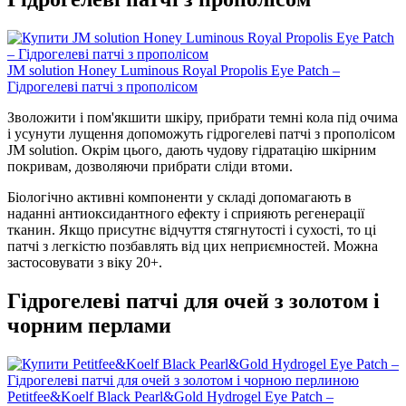
JM solution Honey Luminous Royal Propolis Eye Patch –
Гідрогелеві патчі з прополісом
Зволожити і пом'якшити шкіру, прибрати темні кола під очима
і усунути лущення допоможуть гідрогелеві патчі з прополісом
JM solution. Окрім цього, дають чудову гідратацію шкірним
покривам, дозволяючи прибрати сліди втоми.
Біологічно активні компоненти у складі допомагають в
наданні антиоксидантного ефекту і сприяють регенерації
тканин. Якщо присутнє відчуття стягнутості і сухості, то ці
патчі з легкістю позбавлять від цих неприємностей. Можна
застосовувати з віку 20+.
Гідрогелеві патчі для очей з золотом і
чорним перлами
Petitfee&Koelf Black Pearl&Gold Hydrogel Eye Patch –