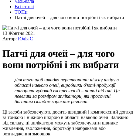
ЧаоБелла
Всі статті
ТОПи
Патчі для очей – для чого вони потрібні і як вибрати
13 Жовтня 2021
Автор:
Юлія С
Патчі для очей – для чого
вони потрібні і як вибрати
Для того щоб швидко перетворити ніжну шкіру в
області навколо очей, виробники б'юті-продукції
створили чудовий експрес-засіб – патчі під очі. Це
невеликі за розміром аплікатори, які просочені
багатим складом корисних речовин.
Ці засоби забезпечують досить швидкий і комплексний догляд
за тонкою і ніжною шкірою в області навколо очей. Залежно
від складу, ці аплікатори можуть забезпечувати швидке
живлення, зволоження, боротьбу з набряками або
розгладження зморшок.