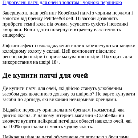
Гідрогелеві патчі для очей з золотом і чорною перлиною
Завершують наш рейтинг Корейські патчі з чорним перлами і
золотом від бренду Petitfee&Koelf. Ці засоби дозволять
прибрати темні кола під очима, усувають сухість і невеликі
зморшки. Вони здатні повернути втрачену еластичність
епідермісу.
Ліфтинг-ефект і омолоджуючий вплив забезпечуються завдяки
колоїдному золоту у складі. Цей компонент підсилює
регенерацію шкіри і сприяє матуванню шкіри. Підходить для
використання на шкірі 18+.
Де купити патчі для очей
Де купити патчі для очей, які дійсно стануть улюбленим
засобом для щоденного догляду за шкірою? Не варто купувати
засоби по догляду, які виконані невідомими брендами.
Віддайте перевагу оригінальним брендам і косметиці, яка
дійсно якісна. У нашому інтернет-магазині «Ciaobella» ви
зможете купити найкращі патчі для області навколо очей, які
на 100% оригінальні і мають чудову якість.
Найкраща ціна на патчі обумовлена співпрацею з брендами