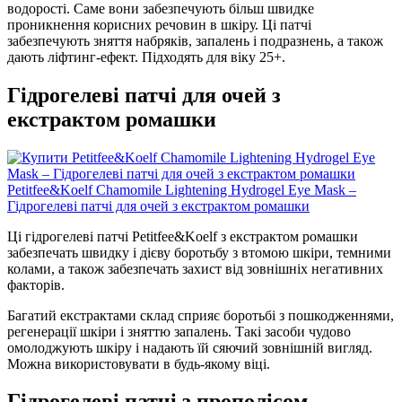
водорості. Саме вони забезпечують більш швидке
проникнення корисних речовин в шкіру. Ці патчі
забезпечують зняття набряків, запалень і подразнень, а також
дають ліфтинг-ефект. Підходять для віку 25+.
Гідрогелеві патчі для очей з
екстрактом ромашки
Petitfee&Koelf Chamomile Lightening Hydrogel Eye Mask –
Гідрогелеві патчі для очей з екстрактом ромашки
Ці гідрогелеві патчі Petitfee&Koelf з екстрактом ромашки
забезпечать швидку і дієву боротьбу з втомою шкіри, темними
колами, а також забезпечать захист від зовнішніх негативних
факторів.
Багатий екстрактами склад сприяє боротьбі з пошкодженнями,
регенерації шкіри і зняттю запалень. Такі засоби чудово
омолоджують шкіру і надають їй сяючий зовнішній вигляд.
Можна використовувати в будь-якому віці.
Гідрогелеві патчі з прополісом