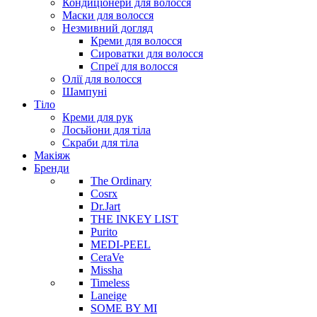
Кондиціонери для волосся
Маски для волосся
Незмивний догляд
Креми для волосся
Сироватки для волосся
Спреї для волосся
Олії для волосся
Шампуні
Тіло
Креми для рук
Лосьйони для тіла
Скраби для тіла
Макіяж
Бренди
The Ordinary
Cosrx
Dr.Jart
THE INKEY LIST
Purito
MEDI-PEEL
CeraVe
Missha
Timeless
Laneige
SOME BY MI