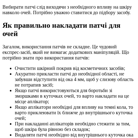
Вибирати патчі слід виходячи з необхідного впливу на шкіру
навколо очей. Потрібно уважно ставитися до підбору засобу.
Як правильно накладати патчі для
очей
Загалом, використання патчів не складне. Це чудовий
експрес-засіб, який не вимагає додаткових маніпуляцій. Що
потрібно знати про використання патчів:
Очистити шкірний покрив від косметичних засобів;
Акуратно прикласти патчі до необхідної області, не
забувши відступити від ока 4 мм, щоб у слизову область
не потрапив засіб;
Якщо патчі використовуються для боротьби зі
зморшками в куточках очей, то варто накладати на це
місце аплікатор;
Якщо аплікатори необхідні для впливу на темні кола, то
варто приклеювати їх ближче до внутрішнього куточка
очей;
При накладанні аплікаторів необхідно стежити за тим,
щоб шкіра була рівною без складок;
Видаляти патчі необхідно від внутрішнього куточка ока