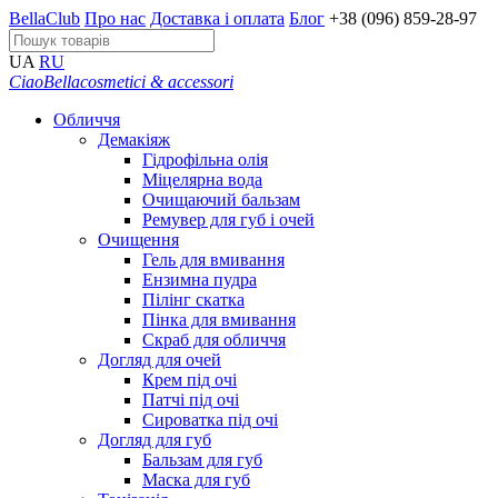
BellaClub
Про нас
Доставка і оплата
Блог
+38 (096) 859-28-97
UA
RU
CiaoBella
cosmetici & accessori
Обличчя
Демакіяж
Гідрофільна олія
Міцелярна вода
Очищаючий бальзам
Ремувер для губ і очей
Очищення
Гель для вмивання
Ензимна пудра
Пілінг скатка
Пінка для вмивання
Скраб для обличчя
Догляд для очей
Крем під очі
Патчі під очі
Сироватка під очі
Догляд для губ
Бальзам для губ
Маска для губ