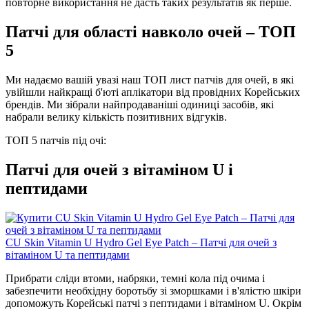
повторне використання не дасть таких результатів як перше.
Патчі для області навколо очей – ТОП
5
Ми надаємо вашій увазі наш ТОП лист патчів для очей, в які
увійшли найкращі б'юті аплікатори від провідних Корейських
брендів. Ми зібрали найпродаваніші одиниці засобів, які
набрали велику кількість позитивних відгуків.
ТОП 5 патчів під очі:
Патчі для очей з вітаміном U і
пептидами
CU Skin Vitamin U Hydro Gel Eye Patch – Патчі для очей з
вітаміном U та пептидами
Прибрати сліди втоми, набряки, темні кола під очима і
забезпечити необхідну боротьбу зі зморшками і в'ялістю шкіри
допоможуть Корейські патчі з пептидами і вітаміном U. Окрім