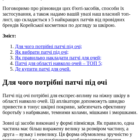
Поговоримо про різновиди цих б'юті-засобів, способи їх
застосування, а також надамо вашій увазі наш власний топ-
лист, що складається з 5 найкращих патчів від провідних
брендів Корейської косметики по догляду за шкірою.
Зміст:
Для чого потрібні патчі під очі;
Як вибрати патчі під очі;
Як правильно накладати патчі для очей;
Патчі для області навколо очей – ТОП 5;
Де купити патчі для очей.
Для чого потрібні патчі під очі
Патчі під очі потрібні для експрес-впливу на ніжну шкіру в
області навколо очей. Ці аплікатори допоможуть швидко
привести в тонус шкірні покриви, забезпечать ефективну
боротьбу з набряками, темними колами, мішками і зморшками.
Зовні ці засоби виконані у формі півмісяця. Як правило, одна
частина має більш виражену велику за розміром частину, а
друга – вузьку і невелику. Ця форма обумовлена зручністю у
використанні та анатомічними особливостями обличчя.