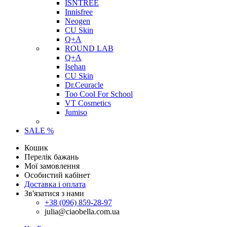
ISNTREE
Innisfree
Neogen
CU Skin
Q+A
ROUND LAB
Q+A
Isehan
CU Skin
Dr.Ceuracle
Too Cool For School
VT Cosmetics
Jumiso
SALE %
Кошик
Перелік бажань
Мої замовлення
Особистий кабінет
Доставка і оплата
Зв'язатися з нами
+38 (096) 859-28-97
julia@ciaobella.com.ua