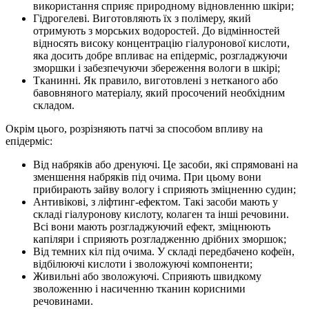
використання сприяє природному відновленню шкіри;
Гідрогелеві. Виготовляють їх з полімеру, який
отримують з морських водоростей. До відмінностей
відносять високу концентрацію гіалуронової кислоти,
яка досить добре впливає на епідерміс, розгладжуючи
зморшки і забезпечуючи збереження вологи в шкірі;
Тканинні. Як правило, виготовлені з нетканого або
бавовняного матеріалу, який просочений необхідним
складом.
Окрім цього, розрізняють патчі за способом впливу на
епідерміс:
Від набряків або дренуючі. Це засоби, які спрямовані на
зменшення набряків під очима. При цьому вони
прибирають зайву вологу і сприяють зміцненню судин;
Антивікові, з ліфтинг-ефектом. Такі засоби мають у
складі гіалуронову кислоту, колаген та інші речовини.
Всі вони мають розгладжуючий ефект, зміцнюють
капіляри і сприяють розгладженню дрібних зморшок;
Від темних кіл під очима. У складі передбачено кофеїн,
відбілюючі кислоти і зволожуючі компоненти;
Живильні або зволожуючі. Сприяють швидкому
зволоженню і насиченню тканин корисними
речовинами.