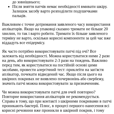
до зовнішнього;
Після зняття патчів немає необхідності вмивати шкіру.
Залишок засобу варто розподілити подушечками
пальців.
Важливим є точне дотримання заявленого часу використання
аплікаторів. Якщо на упаковці сказано тримати не більше 20
хвилин, то так і варто робити. Тримати їх більше заявленого
терміну не варто, оскільки корисні компоненти за цей час вже
віддадуть все епідермісу.
Як часто потрібно використовувати патчі під очі? Все
залежить від необхідності. Можна користуватися ними 2 рази
на день, або використовувати 2-3 рази на тиждень. Важливо
перед тим, як користуватися на постійній основі цими
засобами, провести алергічний тест: приклеїти на зап'ястя
аплікатор, почекати відведений час. Якщо після цього на
шкірних покривах не виявлено почервонінь або свербежу,
значить патчі можна використовувати за призначенням.
Чи можна використовувати патчі для очей повторно?
Повторне використання аплікаторів не рекомендується.
Справа в тому, що при контакті з шкірними покривами в патчі
проникають бактерії. Плюс, в процесі першого нанесення всі
корисні речовини вже проникли в шкірний покрив, і тому