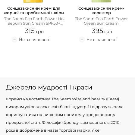
Сонцезахисний крем для
Сонцезахисний крем-
жирної та проблемної шкіри
коректор
The Saem Eco Earth Power No
The Saem Eco Earth Power
Sebum Sun Cream SPF50+
Green Sun Cream
PA+++
315
395
Джерело мудрості і краси
Корейська косметика The Saem Wise and beauty (Саем)
вихором увірвалася в світ б'юті-індустрії і відразу ж стала
користуватися підвищеним попитом у представниць
прекрасної статі. Філософія бренду, заснованого в 2010
році відображена в назві торгової марки, яке