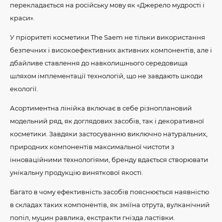
перекладається на російську мову як «Джерело мудрості і
краси».
У пріоритеті косметики The Saem не тільки використання
безпечних і високоефективних активних компонентів, але і
дбайливе ставлення до навколишнього середовища
шляхом імплементації технологій, що не завдають шкоди
екології.
Асортиментна лінійка включає в себе різноплановий
модельний ряд, як доглядових засобів, так і декоративної
косметики. Завдяки застосуванню виключно натуральних,
природних компонентів максимальної чистоти з
інноваційними технологіями, бренду вдається створювати
унікальну продукцію виняткової якості.
Багато в чому ефективність засобів пояснюється наявністю
в складах таких компонентів, як зміїна отрута, вулканічний
попіл, муцин равлика, екстракти гнізда ластівки.