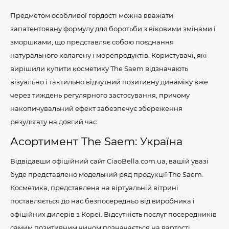
Предметом особливої ​​гордості можна вважати
запатентовану формулу для боротьби з віковими змінами і
зморшками, що представляє собою поєднання
натурального колагену і морепродуктів. Користувачі, які
вирішили купити косметику The Saem відзначають
візуально і тактильно відчутний позитивну динаміку вже
через тиждень регулярного застосування, причому
накопичувальний ефект забезпечує збереження
результату на довгий час.
Асортимент The Saem: Україна
Відвідавши офіційний сайт CiaoBella.com.ua, вашій увазі
буде представлено модельний ряд продукції The Saem.
Косметика, представлена ​​на віртуальній вітрині
поставляється до нас безпосередньо від виробника і
офіційних дилерів з Кореї. Відсутність послуг посередників
самим позитивним чином позначається на вартості