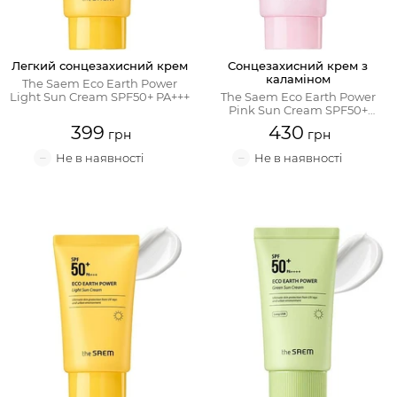
Крем для обличчя
Легкий сонцезахисний крем
Сонцезахисний крем з
Крем-гель
каламіном
The Saem Eco Earth Power
Light Sun Cream SPF50+ PA+++
The Saem Eco Earth Power
Pink Sun Cream SPF50+
Емульсія
PA++++
399
430
Лосьйон для обличчя
Олія для обличчя
Сонцезахисний крем
Набори косметики