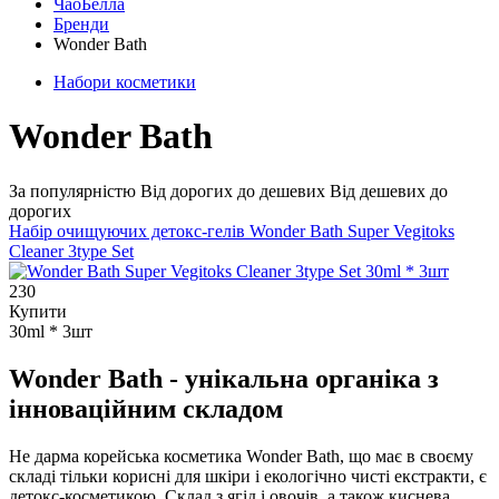
ЧаоБелла
Бренди
Wonder Bath
Набори косметики
Wonder Bath
За популярністю
Від дорогих до дешевих
Від дешевих до
дорогих
Набір очищуючих детокс-гелів
Wonder Bath Super Vegitoks
Cleaner 3type Set
230
Купити
30ml * 3шт
Wonder Bath - унікальна органіка з
інноваційним складом
Не дарма корейська косметика Wonder Bath, що має в своєму
складі тільки корисні для шкіри і екологічно чисті екстракти, є
детокс-косметикою. Склад з ягід і овочів, а також киснева