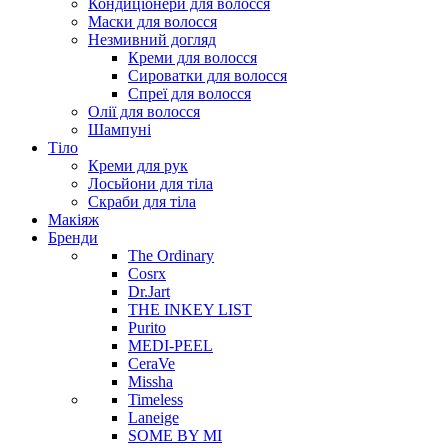
Кондиціонери для волосся
Маски для волосся
Незмивний догляд
Креми для волосся
Сироватки для волосся
Спреї для волосся
Олії для волосся
Шампуні
Тіло
Креми для рук
Лосьйони для тіла
Скраби для тіла
Макіяж
Бренди
The Ordinary
Cosrx
Dr.Jart
THE INKEY LIST
Purito
MEDI-PEEL
CeraVe
Missha
Timeless
Laneige
SOME BY MI