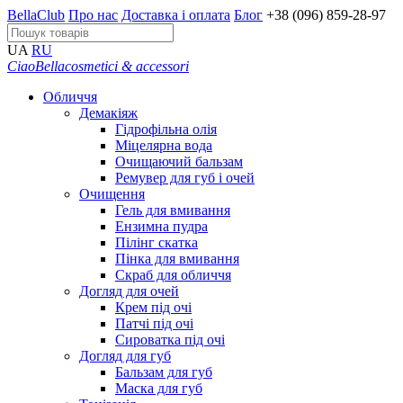
BellaClub
Про нас
Доставка і оплата
Блог
+38 (096) 859-28-97
UA
RU
CiaoBella
cosmetici & accessori
Обличчя
Демакіяж
Гідрофільна олія
Міцелярна вода
Очищаючий бальзам
Ремувер для губ і очей
Очищення
Гель для вмивання
Ензимна пудра
Пілінг скатка
Пінка для вмивання
Скраб для обличчя
Догляд для очей
Крем під очі
Патчі під очі
Сироватка під очі
Догляд для губ
Бальзам для губ
Маска для губ