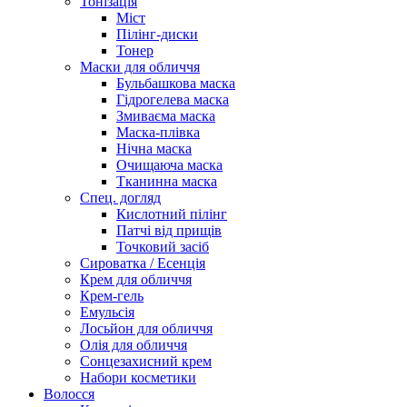
Тонізація
Міст
Пілінг-диски
Тонер
Маски для обличчя
Бульбашкова маска
Гідрогелева маска
Змиваєма маска
Маска-плівка
Нічна маска
Очищаюча маска
Тканинна маска
Спец. догляд
Кислотний пілінг
Патчі від прищів
Точковий засіб
Сироватка / Есенція
Крем для обличчя
Крем-гель
Емульсія
Лосьйон для обличчя
Олія для обличчя
Сонцезахисний крем
Набори косметики
Волосся