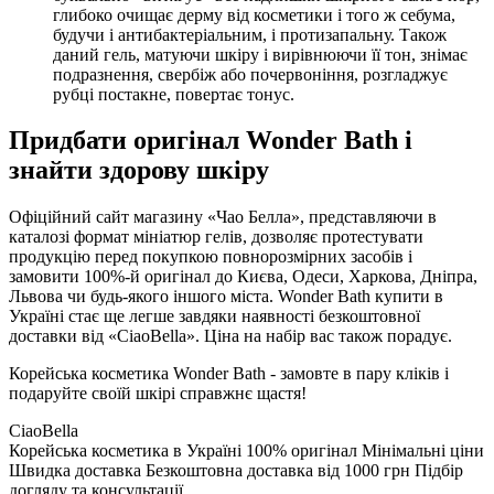
глибоко очищає дерму від косметики і того ж себума,
будучи і антибактеріальним, і протизапальну. Також
даний гель, матуючи шкіру і вирівнюючи її тон, знімає
подразнення, свербіж або почервоніння, розгладжує
рубці постакне, повертає тонус.
Придбати оригінал Wonder Bath і
знайти здорову шкіру
Офіційний сайт магазину «Чао Белла», представляючи в
каталозі формат мініатюр гелів, дозволяє протестувати
продукцію перед покупкою повнорозмірних засобів і
замовити 100%-й оригінал до Києва, Одеси, Харкова, Дніпра,
Львова чи будь-якого іншого міста. Wonder Bath купити в
Україні стає ще легше завдяки наявності безкоштовної
доставки від «CiaoBella». Ціна на набір вас також порадує.
Корейська косметика Wonder Bath - замовте в пару кліків і
подаруйте своїй шкірі справжнє щастя!
CiaoBella
Корейська косметика в Україні
100% оригінал
Мінімальні ціни
Швидка доставка
Безкоштовна доставка від 1000 грн
Підбір
догляду та консультації