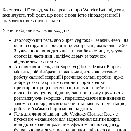
Косметика і її склад, як і всі реальні про Wonder Bath відгуки,
засвідчують той факт, що вона є повністю гіпоалергенної і
підходить під всі типи шкіри.
У міні-набір детокс-гелів входить:
Зволожуючий гель, або Super Vegitoks Cleanser Green - на
основі спіруліни і рослинних екстрактів, яких більше 50.
Звужує пори, виводить шлаки, глибоко очищає, усуває
ороговілі частинки і шліфує дерму за рахунок
абразивних частинок.
Антивіковий гель, або Super Vegitoks Cleanser Purple -
містить дрібні абразивні часточки, а також регулює
роботу сальної секреції і розчиняє сальні пробки, дуже
добре усуває закриті комедони і чорні крапки,
прискорює процес регенерації дерми і прибирає
ороговілі лущення, підвищуючи при цьому пружність,
розгладжуючи зморшки , перешкоджаючи виникненню
заломів на шкірі, висвітлюючи її та наявну пігментацію,
роблячи її м'якою і приємною на дотик.
Гель для жирної шкіри, або Vegitoks Cleanser Red - є
пусковим механізмом для відновлення клітин шкіри,
володіє яскраво вираженим ефектом антиоксиданту,
буквально «витягує» все надлишки шкірного сала з пор,