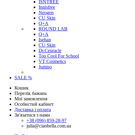
ISNTREE
Innisfree
Neogen
CU Skin
Q+A
ROUND LAB
Q+A
Isehan
CU Skin
Dr.Ceuracle
Too Cool For School
VT Cosmetics
Jumiso
SALE %
Кошик
Перелік бажань
Мої замовлення
Особистий кабінет
Доставка і оплата
Зв'язатися з нами
+38 (096) 859-28-97
julia@ciaobella.com.ua