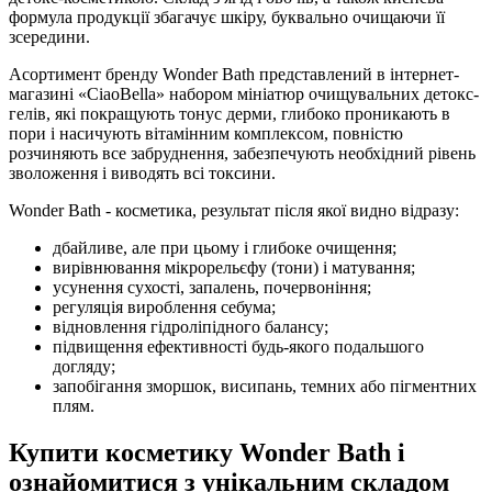
формула продукції збагачує шкіру, буквально очищаючи її
зсередини.
Асортимент бренду Wonder Bath представлений в інтернет-
магазині «CiaoBella» набором мініатюр очищувальних детокс-
гелів, які покращують тонус дерми, глибоко проникають в
пори і насичують вітамінним комплексом, повністю
розчиняють все забруднення, забезпечують необхідний рівень
зволоження і виводять всі токсини.
Wonder Bath - косметика, результат після якої видно відразу:
дбайливе, але при цьому і глибоке очищення;
вирівнювання мікрорельєфу (тони) і матування;
усунення сухості, запалень, почервоніння;
регуляція вироблення себума;
відновлення гідроліпідного балансу;
підвищення ефективності будь-якого подальшого
догляду;
запобігання зморшок, висипань, темних або пігментних
плям.
Купити косметику Wonder Bath і
ознайомитися з унікальним складом