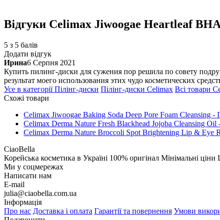
Відгуки
Celimax Jiwoogae Heartleaf BHA
5 з 5 балів
Додати відгук
Ирина
6 Серпня 2021
Купить пилинг-диски для сужения пор решила по совету подруг
результат моего использования этих чудо косметических средст
Усе в категорії
Пілінг-диски
Пілінг-диски
Celimax
Всі товари
C
Схожі товари
Celimax Jiwoogae Baking Soda Deep Pore Foam Cleansing -
Celimax Derma Nature Fresh Blackhead Jojoba Cleansing Oil 
Celimax Derma Nature Broccoli Spot Brightening Lip & Eye
CiaoBella
Корейська косметика в Україні
100% оригінал
Мінімальні ціни
Ми у соцмережах
Написати нам
E-mail
julia@ciaobella.com.ua
Інформація
Про нас
Доставка і оплата
Гарантії та повернення
Умови викор
Подзвонити