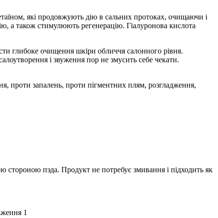
етаїном, які продовжують дію в сальних протоках, очищаючи і
ію, а також стимулюють регенерацію. Гіалуронова кислота
сти глибоке очищення шкіри обличчя салонного рівня.
салоутворення і звуження пор не змусить себе чекати.
ння, проти запалень, проти пігментних плям, розгладження,
ою стороною пэда. Продукт не потребує змивання і підходить як