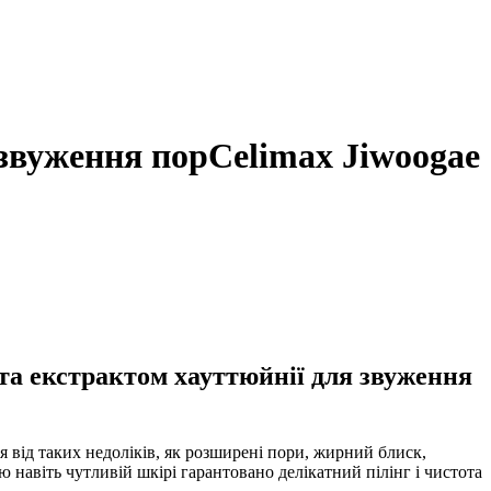
 звуження пор
Celimax Jiwoogae
 та екстрактом хауттюйнії для звуження
я від таких недоліків, як розширені пори, жирний блиск,
навіть чутливій шкірі гарантовано делікатний пілінг і чистота