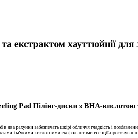
та екстрактом хауттюйнії для
eeling Pad Пілінг-диски з BHA-кислотою
ad
в два рахунки забезпечать шкірі обличчя гладкість і позбавленн
актами і м'якими кислотними ексфоліантами есенції-просочуванню 