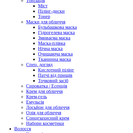
Тонізація
Міст
Пілінг-диски
Тонер
Маски для обличчя
Бульбашкова маска
Гідрогелева маска
Змиваєма маска
Маска-плівка
Нічна маска
Очищаюча маска
Тканинна маска
Спец. догляд
Кислотний пілінг
Патчі від прищів
Точковий засіб
Сироватка / Есенція
Крем для обличчя
Крем-гель
Емульсія
Лосьйон для обличчя
Олія для обличчя
Сонцезахисний крем
Набори косметики
Волосся