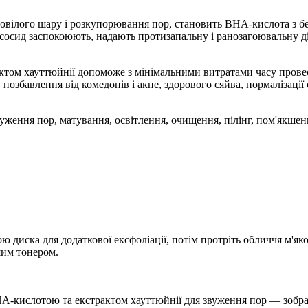
говілого шару і розкупорювання пор, становить BHA-кислота з б
сосид заспокоюють, надають протизапальну і ранозагоювальну д
ктом хауттюйнії допоможе з мінімальними витратами часу прове
озбавлення від комедонів і акне, здорового сяйва, нормалізації 
звуження пор, матування, освітлення, очищення, пілінг, пом'якше
 диска для додаткової ексфоліації, потім протріть обличчя м'як
шим тонером.