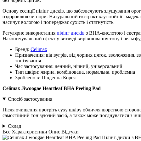
без чорних цяток.
Основу есенції пілінг дисків, що забезпечують злущування оро
оздоровлюючи пори. Натуральний екстракт хауттюйнії і мадека
насичує вологою і попереджає сухість і стягнутість.
Регулярне використання
пілінг дисків
з BHA-кислотою і екстра
Накопичувальний ефект у вигляді вирівнювання тону і рельєфу, п
Бренд:
Celimax
Призначення:
від вугрів, від чорних цяток, зволоження, 
тонізування
Час застосування:
денний, нічний, універсальний
Тип шкіри:
жирна, комбінована, нормальна, проблемна
Зроблено в:
Південна Корея
Celimax Jiwoogae Heartleaf BHA Peeling Pad
Спосіб застосування
Після очищення протріть суху шкіру обличчя шорсткою стороною
самостійний тонізуючий засіб, а також може поєднуватися з ін
Склад
Все
Характеристики
Опис
Відгуки