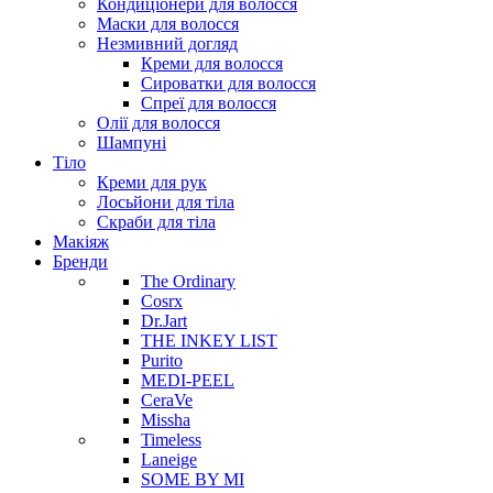
Кондиціонери для волосся
Маски для волосся
Незмивний догляд
Креми для волосся
Сироватки для волосся
Спреї для волосся
Олії для волосся
Шампуні
Тіло
Креми для рук
Лосьйони для тіла
Скраби для тіла
Макіяж
Бренди
The Ordinary
Cosrx
Dr.Jart
THE INKEY LIST
Purito
MEDI-PEEL
CeraVe
Missha
Timeless
Laneige
SOME BY MI