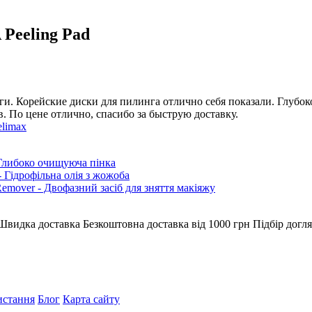
 Peeling Pad
и. Корейские диски для пилинга отлично себя показали. Глубок
в. По цене отлично, спасибо за быструю доставку.
elimax
 Глибоко очищуюча пінка
- Гідрофільна олія з жожоба
 Remover - Двофазний засіб для зняття макіяжу
Швидка доставка
Безкоштовна доставка від 1000 грн
Підбір догля
истання
Блог
Карта сайту