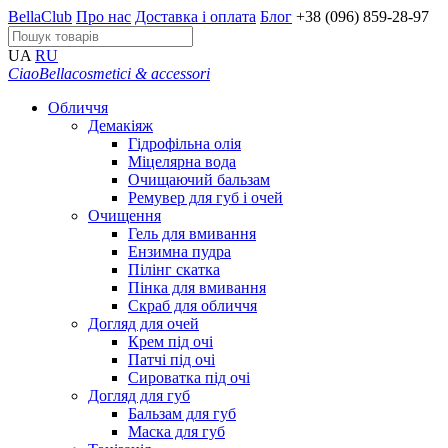
BellaClub
Про нас
Доставка і оплата
Блог
+38 (096) 859-28-97
UA
RU
CiaoBella
cosmetici & accessori
Обличчя
Демакіяж
Гідрофільна олія
Міцелярна вода
Очищаючий бальзам
Ремувер для губ і очей
Очищення
Гель для вмивання
Ензимна пудра
Пілінг скатка
Пінка для вмивання
Скраб для обличчя
Догляд для очей
Крем під очі
Патчі під очі
Сироватка під очі
Догляд для губ
Бальзам для губ
Маска для губ