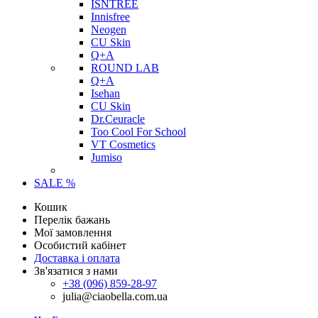
ISNTREE
Innisfree
Neogen
CU Skin
Q+A
ROUND LAB
Q+A
Isehan
CU Skin
Dr.Ceuracle
Too Cool For School
VT Cosmetics
Jumiso
SALE %
Кошик
Перелік бажань
Мої замовлення
Особистий кабінет
Доставка і оплата
Зв'язатися з нами
+38 (096) 859-28-97
julia@ciaobella.com.ua