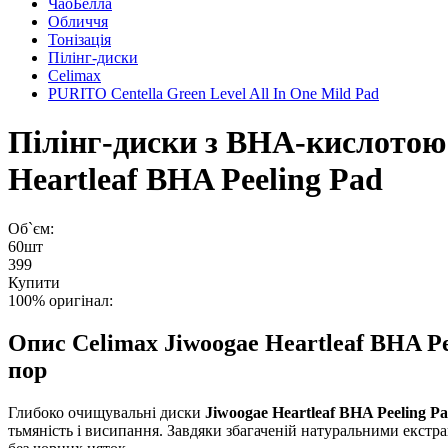
ЧаоБелла
Обличчя
Тонізація
Пілінг-диски
Celimax
PURITO Centella Green Level All In One Mild Pad
Пілінг-диски з BHA-кислотою 
Heartleaf BHA Peeling Pad
Об`єм:
60шт
399
Купити
100% оригінал:
Опис
Celimax Jiwoogae Heartleaf BHA P
пор
Глибоко очищувальні диски
Jiwoogae Heartleaf BHA Peeling P
тьмяність і висипання. Завдяки збагаченій натуральними екстр