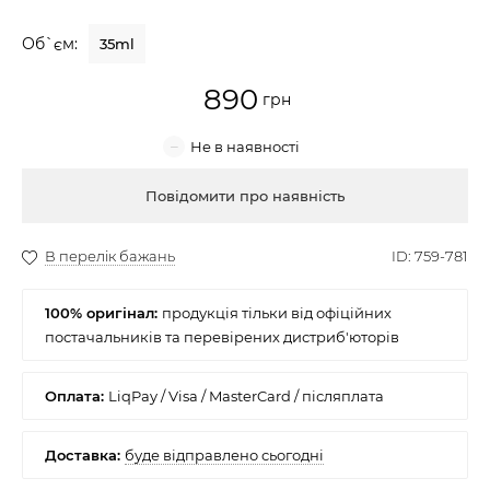
Крем для обличчя
Об`єм:
35ml
Крем-гель
890
Емульсія
Лосьйон для обличчя
Купити
Олія для обличчя
Сонцезахисний крем
100% оригінал:
Набори косметики