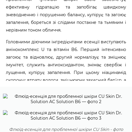
ефективну гідратацію та запобігає швидкому
зневодненню і порушенню балансу, купірує та загоює
запалення, бореться зі слідами постакне та тьмяним і
нерівним тоном обличчя.
Головними діючими інгредієнтами есенції виступають
амінокомплекс U та вітамін B6. Перший інтенсивно
загоює та відновлює, другий нормалізує та зміцнює
імунітет, служить антиоксидантом, знімає свербіж і
лущення, купірує запалення. При цьому ніацинамід
скорочує втрату вологи, зміцнюючи захисний бар'єр, а
також знижує чутливість шкіри. Пантенол загоює,
пом'якшує. Екстракт яєчного білка, портулаку та
софори звужують пори, зволожують, мають
протизапальну та антимікробну дію. Аргінін і алантоїн
стимулюють мікроциркуляцію, пом'якшують.
Флюїд-есенція для проблемної шкіри CU Skin - фото
Лікувальна
флюїд-есенція
для проблемної шкіри від