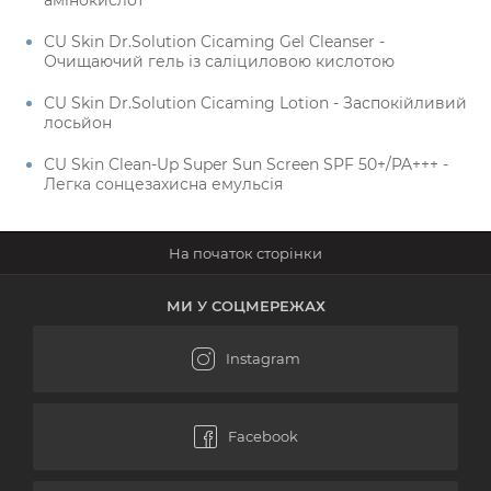
амінокислот
CU Skin Dr.Solution Cicaming Gel Cleanser -
Очищаючий гель із саліциловою кислотою
CU Skin Dr.Solution Cicaming Lotion - Заспокійливий
лосьйон
CU Skin Clean-Up Super Sun Screen SPF 50+/PA+++ -
Легка сонцезахисна емульсія
МИ У СОЦМЕРЕЖАХ