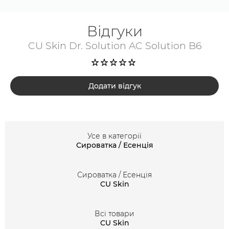
бренду
CU Skin
не містить ароматизаторів і
агресивних хімічних компонентів, а тому замовити її
Відгуки
можна сміливо і при схильності до алергії. Засіб має
CU Skin Dr. Solution AC Solution B6
невагому консистенцію і не залишає жирної плівки.
Додати відгук
Усе в категорії
Сироватка / Есенція
Сироватка / Есенція
CU Skin
Всі товари
CU Skin