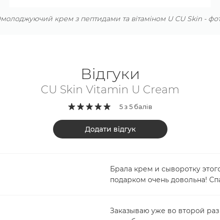
молоджуючий крем з пептидами та вітаміном U CU Skin - фо
Відгуки
CU Skin Vitamin U Cream
5 з 5 балів
Додати відгук
Брала крем и сыворотку этого
подарком очень довольна! Сп
Заказываю уже во второй раз