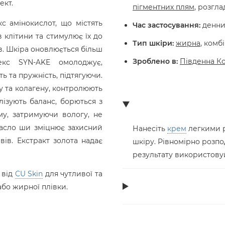
ект.
пігментних плям
, розгл
с амінокислот, що містять
Час застосування:
денний
 клітини та стимулює їх до
Тип шкіри:
жирна
, комб
ів. Шкіра оновлюється більш
Зроблено в:
Південна К
кс SYN-AKE омолоджує,
ь та пружність, підтягуючи.
у та колагену, контролюють
ізують баланс, борються з
му, затримуючи вологу, не
Масло ши зміцнює захисний
Нанесіть
крем
легкими р
вів. Екстракт золота надає
шкіру. Рівномірно розпо
результату використовуй
 від
CU Skin
для чутливої та
або жирної плівки.