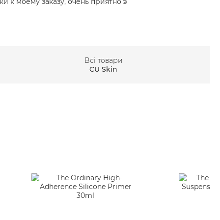
и к моему заказу, очень приятно☺️
Всі товари
CU Skin