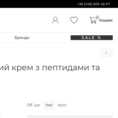
+38 (096) 859-28-97
Бренди
SALE %
Dr
й крем з пептидами та
Об`єм:
7ml
50ml