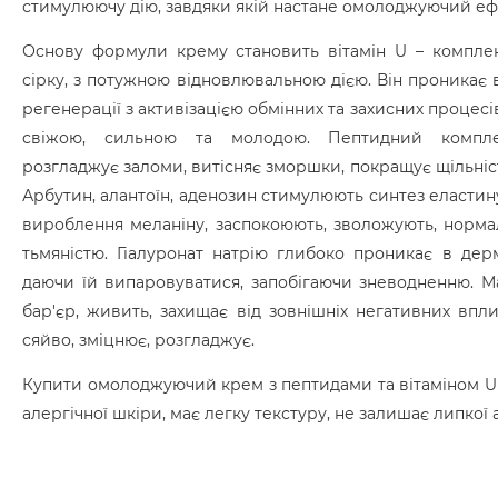
стимулюючу дію, завдяки якій настане омолоджуючий еф
Основу формули крему становить вітамін U – комплек
сірку, з потужною відновлювальною дією. Він проникає в
регенерації з активізацією обмінних та захисних процес
свіжою, сильною та молодою. Пептидний компле
розгладжує заломи, витісняє зморшки, покращує щільніст
Арбутин, алантоїн, аденозин стимулюють синтез еластин
вироблення меланіну, заспокоюють, зволожують, нормал
тьмяністю. Гіалуронат натрію глибоко проникає в дер
даючи їй випаровуватися, запобігаючи зневодненню. 
бар'єр, живить, захищає від зовнішніх негативних впли
сяйво, зміцнює, розгладжує.
Купити омолоджуючий крем з пептидами та вітаміном U
алергічної шкіри, має легку текстуру, не залишає липкої 