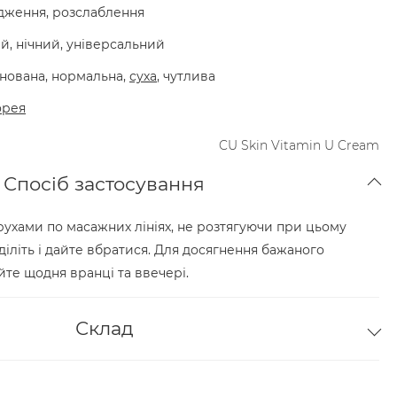
адження, розслаблення
, нічний, універсальний
інована, нормальна,
суха
, чутлива
орея
CU Skin Vitamin U Cream
Спосіб застосування
ухами по масажних лініях, не розтягуючи при цьому
діліть і дайте вбратися. Для досягнення бажаного
те щодня вранці та ввечері.
Склад