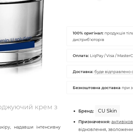
100% оригінал:
лоджуючий крем з
CU Skin
Бренд:
Призначення:
антивіко
іру, надавши інтенсивну
відновлення, зволоження