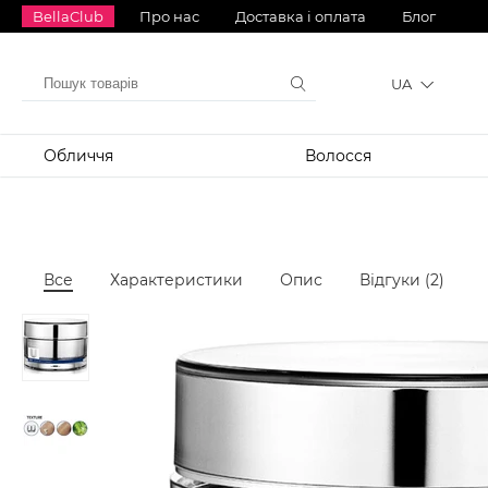
BellaClub
Про нас
Доставка і оплата
Блог
UA
Обличчя
Волосся
Все
Характеристики
Опис
Відгуки