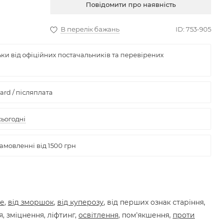
Купити
ве
,
від зморшок
,
від куперозу
, від перших ознак старіння,
, зміцнення, ліфтинг,
освітлення
, пом'якшення,
проти