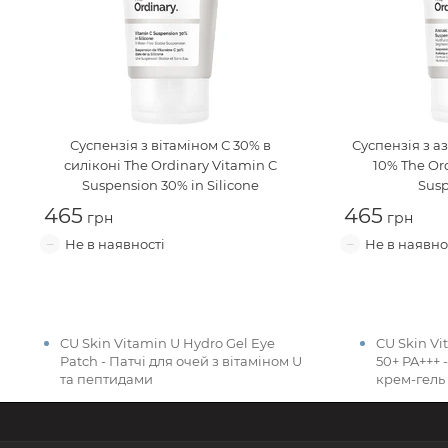
Суспензія з вітаміном С 30% в
Суспензія з а
силіконі
The Ordinary Vitamin C
10%
The Ord
Suspension 30% in Silicone
Susp
465
465
CU Skin Vitamin U Hydro Gel Eye
CU Skin Vi
Patch - Патчі для очей з вітаміном U
50+ PA+++
та пептидами
крем-гель