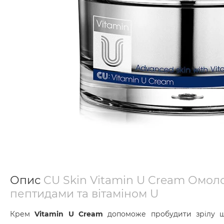
Опис
CU Skin Vitamin U Cream Омо
пептидами та вітаміном U
Крем
Vitamin U Cream
допоможе пробудити зрілу шк