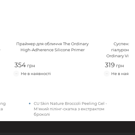
Праймер для обличчя
The Ordinary
Суспензія 
+
High-Adherence Silicone Primer
гіалуронов
Ordinary Vita
HA 
354
319
ing
CU Skin Nature Broccoli Peeling Gel -
ка
М'який пілінг-скатка з екстрактом
броколі