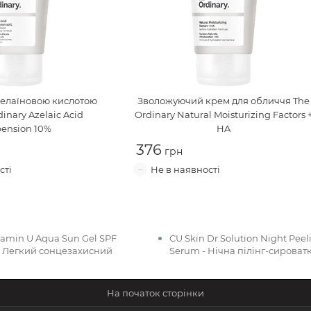
зелаїновою кислотою
Зволожуючий крем для обличчя
The
inary Azelaic Acid
Ordinary Natural Moisturizing Factors 
ension 10%
HA
376
tamin U Aqua Sun Gel SPF
CU Skin Dr.Solution Night Peel
 - Легкий сонцезахисний
Serum - Нічна пілінг-сироват