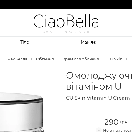
CiaoBella
COSMETICI & ACCESSORI
Тіло
Макіяж
ЧаоБелла
Обличчя
Крем для обличчя
CU Skin
Омолоджуючи
вітаміном U
CU Skin Vitamin U Cream
290