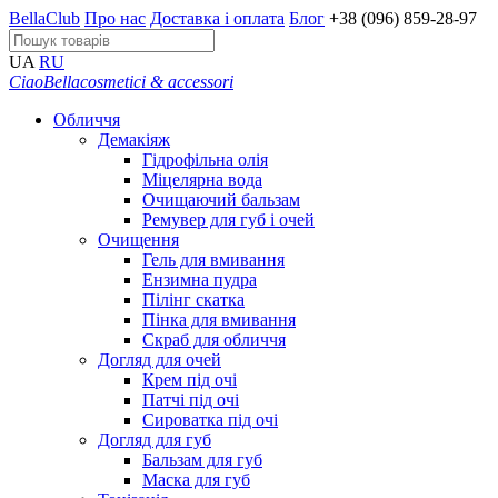
BellaClub
Про нас
Доставка і оплата
Блог
+38 (096) 859-28-97
UA
RU
CiaoBella
cosmetici & accessori
Обличчя
Демакіяж
Гідрофільна олія
Міцелярна вода
Очищаючий бальзам
Ремувер для губ і очей
Очищення
Гель для вмивання
Ензимна пудра
Пілінг скатка
Пінка для вмивання
Скраб для обличчя
Догляд для очей
Крем під очі
Патчі під очі
Сироватка під очі
Догляд для губ
Бальзам для губ
Маска для губ