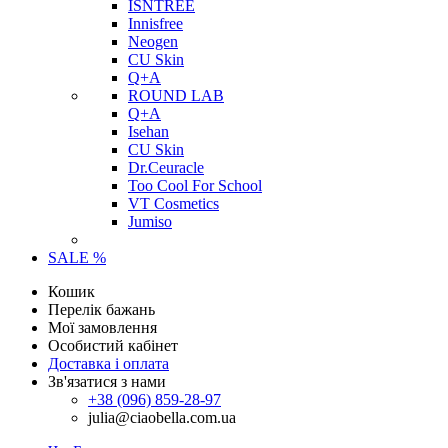
ISNTREE
Innisfree
Neogen
CU Skin
Q+A
ROUND LAB
Q+A
Isehan
CU Skin
Dr.Ceuracle
Too Cool For School
VT Cosmetics
Jumiso
SALE %
Кошик
Перелік бажань
Мої замовлення
Особистий кабінет
Доставка і оплата
Зв'язатися з нами
+38 (096) 859-28-97
julia@ciaobella.com.ua