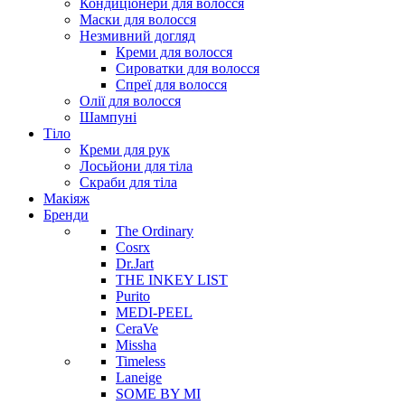
Кондиціонери для волосся
Маски для волосся
Незмивний догляд
Креми для волосся
Сироватки для волосся
Спреї для волосся
Олії для волосся
Шампуні
Тіло
Креми для рук
Лосьйони для тіла
Скраби для тіла
Макіяж
Бренди
The Ordinary
Cosrx
Dr.Jart
THE INKEY LIST
Purito
MEDI-PEEL
CeraVe
Missha
Timeless
Laneige
SOME BY MI