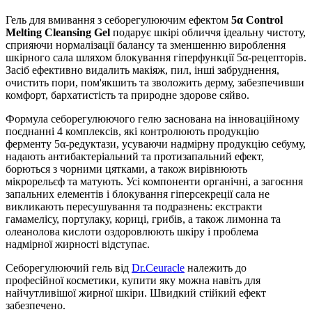
Гель для вмивання з себорегулюючим ефектом
5α Control
Melting Cleansing Gel
подарує шкірі обличчя ідеальну чистоту,
сприяючи нормалізації балансу та зменшенню вироблення
шкірного сала шляхом блокування гіперфункції 5α-рецепторів.
Засіб ефективно видалить макіяж, пил, інші забруднення,
очистить пори, пом'якшить та зволожить дерму, забезпечивши
комфорт, бархатистість та природне здорове сяйво.
Формула себорегулюючого гелю заснована на інноваційному
поєднанні 4 комплексів, які контролюють продукцію
ферменту 5α-редуктази, усуваючи надмірну продукцію себуму,
надають антибактеріальний та протизапальний ефект,
борються з чорними цятками, а також вирівнюють
мікрорельєф та матують. Усі компоненти органічні, а загоєння
запальних елементів і блокування гіперсекреції сала не
викликають пересушування та подразнень: екстракти
гамамелісу, портулаку, кориці, грибів, а також лимонна та
олеанолова кислоти оздоровлюють шкіру і проблема
надмірної жирності відступає.
Себорегулюючий гель від
Dr.Ceuracle
належить до
професійної косметики, купити яку можна навіть для
найчутливішої жирної шкіри. Швидкий стійкий ефект
забезпечено.