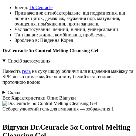
Бренд:
Dr.Ceuracle
Призначення:
антибактеріальне, від подразнення, від
чорних цяток, демакіяж, звуження пор, матування,
очищення, пом'якшення, проти запалень
Час застосування:
денний, нічний, універсальний
Тип шкіри:
жирна, комбінована, проблемна
Зроблено в:
Південна Корея
Dr.Ceuracle 5α Control Melting Cleansing Gel
Спосіб застосування
Нанесіть
гель
на суху шкіру обличчя для видалення макіяжу та
SPF, легко помасажуйте хвилину і вмийтеся теплою
проточною водою.
Склад
Все
Характеристики
Опис
Відгуки
Відгуки
Dr.Ceuracle 5α Control Melting
Cleansing Gel