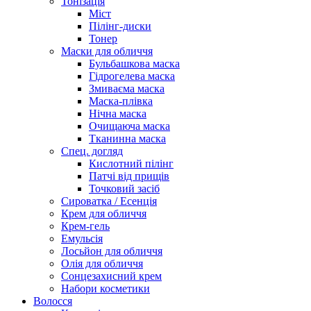
Тонізація
Міст
Пілінг-диски
Тонер
Маски для обличчя
Бульбашкова маска
Гідрогелева маска
Змиваєма маска
Маска-плівка
Нічна маска
Очищаюча маска
Тканинна маска
Спец. догляд
Кислотний пілінг
Патчі від прищів
Точковий засіб
Сироватка / Есенція
Крем для обличчя
Крем-гель
Емульсія
Лосьйон для обличчя
Олія для обличчя
Сонцезахисний крем
Набори косметики
Волосся