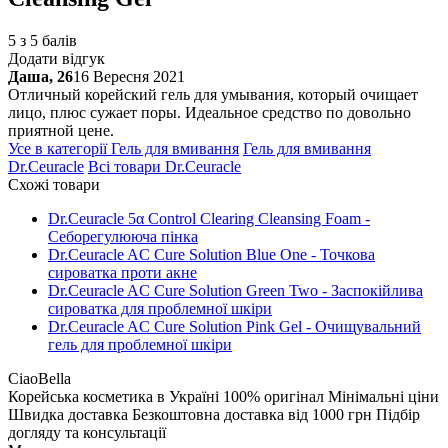
5 з 5 балів
Додати відгук
Даша, 26
16 Вересня 2021
Отличный корейский гель для умывания, который очищает
лицо, плюс сужает поры. Идеальное средство по довольно
приятной цене.
Усе в категорії
Гель для вмивання
Гель для вмивання
Dr.Ceuracle
Всі товари
Dr.Ceuracle
Схожі товари
Dr.Ceuracle 5α Control Clearing Cleansing Foam -
Себорегулююча пінка
Dr.Ceuracle AC Cure Solution Blue One - Точкова
сироватка проти акне
Dr.Ceuracle AC Cure Solution Green Two - Заспокійлива
сироватка для проблемної шкіри
Dr.Ceuracle AC Cure Solution Pink Gel - Очищувальний
гель для проблемної шкіри
CiaoBella
Корейська косметика в Україні
100% оригінал
Мінімальні ціни
Швидка доставка
Безкоштовна доставка від 1000 грн
Підбір
догляду та консультації