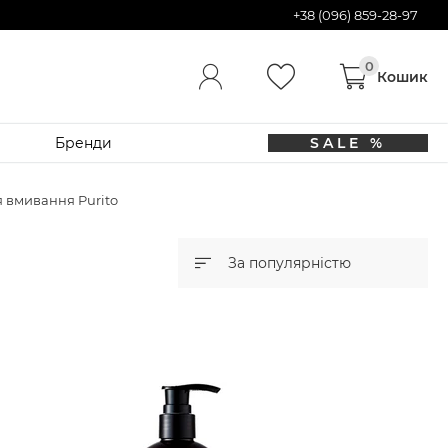
+38 (096) 859-28-97
Бренди
SALE %
я вмивання Purito
За популярністю