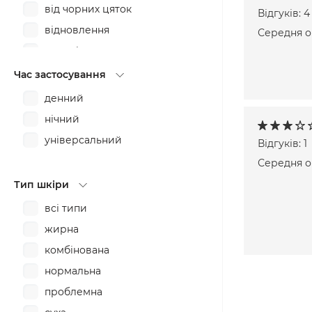
від чорних цяток
Відгуків: 4
відновлення
Середня оц
демакіяж
для вагітних
Час застосування
заспокоєння
денний
зволоження
нічний
звуження пор
універсальний
Відгуків: 1
зміцнення
Середня оц
лікування
Тип шкіри
матування
всі типи
освітлення
жирна
очищення
комбінована
пілінг
нормальна
пом'якшення
проблемна
проти запалень