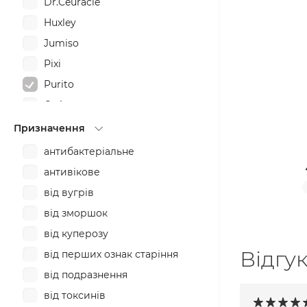
Dr.Ceuracle
Huxley
Jumiso
Pixi
Purito
Q+A
Rovectin
Призначення
SOME BY MI
антибактеріальне
THE INKEY LIST
антивікове
від вугрів
від зморшок
від куперозу
Відгу
від перших ознак старіння
від подразнення
від токсинів