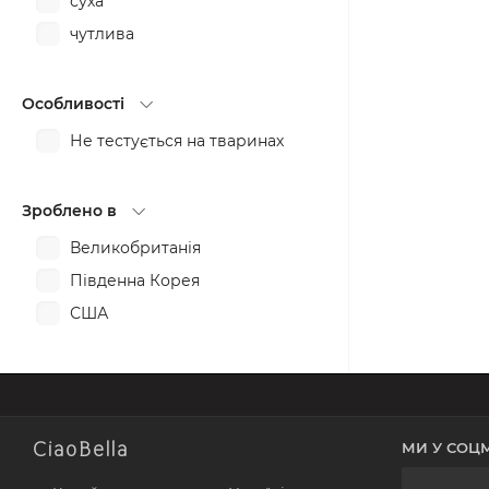
суха
проти пігментних плям
чутлива
розгладження
розслаблення
Особливості
тонізування
Не тестується на тваринах
Зроблено в
Великобританія
Південна Корея
США
CiaoBella
МИ У СОЦ