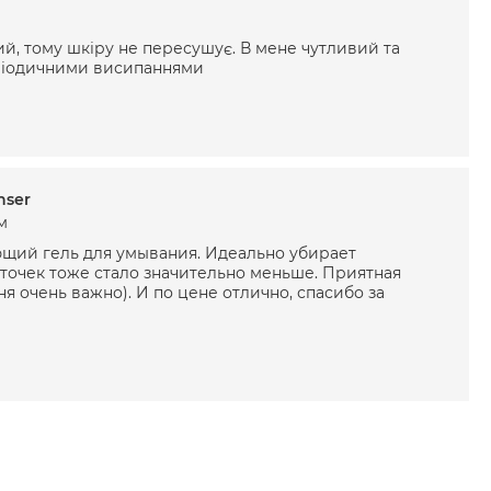
ий, тому шкіру не пересушує. В мене чутливий та
еріодичними висипаннями
nser
м
ий гель для умывания. Идеально убирает
х точек тоже стало значительно меньше. Приятная
ня очень важно). И по цене отлично, спасибо за