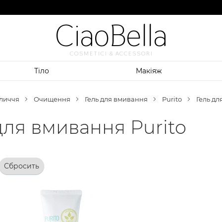
CiaoBella
COSMETICI & ACCESSORI
Тіло
Макіяж
личчя
Очищення
Гель для вмивання
Purito
Гель дл
для вмивання Purito
Сбросить