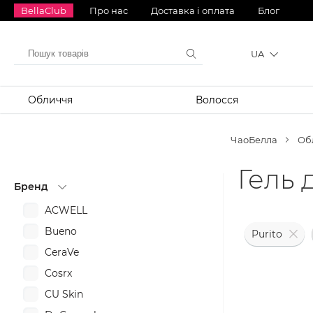
BellaClub
Про нас
Доставка і оплата
Блог
UA
Обличчя
Волосся
ЧаоБелла
Об
Гель 
Бренд
ACWELL
Bueno
Purito
CeraVe
Cosrx
CU Skin