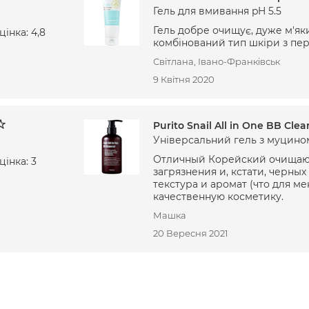
Гель для вмивання pH 5.5
Гель добре очищує, дуже м'як
інка: 4,8
комбінований тип шкіри з п
Світлана, Івано-Франківськ
9 Квітня 2020
Purito Snail All in One BB Clea
Універсальний гель з муцино
Отличный Корейский очищающ
інка: 3
загрязнения и, кстати, черны
текстура и аромат (что для ме
качественную косметику.
Машка
20 Вересня 2021