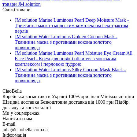
товари
JM solution
Схожі товари
JM solution Marine Luminous Pearl Deep Moisture Mask -
Триетапна маска з морським комплексом і екстрактом
перлів
JM solution Water Luminous Golden Cocoon Mask -
Тканинна маска з протеїнами кокона золотого
шовкопряда
JM solution Marine Luminous Pearl Moisture Eye Cream All
Face Pearl - Крем для повік і обличчя з морським
комплексом і перловою пудрою
JM solution Water Luminous Silky Cocoon Mask Black -
Тканинна маска з протеїнами кокона золотого
шовкопряда
CiaoBella
Корейська косметика в Україні
100% оригінал
Мінімальні ціни
Швидка доставка
Безкоштовна доставка від 1000 грн
Підбір
догляду та консультації
Ми у соцмережах
Написати нам
E-mail
julia@ciaobella.com.ua
Інформація