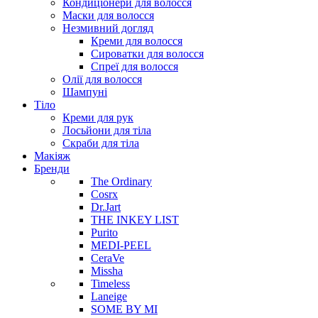
Кондиціонери для волосся
Маски для волосся
Незмивний догляд
Креми для волосся
Сироватки для волосся
Спреї для волосся
Олії для волосся
Шампуні
Тіло
Креми для рук
Лосьйони для тіла
Скраби для тіла
Макіяж
Бренди
The Ordinary
Cosrx
Dr.Jart
THE INKEY LIST
Purito
MEDI-PEEL
CeraVe
Missha
Timeless
Laneige
SOME BY MI