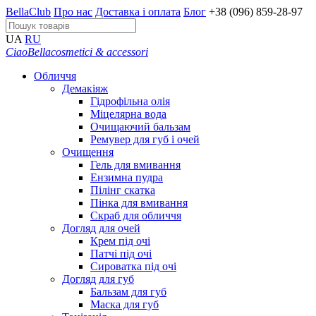
BellaClub
Про нас
Доставка і оплата
Блог
+38 (096) 859-28-97
UA
RU
CiaoBella
cosmetici & accessori
Обличчя
Демакіяж
Гідрофільна олія
Міцелярна вода
Очищаючий бальзам
Ремувер для губ і очей
Очищення
Гель для вмивання
Ензимна пудра
Пілінг скатка
Пінка для вмивання
Скраб для обличчя
Догляд для очей
Крем під очі
Патчі під очі
Сироватка під очі
Догляд для губ
Бальзам для губ
Маска для губ