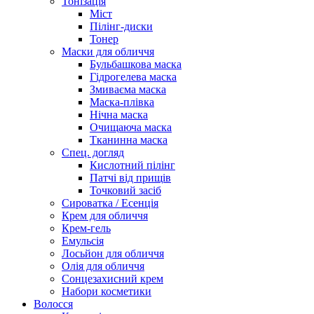
Тонізація
Міст
Пілінг-диски
Тонер
Маски для обличчя
Бульбашкова маска
Гідрогелева маска
Змиваєма маска
Маска-плівка
Нічна маска
Очищаюча маска
Тканинна маска
Спец. догляд
Кислотний пілінг
Патчі від прищів
Точковий засіб
Сироватка / Есенція
Крем для обличчя
Крем-гель
Емульсія
Лосьйон для обличчя
Олія для обличчя
Сонцезахисний крем
Набори косметики
Волосся