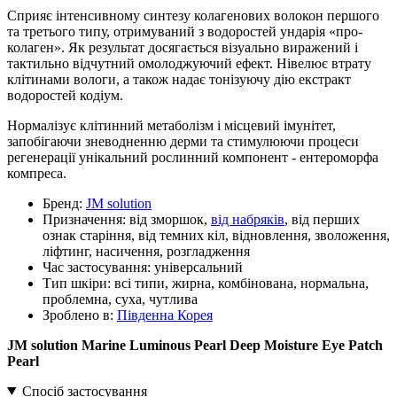
Сприяє інтенсивному синтезу колагенових волокон першого
та третього типу, отримуваний з водоростей ундарія «про-
колаген». Як результат досягається візуально виражений і
тактильно відчутний омолоджуючий ефект. Нівелює втрату
клітинами вологи, а також надає тонізуючу дію екстракт
водоростей кодіум.
Нормалізує клітинний метаболізм і місцевий імунітет,
запобігаючи зневодненню дерми та стимулюючи процеси
регенерації унікальний рослинний компонент - ентероморфа
компреса.
Бренд:
JM solution
Призначення:
від зморшок,
від набряків
, від перших
ознак старіння, від темних кіл, відновлення, зволоження,
ліфтинг, насичення, розгладження
Час застосування:
універсальний
Тип шкіри:
всі типи, жирна, комбінована, нормальна,
проблемна, суха, чутлива
Зроблено в:
Південна Корея
JM solution Marine Luminous Pearl Deep Moisture Eye Patch
Pearl
Спосіб застосування