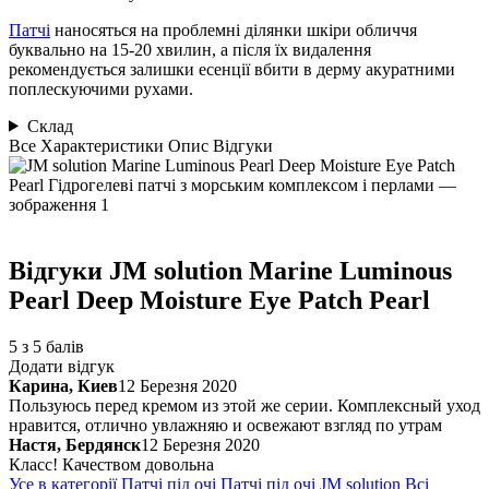
Патчі
наносяться на проблемні ділянки шкіри обличчя
буквально на 15-20 хвилин, а після їх видалення
рекомендується залишки есенції вбити в дерму акуратними
поплескуючими рухами.
Склад
Все
Характеристики
Опис
Відгуки
Відгуки
JM solution Marine Luminous
Pearl Deep Moisture Eye Patch Pearl
5 з 5 балів
Додати відгук
Карина, Киев
12 Березня 2020
Пользуюсь перед кремом из этой же серии. Комплексный уход
нравится, отлично увлажняю и освежают взгляд по утрам
Настя, Бердянск
12 Березня 2020
Класс! Качеством довольна
Усе в категорії
Патчі під очі
Патчі під очі
JM solution
Всі