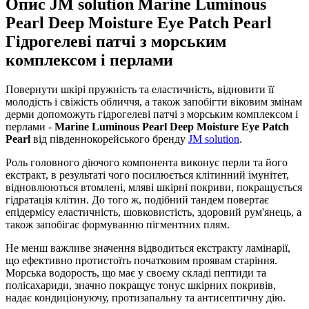
Опис
JM solution Marine Luminous
Pearl Deep Moisture Eye Patch Pearl
Гідрогелеві патчі з морським
комплексом і перлами
Повернути шкірі пружність та еластичність, відновити її
молодість і свіжість обличчя, а також запобігти віковим змінам
дерми допоможуть гідрогелеві патчі з морським комплексом і
перлами -
Marine Luminous Pearl Deep Moisture Eye Patch
Pearl
від південнокорейського бренду
JM solution
.
Роль головного діючого компонента виконує перли та його
екстракт, в результаті чого посилюється клітинний імунітет,
відновлюються втомлені, мляві шкірні покриви, покращується
гідратація клітин. До того ж, подібний тандем повертає
епідермісу еластичність, шовковистість, здоровий рум'янець, а
також запобігає формуванню пігментних плям.
Не менш важливе значення відводиться екстракту ламінарії,
що ефективно протистоїть початковим проявам старіння.
Морська водорость, що має у своєму складі пептиди та
полісахариди, значно покращує тонус шкірних покривів,
надає кондиціонуючу, протизапальну та антисептичну дію.