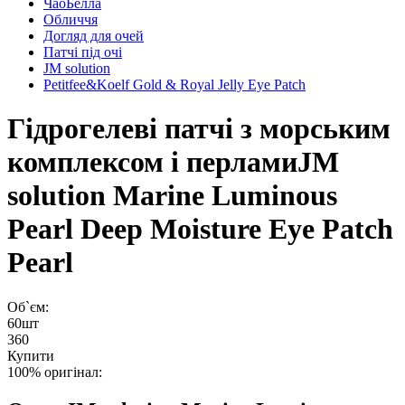
ЧаоБелла
Обличчя
Догляд для очей
Патчі під очі
JM solution
Petitfee&Koelf Gold & Royal Jelly Eye Patch
Гідрогелеві патчі з морським
комплексом і перлами
JM
solution Marine Luminous
Pearl Deep Moisture Eye Patch
Pearl
Об`єм:
60шт
360
Купити
100% оригінал: