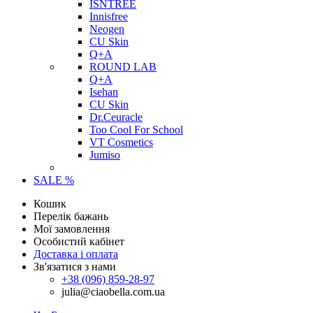
ISNTREE
Innisfree
Neogen
CU Skin
Q+A
ROUND LAB
Q+A
Isehan
CU Skin
Dr.Ceuracle
Too Cool For School
VT Cosmetics
Jumiso
SALE %
Кошик
Перелік бажань
Мої замовлення
Особистий кабінет
Доставка і оплата
Зв'язатися з нами
+38 (096) 859-28-97
julia@ciaobella.com.ua