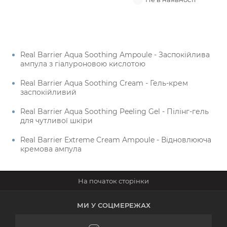
Real Barrier Aqua Soothing Ampoule - Заспокійлива
ампула з гіалуроновою кислотою
Real Barrier Aqua Soothing Cream - Гель-крем
заспокійливий
Real Barrier Aqua Soothing Peeling Gel - Пілінг-гель
для чутливої шкіри
Real Barrier Extreme Cream Ampoule - Відновлююча
кремова ампула
МИ У СОЦМЕРЕЖАХ