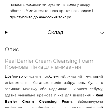
нанесіть масажними рухами на вологу шкіру
обличчя. Умийтеся теплою проточною водою і
приступайте до нанесення тонера.
Склад
Опис
Real Barrier Cream Cleansing Foam
Кремова пінка для вмивання
Дбайливо очистити проблемний, жирний і чутливий
епідерміс від багатьох видів забруднень, будь то
залишки макіяжу або надлишки шкірного себуму,
здатна унікальна кремова пінка для вмивання -
Real
Barrier Cream Cleansing Foam
. Забезпечуючи
делікатну ексфоліацію, південнокорейський