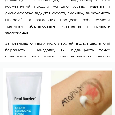
косметичний продукт успішно усуває лущення і
дискомфортне відчуття сухості, зменшує вираженість
гіперемії та запальних процесів, забезпечуючи
тканинам збалансоване живлення і тривале
зволоження.
За реалізацію таких можливостей відповідають олії
бергамоту і мигдалю, які підвищують тонус
епідермісу, нормалізують функціонування сальних
залоз, а також повертають шкірі еластичність і
пружність. Рішення проблем, пов'язаних з наявністю
таких недоліків як пігментація, чорні точки і сальні
пробки, беруть на себе екстракти лаванди і кедра.
Динаміку в боротьбі з причинами комедонів,
вугрового висипу і акне підтримує квартет екстрактів
пшениці, броколі, центели азіатської і лимона.
Подібний ансамбль активних нутрієнтів рослинного