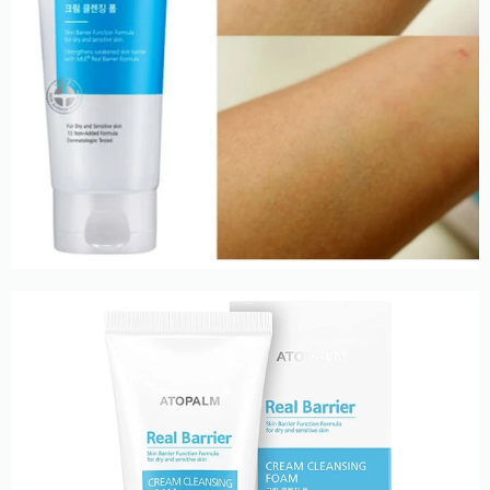
походження покращує бар'єрні функції епідермісу,
роблячи його менш уразливим до впливу стресових
факторів, надає пом'якшувальну, зволожувальну і
заспокійливу дію.
За продовження молодості і підвищення
енергетичного потенціалу шкіри відповідає екстракт
спіруліни, тоді як алантоїн разом з токоферолом
зменшують руйнівний вплив вільних радикалів,
стимулюють гемодинаміку, вирівнюють мікрорельєф і
перешкоджають розвитку ранніх вікових змін.