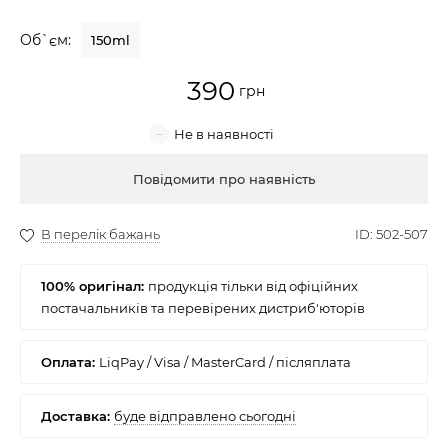
Крем для обличчя
Об`єм:
150ml
Крем-гель
390
Емульсія
Лосьйон для обличчя
Купити
Олія для обличчя
Сонцезахисний крем
100% оригінал:
Набори косметики