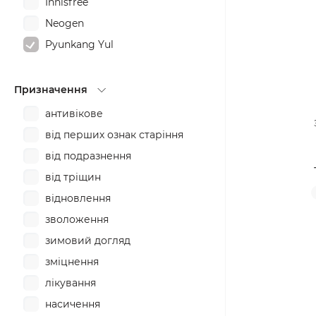
Innisfree
Neogen
Pyunkang Yul
Призначення
антивікове
від перших ознак старіння
від подразнення
від тріщин
відновлення
зволоження
зимовий догляд
зміцнення
лікування
насичення