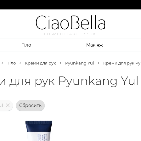
CiaoBella
COSMETICI & ACCESSORI
Тіло
Макіяж
Тіло
Креми для рук
Pyunkang Yul
Креми для рук Py
 для рук Pyunkang Yul
ul
Сбросить