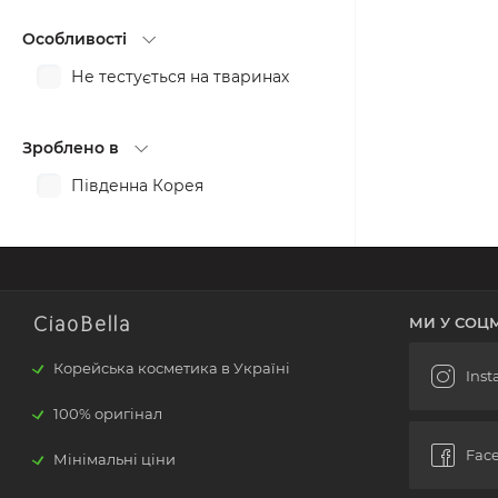
Особливості
Не тестується на тваринах
Зроблено в
Південна Корея
CiaoBella
МИ У СОЦ
Корейська косметика в Україні
100% оригінал
Мінімальні ціни