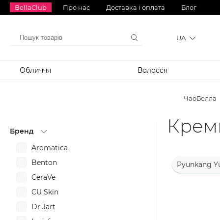
BellaClub
Про нас
Доставка і оплата
Блог
UA
Обличчя
Волосся
ЧаоБелла
Креми
Бренд
Aromatica
Benton
Pyunkang Y
CeraVe
CU Skin
Dr.Jart