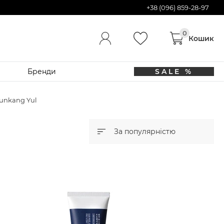
+38 (096) 859-28-97
Бренди
SALE %
unkang Yul
За популярністю