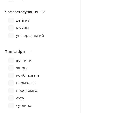
пом'якшення
проти запалень
Час застосування
розгладження
денний
розслаблення
нічний
універсальний
Тип шкіри
всі типи
жирна
комбінована
нормальна
проблемна
суха
чутлива