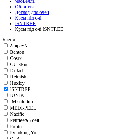
ЧаоБелла
Обличчя
Догляд для очей
Крем під очі
ISNTREE
Крем під очі ISNTREE
Бренд
Ample:N
Benton
Cosrx
CU Skin
Dr.Jart
Heimish
Huxley
ISNTREE
IUNIK
JM solution
MEDI-PEEL
Nacific
Petitfee&Koelf
Purito
Pyunkang Yul
Q+A