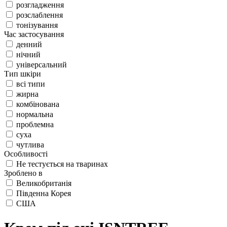
розгладження
розслаблення
тонізування
Час застосування
денний
нічний
універсальний
Тип шкіри
всі типи
жирна
комбінована
нормальна
проблемна
суха
чутлива
Особливості
Не тестується на тваринах
Зроблено в
Великобританія
Південна Корея
США