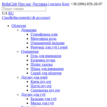
BellaClub
Про нас
Доставка і оплата
Блог
+38 (096) 859-28-97
UA
RU
CiaoBella
cosmetici & accessori
Обличчя
Демакіяж
Гідрофільна олія
Міцелярна вода
Очищаючий бальзам
Ремувер для губ і очей
Очищення
Гель для вмивання
Ензимна пудра
Пілінг скатка
Пінка для вмивання
Скраб для обличчя
Догляд для очей
Крем під очі
Патчі під очі
Сироватка під очі
Догляд для губ
Бальзам для губ
Маска для губ