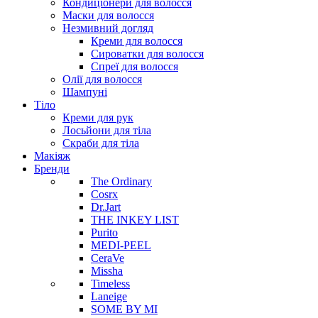
Кондиціонери для волосся
Маски для волосся
Незмивний догляд
Креми для волосся
Сироватки для волосся
Спреї для волосся
Олії для волосся
Шампуні
Тіло
Креми для рук
Лосьйони для тіла
Скраби для тіла
Макіяж
Бренди
The Ordinary
Cosrx
Dr.Jart
THE INKEY LIST
Purito
MEDI-PEEL
CeraVe
Missha
Timeless
Laneige
SOME BY MI