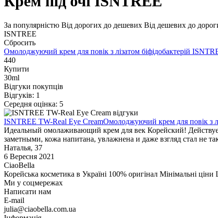
Крем під очі ISNTREE
За популярністю
Від дорогих до дешевих
Від дешевих до дорог
ISNTREE
Сбросить
Омолоджуючий крем для повік з лізатом біфідобактерій
ISNTRE
440
Купити
30ml
Відгуки покупців
Відгуків: 1
Середня оцінка: 5
ISNTREE TW-Real Eye Cream
Омолоджуючий крем для повік з лі
Идеальный омолаживающий крем для век Корейский! Действует 
заметными, кожа напитана, увлажнена и даже взгляд стал не т
Наталья, 37
6 Вересня 2021
CiaoBella
Корейська косметика в Україні
100% оригінал
Мінімальні ціни
Ми у соцмережах
Написати нам
E-mail
julia@ciaobella.com.ua
Інформація