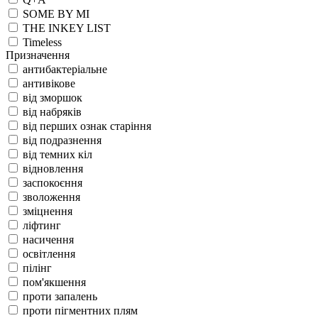
SOME BY MI
THE INKEY LIST
Timeless
Призначення
антибактеріальне
антивікове
від зморшок
від набряків
від перших ознак старіння
від подразнення
від темних кіл
відновлення
заспокоєння
зволоження
зміцнення
ліфтинг
насичення
освітлення
пілінг
пом'якшення
проти запалень
проти пігментних плям