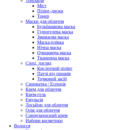
Тонізація
Міст
Пілінг-диски
Тонер
Маски для обличчя
Бульбашкова маска
Гідрогелева маска
Змиваєма маска
Маска-плівка
Нічна маска
Очищаюча маска
Тканинна маска
Спец. догляд
Кислотний пілінг
Патчі від прищів
Точковий засіб
Сироватка / Есенція
Крем для обличчя
Крем-гель
Емульсія
Лосьйон для обличчя
Олія для обличчя
Сонцезахисний крем
Набори косметики
Волосся