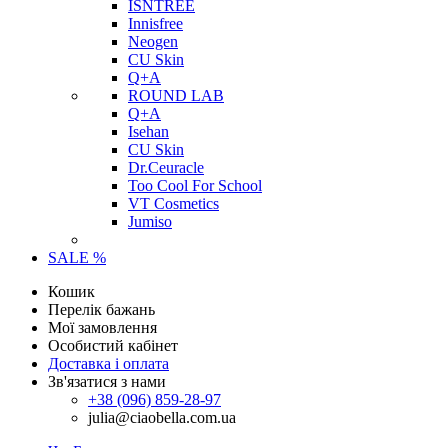
ISNTREE
Innisfree
Neogen
CU Skin
Q+A
ROUND LAB
Q+A
Isehan
CU Skin
Dr.Ceuracle
Too Cool For School
VT Cosmetics
Jumiso
SALE %
Кошик
Перелік бажань
Мої замовлення
Особистий кабінет
Доставка і оплата
Зв'язатися з нами
+38 (096) 859-28-97
julia@ciaobella.com.ua