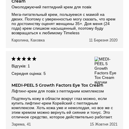
Cream
Омолоджуючий пептидний крем для повік
Мега-питательный крем, пользуемся с мамой на
двоих. Поэтому с уверенностью могу сказать, что крем
по достоинству оценят женщины 35+. Доя меня (24
года) крем слишком насыщенный, поэтому буду
возвращаться к любимому Timeless
Каролина, Каховка
11 Березня 2020
Відгуків: 1
Середня оцінка: 5
MEDI-PEEL 5 Growth Factors Eye Tox Cream
Ліфтинг-крем для повік з пептидним комплексом
Подтянуть кожу в области вокруг глаз можно, если
купить лифтинг-крем Корейский с пептидным
комплексом. Хоть кожа уже и немолодая, но все же с
этим кремом можно вернуть ей сияние и тонус. Это
отличное средство, которое действительно работает.
Зарема, 41
15 Жовтня 2021