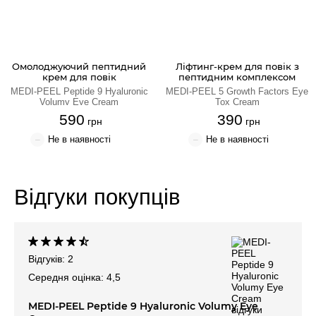
Крем для обличчя
Крем-гель
Омолоджуючий пептидний
Ліфтинг-крем для повік з
крем для повік
пептидним комплексом
Емульсія
MEDI-PEEL Peptide 9 Hyaluronic
MEDI-PEEL 5 Growth Factors Eye
Volumy Eye Cream
Tox Cream
590
390
Лосьйон для обличчя
Олія для обличчя
Відгуки покупців
Сонцезахисний крем
Набори косметики
Відгуків: 2
Середня оцінка: 4,5
MEDI-PEEL Peptide 9 Hyaluronic Volumy Eye