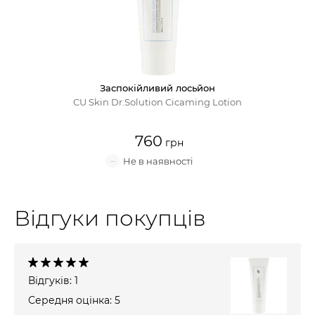
Крем для обличчя
Крем-гель
Заспокійливий лосьйон
Емульсія
CU Skin Dr.Solution Cicaming Lotion
Лосьйон для обличчя
760
Олія для обличчя
Сонцезахисний крем
Відгуки покупців
Набори косметики
Відгуків: 1
Середня оцінка: 5