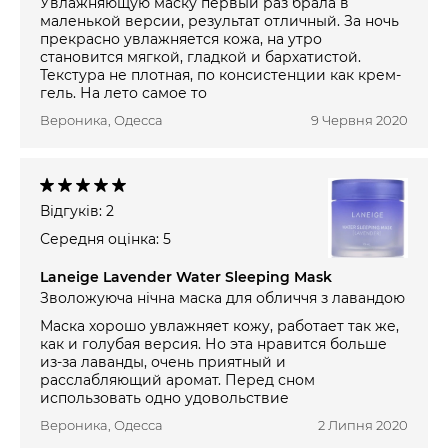
Увлажняющую маску первый раз брала в
маленькой версии, результат отличный. За ночь
прекрасно увлажняется кожа, на утро
становится мягкой, гладкой и бархатистой.
Текстура не плотная, по консистенции как крем-
гель. На лето самое то
Вероника, Одесса
9 Червня 2020
Відгуків: 2
Середня оцінка: 5
Laneige Lavender Water Sleeping Mask
Зволожуюча нічна маска для обличчя з лавандою
Маска хорошо увлажняет кожу, работает так же,
как и голубая версия. Но эта нравится больше
из-за лаванды, очень приятный и
расслабляющий аромат. Перед сном
использовать одно удовольствие
Вероника, Одесса
2 Липня 2020