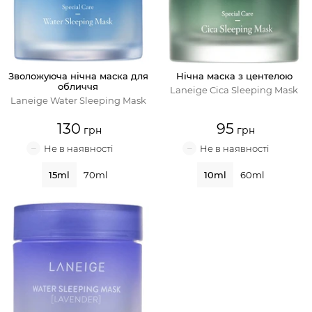
Крем для обличчя
Крем-гель
Зволожуюча нічна маска для
Нічна маска з центелою
обличчя
Емульсія
Laneige Cica Sleeping Mask
Laneige Water Sleeping Mask
Лосьйон для обличчя
130
95
Олія для обличчя
15ml
70ml
10ml
60ml
Сонцезахисний крем
Набори косметики