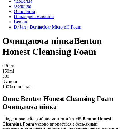
ЧаоБелла
Обличчя
Очищення
Пінка для вмивання
Benton
Dr.Jart+ Dermaclear Micro pH Foam
Очищаюча пінка
Benton
Honest Cleansing Foam
Об`єм:
150ml
380
Купити
100% оригінал:
Опис
Benton Honest Cleansing Foam
Очищаюча пінка
Південнокорейський косметичний засіб
Benton Honest
Cleansing Foam
чудово впорається з будь-якими