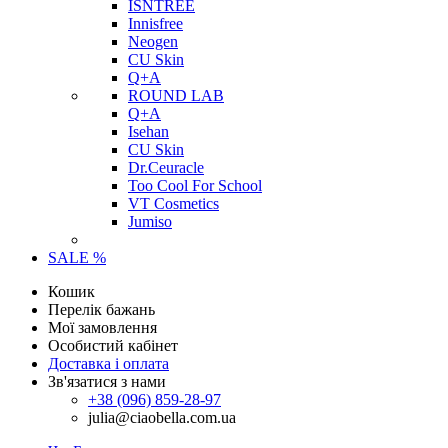
ISNTREE
Innisfree
Neogen
CU Skin
Q+A
ROUND LAB
Q+A
Isehan
CU Skin
Dr.Ceuracle
Too Cool For School
VT Cosmetics
Jumiso
SALE %
Кошик
Перелік бажань
Мої замовлення
Особистий кабінет
Доставка і оплата
Зв'язатися з нами
+38 (096) 859-28-97
julia@ciaobella.com.ua