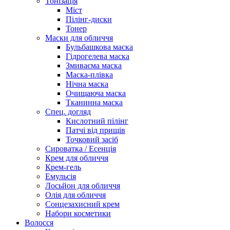
Тонізація
Міст
Пілінг-диски
Тонер
Маски для обличчя
Бульбашкова маска
Гідрогелева маска
Змиваєма маска
Маска-плівка
Нічна маска
Очищаюча маска
Тканинна маска
Спец. догляд
Кислотний пілінг
Патчі від прищів
Точковий засіб
Сироватка / Есенція
Крем для обличчя
Крем-гель
Емульсія
Лосьйон для обличчя
Олія для обличчя
Сонцезахисний крем
Набори косметики
Волосся