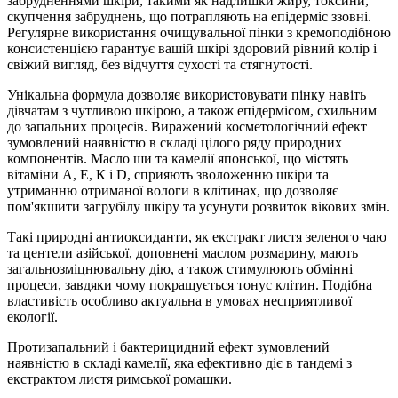
забрудненнями шкіри, такими як надлишки жиру, токсини,
скупчення забруднень, що потрапляють на епідерміс ззовні.
Регулярне використання очищувальної пінки з кремоподібною
консистенцією гарантує вашій шкірі здоровий рівний колір і
свіжий вигляд, без відчуття сухості та стягнутості.
Унікальна формула дозволяє використовувати пінку навіть
дівчатам з чутливою шкірою, а також епідермісом, схильним
до запальних процесів. Виражений косметологічний ефект
зумовлений наявністю в складі цілого ряду природних
компонентів. Масло ши та камелії японської, що містять
вітаміни А, Е, К і D, сприяють зволоженню шкіри та
утриманню отриманої вологи в клітинах, що дозволяє
пом'якшити загрубілу шкіру та усунути розвиток вікових змін.
Такі природні антиоксиданти, як екстракт листя зеленого чаю
та центели азійської, доповнені маслом розмарину, мають
загальнозміцнювальну дію, а також стимулюють обмінні
процеси, завдяки чому покращується тонус клітин. Подібна
властивість особливо актуальна в умовах несприятливої
екології.
Протизапальний і бактерицидний ефект зумовлений
наявністю в складі камелії, яка ефективно діє в тандемі з
екстрактом листя римської ромашки.