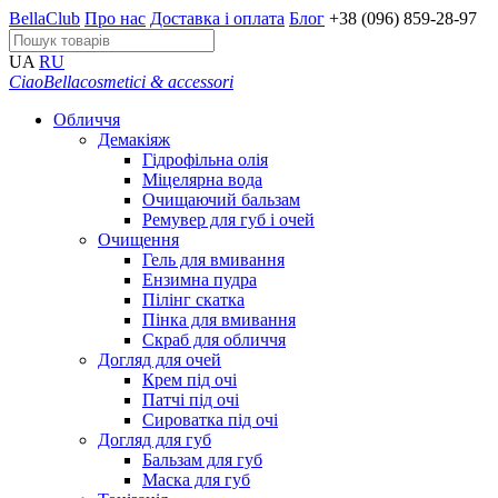
BellaClub
Про нас
Доставка і оплата
Блог
+38 (096) 859-28-97
UA
RU
CiaoBella
cosmetici & accessori
Обличчя
Демакіяж
Гідрофільна олія
Міцелярна вода
Очищаючий бальзам
Ремувер для губ і очей
Очищення
Гель для вмивання
Ензимна пудра
Пілінг скатка
Пінка для вмивання
Скраб для обличчя
Догляд для очей
Крем під очі
Патчі під очі
Сироватка під очі
Догляд для губ
Бальзам для губ
Маска для губ