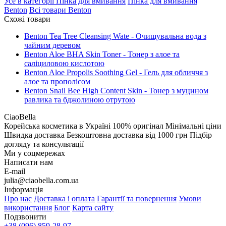
Усе в категорії
Пінка для вмивання
Пінка для вмивання
Benton
Всі товари
Benton
Схожі товари
Benton Tea Tree Cleansing Wate - Очищувальна вода з
чайним деревом
Benton Aloe BHA Skin Toner - Тонер з алое та
саліциловою кислотою
Benton Aloe Propolis Soothing Gel - Гель для обличчя з
алое та прополісом
Benton Snail Bee High Content Skin - Тонер з муцином
равлика та бджолиною отрутою
CiaoBella
Корейська косметика в Україні
100% оригінал
Мінімальні ціни
Швидка доставка
Безкоштовна доставка від 1000 грн
Підбір
догляду та консультації
Ми у соцмережах
Написати нам
E-mail
julia@ciaobella.com.ua
Інформація
Про нас
Доставка і оплата
Гарантії та повернення
Умови
використання
Блог
Карта сайту
Подзвонити
+38 (096) 859-28-97