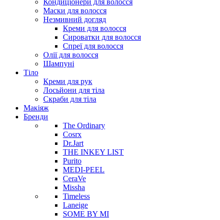
Кондиціонери для волосся
Маски для волосся
Незмивний догляд
Креми для волосся
Сироватки для волосся
Спреї для волосся
Олії для волосся
Шампуні
Тіло
Креми для рук
Лосьйони для тіла
Скраби для тіла
Макіяж
Бренди
The Ordinary
Cosrx
Dr.Jart
THE INKEY LIST
Purito
MEDI-PEEL
CeraVe
Missha
Timeless
Laneige
SOME BY MI