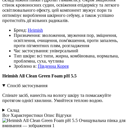
стінок кровоносних судин, освіження епідермісу та легкого
освітлювального ефекту, цей компонент звужує пори та
оптимізує вироблення шкірного себуму, а також успішно
протистоїть дії вільних радикалів.
Бренд:
Heimish
Призначення:
зволоження, звуження пор, зміцнення,
освітлення, очищення, пом'якшення, проти запалень,
проти пігментних плям, розгладження
Час застосування:
універсальний
Тип шкіри:
всі типи, жирна, комбінована, нормальна,
проблемна, суха, чутлива
Зроблено в:
Південна Корея
Heimish All Clean Green Foam pH 5.5
Спосіб застосування
Спіньте засіб, нанесіть на вологу шкіру та помасажуйте
протягом однієї хвилини. Умийтеся теплою водою.
Склад
Все
Характеристики
Опис
Відгуки