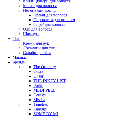
Кондиціонери для волосся
Маски для волосся
Незмивний догляд
Креми для волосся
Сироватки для волосся
Спреї для волосся
Олії для волосся
Шампуні
Тіло
Креми для рук
Лосьйони для тіла
Скраби для тіла
Макіяж
Бренди
The Ordinary
Cosrx
Dr.Jart
THE INKEY LIST
Purito
MEDI-PEEL
CeraVe
Missha
Timeless
Laneige
SOME BY MI