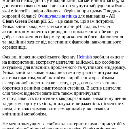
Виникла необхідність у використанні косметичного засобу, за
допомогою якого можна делікатно усунути забруднення будь-
якої етіології з шкіри обличчя, зберігши при цьому її водно-
жировий баланс?
Очищувальна пінка
для вмивання -
All
Clean Green Foam pH 5.5
– це саме те, що вам потрібно.
Унікальний склад має злегка кислий рН, тоді як безліч
активних компонентів природного походження забезпечує
добре зволоження епідермісу, прискорення його відновлення
та надійний захист від негативних факторів навколишнього
середовища.
Фахівці південнокорейського бренду
Heimish
зробили акцент
на використанні екстракту центелли азійської, що особливо
актуально для власниць проблемного та чутливого епідермісу.
Унікальний за своїми можливостями нутрієнт є потужним
антиоксидантом, який активізує вироблення організмом
гіалуронової кислоти та колагену, що дозволяє ефективно
боротися з ранніми симптомами старіння. В актив центелли
слід також віднести здатність також пригнічувати
життєдіяльність патогенних мікроорганізмів, знімати лущення
та дискомфортну сухість, знижувати вираженість пігментних
плям, а також стимулювати гемодинаміку, включаючи
клітинний метаболізм.
Не менш значущим за своїми характеристиками є присутній у
складі ніжної пінки гідролат гамамелісу. Окрім зміцнення