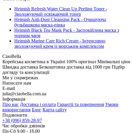
Heimish Refresh Water Clean Up Peeling Toner -
Зволожуючий освіжаючий тонер
Heimish Anti-Dust Cleansing Pack - Очищуюча
бульбашкова маска-пінка
Heimish Black Tea Mask Pack - Заспокійлива маска з
чорним чаєм
Heimish Marine Care Rich Cream - Інтенсивно
зволожуючий крем із морським комплексом
CiaoBella
Корейська косметика в Україні
100% оригінал
Мінімальні ціни
Швидка доставка
Безкоштовна доставка від 1000 грн
Підбір
догляду та консультації
Ми у соцмережах
Написати нам
E-mail
julia@ciaobella.com.ua
Інформація
Про нас
Доставка і оплата
Гарантії та повернення
Умови
використання
Блог
Карта сайту
Подзвонити
+38 (096) 859-28-97
Час обробки дзвінків
Пн-Сб 9.00 - 18.00