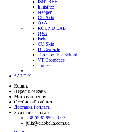
ISNTREE
Innisfree
Neogen
CU Skin
Q+A
ROUND LAB
Q+A
Isehan
CU Skin
Dr.Ceuracle
Too Cool For School
VT Cosmetics
Jumiso
SALE %
Кошик
Перелік бажань
Мої замовлення
Особистий кабінет
Доставка і оплата
Зв'язатися з нами
+38 (096) 859-28-97
julia@ciaobella.com.ua