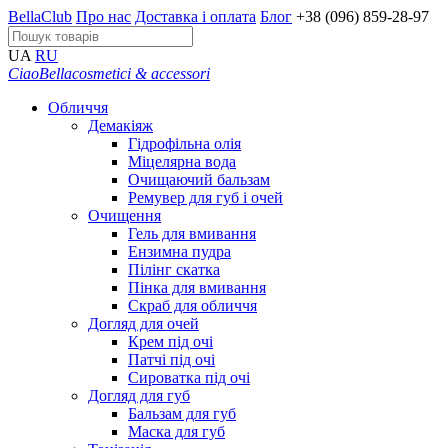
BellaClub
Про нас
Доставка і оплата
Блог
+38 (096) 859-28-97
UA
RU
CiaoBella
cosmetici & accessori
Обличчя
Демакіяж
Гідрофільна олія
Міцелярна вода
Очищаючий бальзам
Ремувер для губ і очей
Очищення
Гель для вмивання
Ензимна пудра
Пілінг скатка
Пінка для вмивання
Скраб для обличчя
Догляд для очей
Крем під очі
Патчі під очі
Сироватка під очі
Догляд для губ
Бальзам для губ
Маска для губ