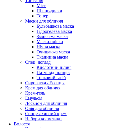
Тонізація
Міст
Пілінг-диски
Тонер
Маски для обличчя
Бульбашкова маска
Гідрогелева маска
Змиваєма маска
Маска-плівка
Нічна маска
Очищаюча маска
Тканинна маска
Спец. догляд
Кислотний пілінг
Патчі від прищів
Точковий засіб
Сироватка / Есенція
Крем для обличчя
Крем-гель
Емульсія
Лосьйон для обличчя
Олія для обличчя
Сонцезахисний крем
Набори косметики
Волосся