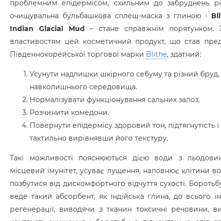
проблемним епідермісом, схильним до забруднень різн
очищувальна бульбашкова сплеш-маска з глиною -
Bl
Indian Glacial Mud
– стане справжнім порятунком. З
властивостям цей косметичний продукт, що став пред
Південнокорейської торгової марки
Blithe
, здатний:
Усунути надлишки шкірного себуму та різний бруд,
навколишнього середовища.
Нормалізувати функціонування сальних залоз.
Розчинити комедони.
Повернути епідермісу здоровий тон, підтягнутість і 
тактильно вирівнявши його текстуру.
Такі можливості пояснюються дією води з льодовик
місцевий імунітет, усуває лущення, наповнює клітини в
позбутися від дискомфортного відчуття сухості. Бороть
веде такий абсорбент, як індійська глина, до всього
регенерації, виводячи з тканин токсичні речовини, 