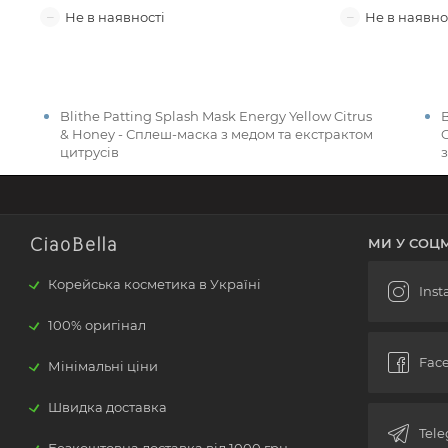
Blithe Patting Splash Mask Energy Yellow Citrus
B
& Honey - Сплеш-маска з медом та екстрактом
цитрусів
CiaoBella
МИ У СОЦ
Корейська косметика в Україні
100% оригінал
Мінімальні ціни
Швидка доставка