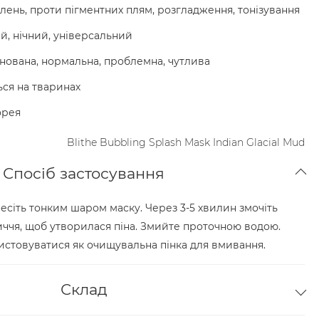
лень, проти пігментних плям, розгладження, тонізування
, нічний, універсальний
нована, нормальна, проблемна, чутлива
ься на тваринах
орея
Blithe Bubbling Splash Mask Indian Glacial Mud
Спосіб застосування
несіть тонким шаром маску. Через 3-5 хвилин змочіть
иччя, щоб утворилася піна. Змийте проточною водою.
истовуватися як очищувальна пінка для вмивання.
Склад