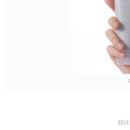
О
Bli