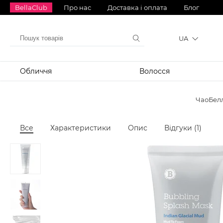
BellaClub
Про нас
Доставка і оплата
Блог
UA
Обличчя
Волосся
ЧаоБел
Все
Характеристики
Опис
Відгуки