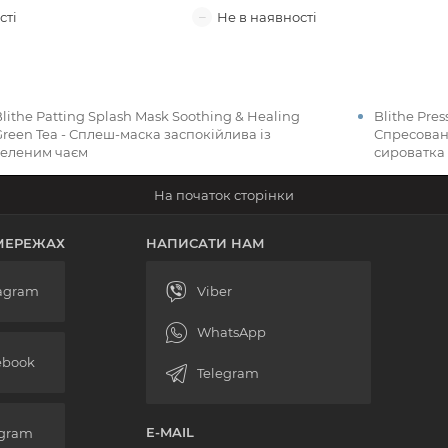
lithe Patting Splash Mask Soothing & Healing
Blithe Pres
Green Tea - Сплеш-маска заспокійлива із
Спресован
зеленим чаєм
сироватка
МЕРЕЖАХ
НАПИСАТИ НАМ
E-MAIL