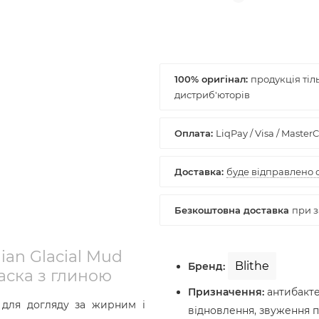
100% оригінал:
ian Glacial Mud
Blithe
Бренд:
ска з глиною
Призначення:
антибактер
 для догляду за жирним і
відновлення, звуження п