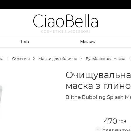
CiaoBella
COSMETICI & ACCESSORI
Тіло
Макіяж
ла
Обличчя
Маски для обличчя
Бульбашкова маска
Очищувальна
маска з глин
Blithe Bubbling Splash Ma
470