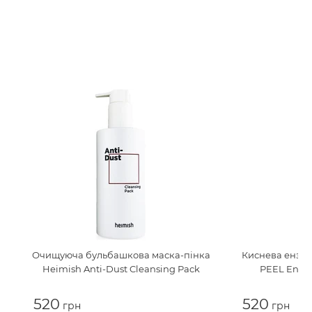
Очищуюча бульбашкова маска-пінка
Киснева ензим
Heimish Anti-Dust Cleansing Pack
PEEL Enzy
520
520