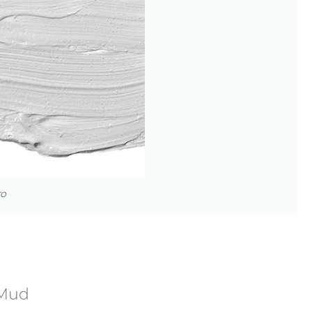
то
 Mud