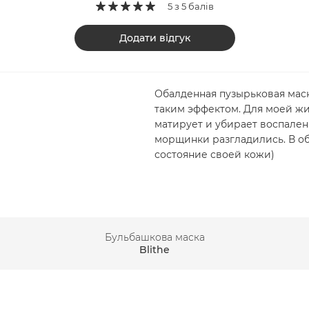
5 з 5 балів
Додати відгук
Обалденная пузырьковая маск
таким эффектом. Для моей жи
матирует и убирает воспален
морщинки разгладились. В об
состояние своей кожи)
Бульбашкова маска
Blithe