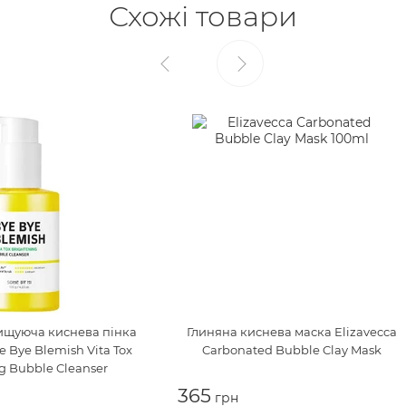
Схожі товари
ищуюча киснева пінка
Глиняна киснева маска
Elizavecca
 Bye Blemish Vita Tox
Carbonated Bubble Clay Mask
g Bubble Cleanser
365