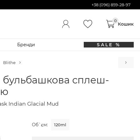
+38 (096) 859-28-97
Бренди
SALE %
SO
Blithe
 бульбашкова сплеш-
ою
sk Indian Glacial Mud
Об`єм:
120ml