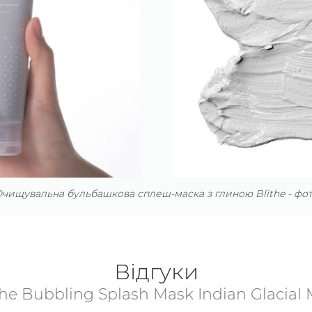
чищувальна бульбашкова сплеш-маска з глиною Blithe - фо
Відгуки
the Bubbling Splash Mask Indian Glacial