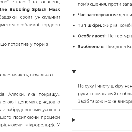
ої етіології та запалень,
пом'якшення, проти запа
ithe Bubbling Splash Mask
Час застосування:
денний
авдяки своїм унікальним
метом особливої гордості
Тип шкіри:
жирна, комбі
Особливості:
Не тестуєт
 що потрапив у пори з
Зроблено в:
Південна К
еластичність, візуально і
На суху і чисту шкіру на
руки і помасажуйте обл
ів Аляски, яка покращує
Засіб також може викор
ологою і допомагає надовго
бу з забрудненнями успішно
 іншого посилюючи процеси
вирівнюючи мікрорельєф. У