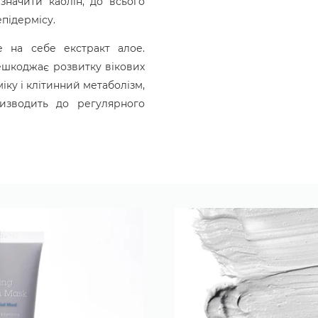
значити каолін, до всього
підермісу.
 на себе екстракт алое.
ешкоджає розвитку вікових
іку і клітинний метаболізм,
изводить до регулярного