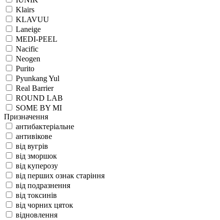
Klairs
KLAVUU
Laneige
MEDI-PEEL
Nacific
Neogen
Purito
Pyunkang Yul
Real Barrier
ROUND LAB
SOME BY MI
Призначення
антибактеріальне
антивікове
від вугрів
від зморшок
від куперозу
від перших ознак старіння
від подразнення
від токсинів
від чорних цяток
відновлення