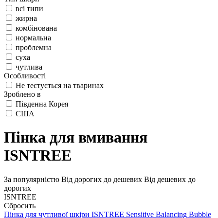
всі типи
жирна
комбінована
нормальна
проблемна
суха
чутлива
Особливості
Не тестується на тваринах
Зроблено в
Південна Корея
США
Пінка для вмивання
ISNTREE
За популярністю
Від дорогих до дешевих
Від дешевих до
дорогих
ISNTREE
Сбросить
Пінка для чутливої шкіри
ISNTREE Sensitive Balancing Bubble