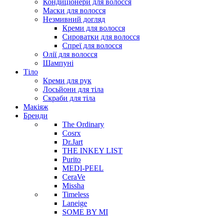
Кондиціонери для волосся
Маски для волосся
Незмивний догляд
Креми для волосся
Сироватки для волосся
Спреї для волосся
Олії для волосся
Шампуні
Тіло
Креми для рук
Лосьйони для тіла
Скраби для тіла
Макіяж
Бренди
The Ordinary
Cosrx
Dr.Jart
THE INKEY LIST
Purito
MEDI-PEEL
CeraVe
Missha
Timeless
Laneige
SOME BY MI