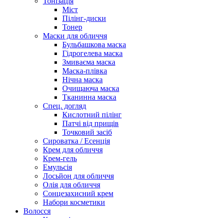
Тонізація
Міст
Пілінг-диски
Тонер
Маски для обличчя
Бульбашкова маска
Гідрогелева маска
Змиваєма маска
Маска-плівка
Нічна маска
Очищаюча маска
Тканинна маска
Спец. догляд
Кислотний пілінг
Патчі від прищів
Точковий засіб
Сироватка / Есенція
Крем для обличчя
Крем-гель
Емульсія
Лосьйон для обличчя
Олія для обличчя
Сонцезахисний крем
Набори косметики
Волосся