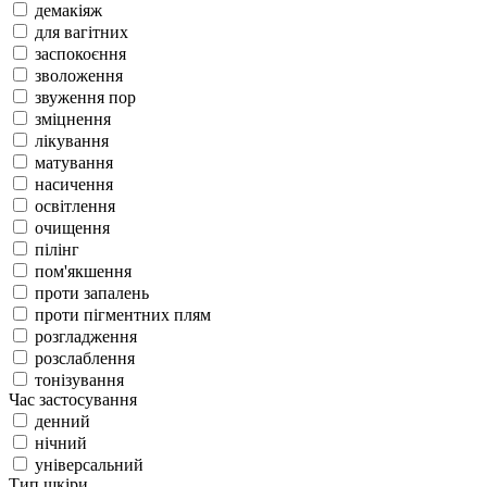
демакіяж
для вагітних
заспокоєння
зволоження
звуження пор
зміцнення
лікування
матування
насичення
освітлення
очищення
пілінг
пом'якшення
проти запалень
проти пігментних плям
розгладження
розслаблення
тонізування
Час застосування
денний
нічний
універсальний
Тип шкіри