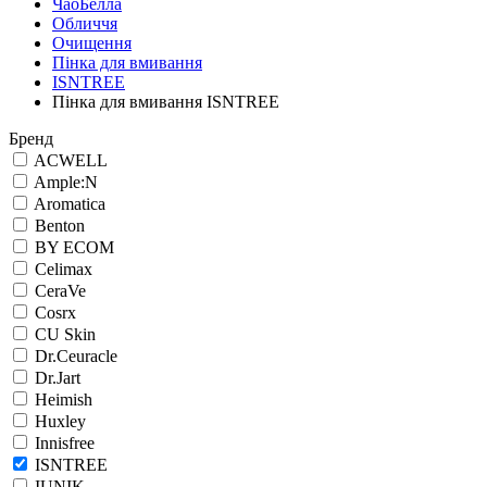
ЧаоБелла
Обличчя
Очищення
Пінка для вмивання
ISNTREE
Пінка для вмивання ISNTREE
Бренд
ACWELL
Ample:N
Aromatica
Benton
BY ECOM
Celimax
CeraVe
Cosrx
CU Skin
Dr.Ceuracle
Dr.Jart
Heimish
Huxley
Innisfree
ISNTREE
IUNIK