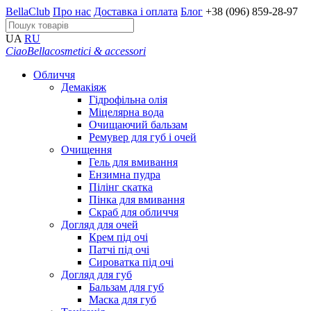
BellaClub
Про нас
Доставка і оплата
Блог
+38 (096) 859-28-97
UA
RU
CiaoBella
cosmetici & accessori
Обличчя
Демакіяж
Гідрофільна олія
Міцелярна вода
Очищаючий бальзам
Ремувер для губ і очей
Очищення
Гель для вмивання
Ензимна пудра
Пілінг скатка
Пінка для вмивання
Скраб для обличчя
Догляд для очей
Крем під очі
Патчі під очі
Сироватка під очі
Догляд для губ
Бальзам для губ
Маска для губ