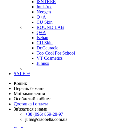
ISNTREE
Innisfree
Neogen
Q+A
CU Skin
ROUND LAB
Q+A
Isehan
CU Skin
Dr.Ceuracle
Too Cool For School
VT Cosmetics
Jumiso
SALE %
Кошик
Перелік бажань
Мої замовлення
Особистий кабінет
Доставка і оплата
Зв'язатися з нами
+38 (096) 859-28-97
julia@ciaobella.com.ua