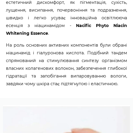
естетичний дискомфорт, як пігментація, сухість,
лущення, висипання, почервоніння та подразнення,
швидко і легко усуває інноваційна освітлююча
есенція з ніацинамідом -
Nacific Phyto Niacin
Whitening Essence
.
На роль основних активних компонентів були обрані
ніацинамід і гіалуронова кислота. Подібний тандем
спрямований на стимулювання синтезу організмом
власних колагенових волокон, забезпечення глибокої
гідратації та запобігання випаровуванню вологи,
завдяки чому шкіра стає підтягнутою і еластичною.
Боротьбу із запальними процесами успішно веде
екстракт бамбука, що чинить пом'якшувальний і
заспокійливий ефект, пригнічує активність
хвороботворних мікроорганізмів і перешкоджає появі
прищів, чорних цяток, комедонів.