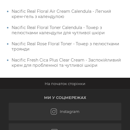
Nacific Real Floral Air Cream Calendula - Легкий
крем-гель з календулою
Nacific Real Floral Toner Calendula - Тонер з
пелюстками календули для чутливої шкіри
Nacific Real Rose Floral Toner - Тонер з пелюстками
троянди
Nacific Fresh Cica Plus Clear Cream - Заспокійливий
крем для проблемної та чутливої шкіри
МИ У СОЦМЕРЕЖАХ