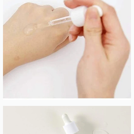
За усунення набряків і освітлення пігментації
відповідальна аскорбінова кислота, що має
виражений імуномодулюючий потенціал. Проблеми
жирного блиску і розширених пор успішно вирішує
тріо екстрактів з кореня тирличу, деревію, а також
арніки. Надовго забути про дискомфортне відчуття
сухості та відчуття стягнутості допомагають екстракти
едельвейса і лотоса, які підсилюють бар'єрні функції
шкіри, завдяки чому вона стає менш уразливою до дії
багатьох стресових факторів.
Присутність екстракту полину, що рясніє
антиоксидантами, зводить до мінімуму руйнівний
вплив з боку вільних радикалів, а також сприяє
нормалізації функціонування сальних залоз, звуженню
пор, усуненню жирного блиску.