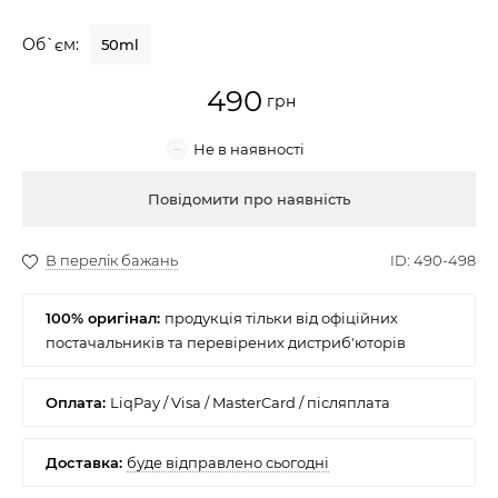
Крем для обличчя
Об`єм:
50ml
Крем-гель
490
Емульсія
Лосьйон для обличчя
Купити
Олія для обличчя
Сонцезахисний крем
100% оригінал:
Набори косметики