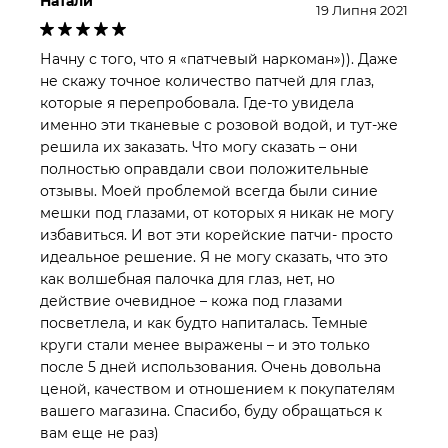
Натали
19 Липня 2021
зменшенню виразності мімічних зморшок.
Тандем пантенолу і ціанокобаламіну суттєво
Начну с того, что я «патчевый наркоман»)). Даже
прискорює процеси регенерації епідермісу, а також
не скажу точное количество патчей для глаз,
которые я перепробовала. Где-то увидела
акцентовано впливає на усунення гіперемії та
именно эти тканевые с розовой водой, и тут-же
симптомів подразнення. В результаті шкіра
решила их заказать. Что могу сказать – они
заряджається енергією, отримує глибоке зволоження,
полностью оправдали свои положительные
пори звужуються і нормалізується вироблення
отзывы. Моей проблемой всегда были синие
шкірного себуму.
мешки под глазами, от которых я никак не могу
избавиться. И вот эти корейские патчи- просто
идеальное решение. Я не могу сказать, что это
как волшебная палочка для глаз, нет, но
действие очевидное – кожа под глазами
посветлела, и как будто напиталась. Темные
круги стали менее выражены – и это только
после 5 дней использования. Очень довольна
ценой, качеством и отношением к покупателям
вашего магазина. Спасибо, буду обращаться к
вам еще не раз)