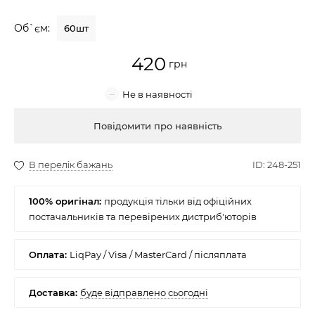
Крем для обличчя
Об`єм:
60шт
Крем-гель
420
Емульсія
Лосьйон для обличчя
Купити
Олія для обличчя
Сонцезахисний крем
100% оригінал:
Набори косметики