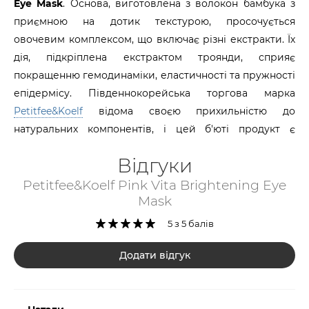
Eye Mask
. Основа, виготовлена з волокон бамбука з
приємною на дотик текстурою, просочується
овочевим комплексом, що включає різні екстракти. Їх
дія, підкріплена екстрактом троянди, сприяє
покращенню гемодинаміки, еластичності та пружності
епідермісу. Південнокорейська торгова марка
Petitfee&Koelf
відома своєю прихильністю до
натуральних компонентів, і цей б'юті продукт є
красномовним тому підтвердженням.
Відгуки
За оновлення епідермального матриксу відповідає
Petitfee&Koelf Pink Vita Brightening Eye
екстракт обліпихи, який вирівнює колір обличчя та
Mask
повертає шкірі природну красу і свіжість. Надійно
5 з 5 балів
захистити тканини від негативного впливу
навколишнього середовища, а також не допустити
Додати відгук
випаровування вологи покликаний ніацинамід. До
речі, вітамін В3 бере участь у стимуляції вироблення
організмом колагенових волокон, що сприяє