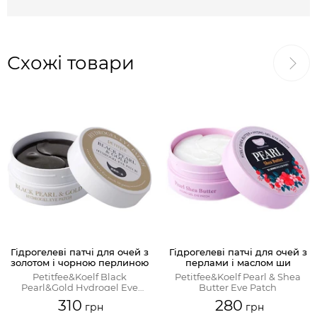
Схожі товари
Гідрогелеві патчі для очей з
Гідрогелеві патчі для очей з
золотом і чорною перлиною
перлами і маслом ши
Petitfee&Koelf Black
Petitfee&Koelf Pearl & Shea
Pearl&Gold Hydrogel Eye
Butter Eye Patch
Patch
310
280