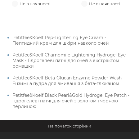
Petitfee&Koelf Pep-Tightening Eye Cream -
Пептидний крем для шкіри навколо очей
Petitfee&Koelf Chamomile Lightening Hydrogel Eye
Mask - Гідрогелеві патчі для очей з екстрактом
ромашки
Petitfee&Koelf Beta-Glucan Enzyme Powder Wash -
Ензимна пудра для вмивання з бета-глюканом
Petitfee&Koelf Black Pearl&Gold Hydrogel Eye Patch -
Гідрогелеві патчі для очей з золотом і чорною
перлиною