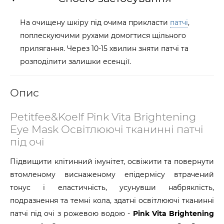
На очищену шкіру під очима прикласти
патчі
,
поплескуючими рухами домогтися щільного
прилягання. Через 10-15 хвилин зняти патчі та
розподілити залишки есенції.
Опис
Petitfee&Koelf Pink Vita Brightening
Eye Mask Освітлюючі тканинні патчі
під очі
Підвищити клітинний імунітет, освіжити та повернути
втомленому виснаженому епідермісу втрачений
тонус і еластичність, усунувши набряклість,
подразнення та темні кола, здатні освітлюючі тканинні
патчі під очі з рожевою водою -
Pink Vita Brightening