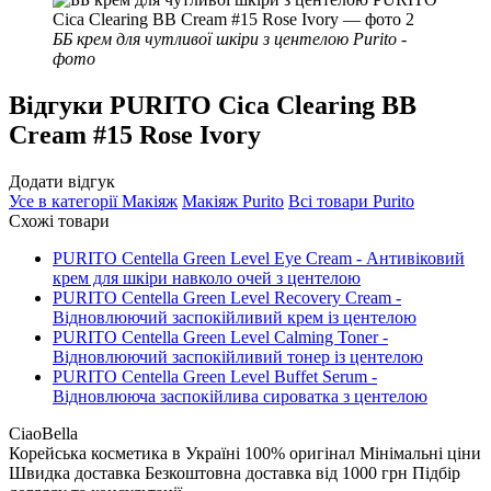
ББ крем для чутливої шкіри з центелою Purito -
фото
Відгуки
PURITO Cica Clearing BB
Cream #15 Rose Ivory
Додати відгук
Усе в категорії
Макіяж
Макіяж
Purito
Всі товари
Purito
Схожі товари
PURITO Centella Green Level Eye Cream - Антивіковий
крем для шкіри навколо очей з центелою
PURITO Centella Green Level Recovery Cream -
Відновлюючий заспокійливий крем із центелою
PURITO Centella Green Level Calming Toner -
Відновлюючий заспокійливий тонер із центелою
PURITO Centella Green Level Buffet Serum -
Відновлююча заспокійлива сироватка з центелою
CiaoBella
Корейська косметика в Україні
100% оригінал
Мінімальні ціни
Швидка доставка
Безкоштовна доставка від 1000 грн
Підбір