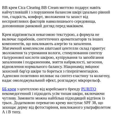
BB крем Cica Clearing BB Cream миттєво подарує навіть
найчутливішій і з порушеним балансом шкірі ідеально рівний
тон, гладкість, комфорт, зволоження та захист від
несприятливих факторів навколишнього середовища,
доповнивши ранковий догляд перед макіяжем.
Крем відрізняється невагомою текстурою, а формула не
включає парабенів, синтетичних ароматизаторів та інших
компонентів, що викликають алергію та запалення.
Збагачений комплексом азіатської центелли склад гарантує
зволоження та утримання вологи, стимулювання синтезу
гіалуронової кислоти шкірою, купірування та запобігання
запаленням і подразненням, зняття набряклості, загоєння,
відновлення нормального балансу. Ніацинамід зміцнює
захисний бар'єр шкіри та бореться з гіперпігментацією.
Аденозин позитивно впливає на синтез еластину та колагену,
надає омолоджувальний ефект, розгладжує мікрорельєф.
ББ крем
з центеллою від корейського бренду
PURITO
некомедогенний і підходить усім типам шкіри, включаючи
чутливу. Замовити можна найбільш підходящий відтінок із
трьох. Додатковою перевагою крему виступає SPF 38, що
захищає дерму від фотостаріння, викликаного ультрафіолетом
А і В типу.