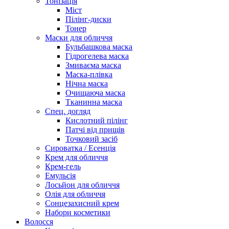
Тонізація
Міст
Пілінг-диски
Тонер
Маски для обличчя
Бульбашкова маска
Гідрогелева маска
Змиваєма маска
Маска-плівка
Нічна маска
Очищаюча маска
Тканинна маска
Спец. догляд
Кислотний пілінг
Патчі від прищів
Точковий засіб
Сироватка / Есенція
Крем для обличчя
Крем-гель
Емульсія
Лосьйон для обличчя
Олія для обличчя
Сонцезахисний крем
Набори косметики
Волосся