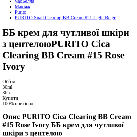
ЧаоБелла
Макіяж
Purito
PURITO Snail Clearing BB Cream #21 Light Beige
ББ крем для чутливої шкіри
з центелою
PURITO Cica
Clearing BB Cream #15 Rose
Ivory
Об`єм:
30ml
365
Купити
100% оригінал:
Опис
PURITO Cica Clearing BB Cream
#15 Rose Ivory ББ крем для чутливої
шкіри з центелою