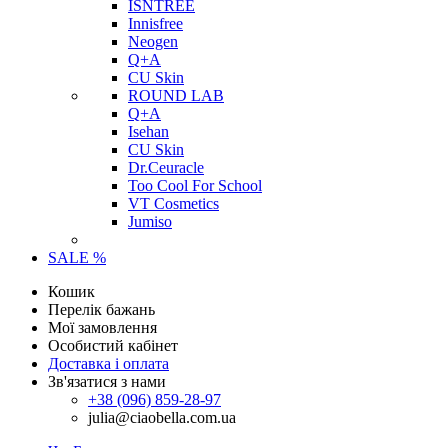
ISNTREE
Innisfree
Neogen
Q+A
CU Skin
ROUND LAB
Q+A
Isehan
CU Skin
Dr.Ceuracle
Too Cool For School
VT Cosmetics
Jumiso
SALE %
Кошик
Перелік бажань
Мої замовлення
Особистий кабінет
Доставка і оплата
Зв'язатися з нами
+38 (096) 859-28-97
julia@ciaobella.com.ua