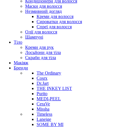
Кондиціонери для волосся
Маски для волосся
Незмивний догляд
Креми для волосся
Сироватки для волосся
Спреї для волосся
Олії для волосся
Шампуні
Тіло
Креми для рук
Лосьйони для тіла
Скраби для тіла
Макіяж
Бренди
The Ordinary
Cosrx
Dr.Jart
THE INKEY LIST
Purito
MEDI-PEEL
CeraVe
Missha
Timeless
Laneige
SOME BY MI