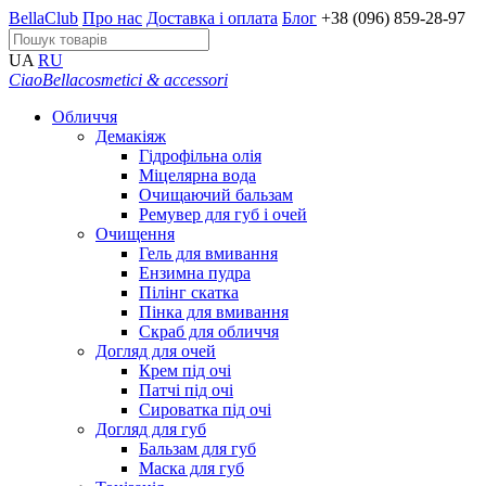
BellaClub
Про нас
Доставка і оплата
Блог
+38 (096) 859-28-97
UA
RU
CiaoBella
cosmetici & accessori
Обличчя
Демакіяж
Гідрофільна олія
Міцелярна вода
Очищаючий бальзам
Ремувер для губ і очей
Очищення
Гель для вмивання
Ензимна пудра
Пілінг скатка
Пінка для вмивання
Скраб для обличчя
Догляд для очей
Крем під очі
Патчі під очі
Сироватка під очі
Догляд для губ
Бальзам для губ
Маска для губ