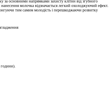
іку за основними напрямками захисту клітин від згубного
я нанесення молочка відзначається легкий охолоджуючий ефект.
лонгуючи тим самим молодість і перешкоджаючи розвитку
озгладження
 години).