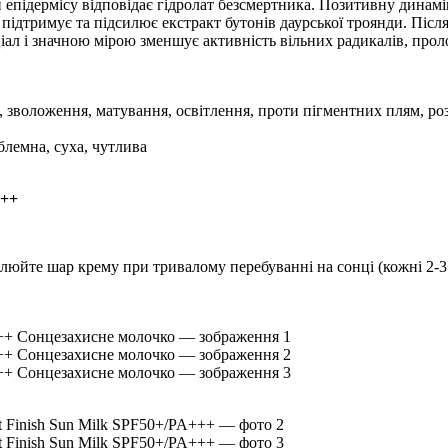
 епідермісу відповідає гідролат безсмертника. Позитивну динам
ідтримує та підсилює екстракт бутонів даурської троянди. Післ
ал і значною мірою зменшує активність вільних радикалів, про
я, зволоження, матування, освітлення, проти пігментних плям, р
блемна, суха, чутлива
+++
влюйте шар крему при тривалому перебуванні на сонці (кожні 2-3