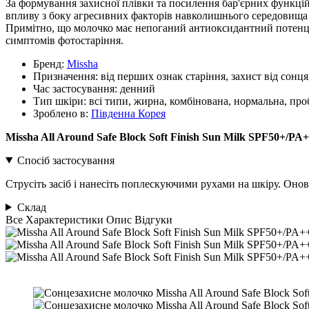
За формування захисної плівки та посилення бар'єрних функцій
впливу з боку агресивних факторів навколишнього середовища п
Примітно, що молочко має непоганий антиоксидантний потенці
симптомів фотостаріння.
Бренд:
Missha
Призначення:
від перших ознак старіння, захист від сонц
Час застосування:
денний
Тип шкіри:
всі типи, жирна, комбінована, нормальна, про
Зроблено в:
Південна Корея
Missha All Around Safe Block Soft Finish Sun Milk SPF50+/PA
Спосіб застосування
Струсіть засіб і нанесіть поплескуючими рухами на шкіру. Оно
Склад
Все
Характеристики
Опис
Відгуки