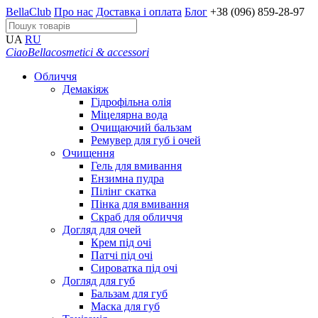
BellaClub
Про нас
Доставка і оплата
Блог
+38 (096) 859-28-97
UA
RU
CiaoBella
cosmetici & accessori
Обличчя
Демакіяж
Гідрофільна олія
Міцелярна вода
Очищаючий бальзам
Ремувер для губ і очей
Очищення
Гель для вмивання
Ензимна пудра
Пілінг скатка
Пінка для вмивання
Скраб для обличчя
Догляд для очей
Крем під очі
Патчі під очі
Сироватка під очі
Догляд для губ
Бальзам для губ
Маска для губ