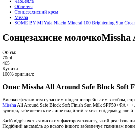
ЧаоБелла
Обличчя
Сонцезахисний крем
Missha
SOME BY MI Yuja Niacin Mineral 100 Brightening Sun Cr
Сонцезахисне молочко
Missha 
Об`єм:
70ml
465
Купити
100% оригінал:
Опис
Missha All Around Safe Block Sof
Високоефективним сучасним південнокорейським засобом, спря
Missha
All Around Safe Block Soft Finish Sun Milk SPF50+/PA++
вулицю, забезпечить не лише надійний захист епідермісу, але й
Засіб відрізняється високим фактором захисту, який реалізован
Подібний ансамбль до всього іншого забезпечує тканинам повн