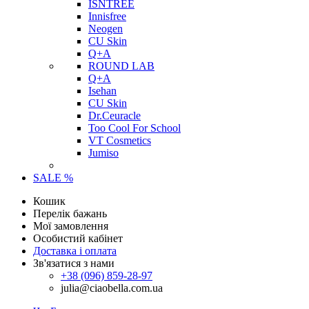
ISNTREE
Innisfree
Neogen
CU Skin
Q+A
ROUND LAB
Q+A
Isehan
CU Skin
Dr.Ceuracle
Too Cool For School
VT Cosmetics
Jumiso
SALE %
Кошик
Перелік бажань
Мої замовлення
Особистий кабінет
Доставка і оплата
Зв'язатися з нами
+38 (096) 859-28-97
julia@ciaobella.com.ua