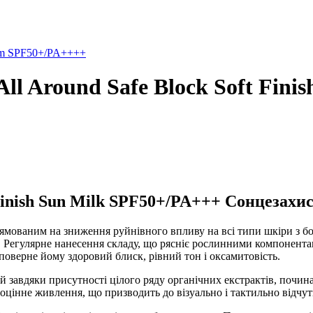
eam SPF50+/PA++++
All Around Safe Block Soft Fin
t Finish Sun Milk SPF50+/PA+++ Сонцезахи
мованим на зниження руйнівного впливу на всі типи шкіри з бо
+. Регулярне нанесення складу, що рясніє рослинними компонента
 поверне йому здоровий блиск, рівний тон і оксамитовість.
ий завдяки присутності цілого ряду органічних екстрактів, почина
оцінне живлення, що призводить до візуально і тактильно відчу