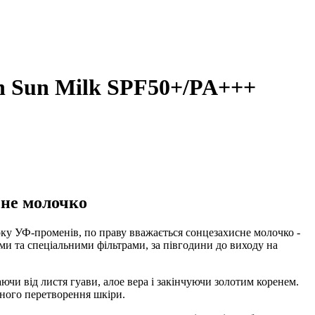
ish Sun Milk SPF50+/PA+++
сне молочко
ку УФ-променів, по праву вважається сонцезахисне молочко -
ми та спеціальними фільтрами, за півгодини до виходу на
ючи від листя гуави, алое вера і закінчуючи золотим коренем.
тного перетворення шкіри.