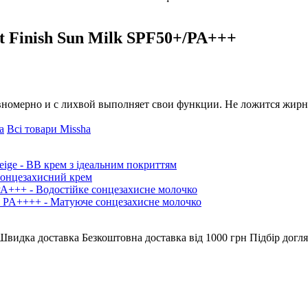
ft Finish Sun Milk SPF50+/PA+++
номерно и с лихвой выполняет свои функции. Не ложится жирно
a
Всі товари
Missha
ige - BB крем з ідеальним покриттям
 Сонцезахисний крем
/PA+++ - Водостійке сонцезахисне молочко
50+ PA++++ - Матуюче сонцезахисне молочко
Швидка доставка
Безкоштовна доставка від 1000 грн
Підбір догля