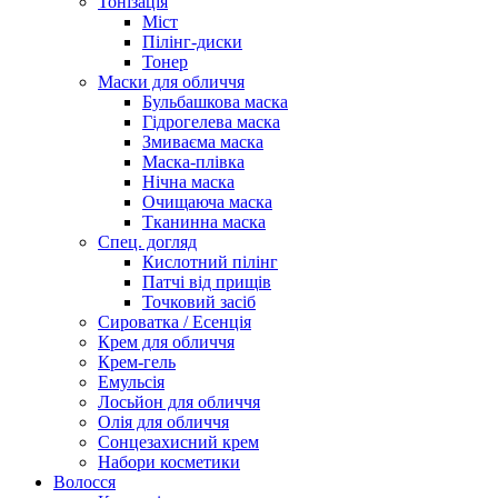
Тонізація
Міст
Пілінг-диски
Тонер
Маски для обличчя
Бульбашкова маска
Гідрогелева маска
Змиваєма маска
Маска-плівка
Нічна маска
Очищаюча маска
Тканинна маска
Спец. догляд
Кислотний пілінг
Патчі від прищів
Точковий засіб
Сироватка / Есенція
Крем для обличчя
Крем-гель
Емульсія
Лосьйон для обличчя
Олія для обличчя
Сонцезахисний крем
Набори косметики
Волосся