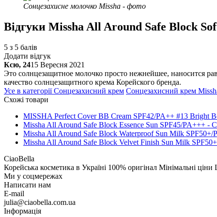
Сонцезахисне молочко Missha - фото
Відгуки
Missha All Around Safe Block So
5 з 5 балів
Додати відгук
Ксю, 24
15 Вересня 2021
Это солнцезащитное молочко просто нежнейшее, наносится рав
качество солнцезащитного крема Корейского бренда.
Усе в категорії
Сонцезахисний крем
Сонцезахисний крем
Missh
Схожі товари
MISSHA Perfect Cover BB Cream SPF42/PA++ #13 Bright Be
Missha All Around Safe Block Essence Sun SPF45/PA+++ -
Missha All Around Safe Block Waterproof Sun Milk SPF50+
Missha All Around Safe Block Velvet Finish Sun Milk SPF
CiaoBella
Корейська косметика в Україні
100% оригінал
Мінімальні ціни
Ми у соцмережах
Написати нам
E-mail
julia@ciaobella.com.ua
Інформація