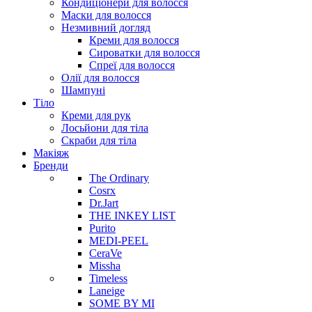
Кондиціонери для волосся
Маски для волосся
Незмивний догляд
Креми для волосся
Сироватки для волосся
Спреї для волосся
Олії для волосся
Шампуні
Тіло
Креми для рук
Лосьйони для тіла
Скраби для тіла
Макіяж
Бренди
The Ordinary
Cosrx
Dr.Jart
THE INKEY LIST
Purito
MEDI-PEEL
CeraVe
Missha
Timeless
Laneige
SOME BY MI