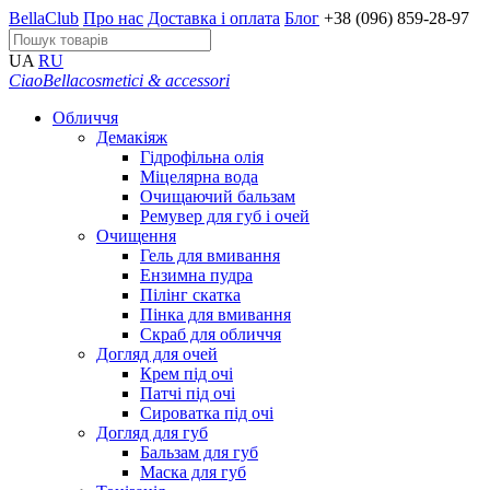
BellaClub
Про нас
Доставка і оплата
Блог
+38 (096) 859-28-97
UA
RU
CiaoBella
cosmetici & accessori
Обличчя
Демакіяж
Гідрофільна олія
Міцелярна вода
Очищаючий бальзам
Ремувер для губ і очей
Очищення
Гель для вмивання
Ензимна пудра
Пілінг скатка
Пінка для вмивання
Скраб для обличчя
Догляд для очей
Крем під очі
Патчі під очі
Сироватка під очі
Догляд для губ
Бальзам для губ
Маска для губ