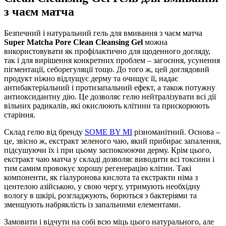
з чаєм матча
Безпечний і натуральний гель для вмивання з чаєм матча
Super Matcha Pore Clean Cleansing Gel
можна
використовувати як профілактично для щоденного догляду,
так і для вирішення конкретних проблем – загоєння, усунення
пігментації, себорегуляції тощо. До того ж, цей доглядовий
продукт ніжно відлущує дерму та очищує її, надає
антибактеріальний і протизапальний ефект, а також потужну
антиоксидантну дію. Це дозволяє гелю нейтралізувати всі дії
вільних радикалів, які окислюють клітини та прискорюють
старіння.
Склад гелю від бренду
SOME BY MI
різноманітний. Основа –
це, звісно ж, екстракт зеленого чаю, який прибирає запалення,
підсушуючи їх і при цьому заспокоюючи дерму. Крім цього,
екстракт чаю матча у складі дозволяє виводити всі токсини і
тим самим провокує хорошу регенерацію клітин. Такі
компоненти, як гіалуронова кислота та екстракти німа з
центелою азійською, у свою чергу, утримують необхідну
вологу в шкірі, розгладжують, борються з бактеріями та
зменшують набряклість із запальними елементами.
Замовити і відчути на собі всю міць цього натурального, але