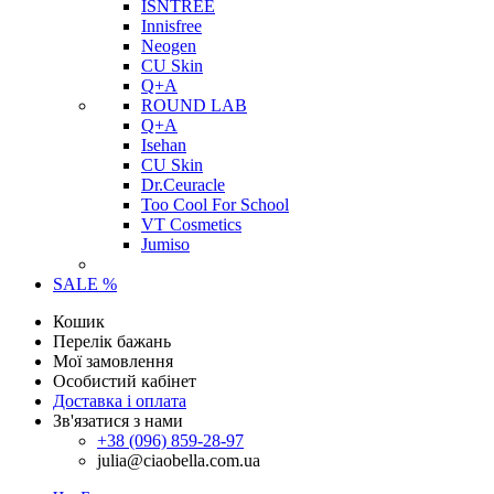
ISNTREE
Innisfree
Neogen
CU Skin
Q+A
ROUND LAB
Q+A
Isehan
CU Skin
Dr.Ceuracle
Too Cool For School
VT Cosmetics
Jumiso
SALE %
Кошик
Перелік бажань
Мої замовлення
Особистий кабінет
Доставка і оплата
Зв'язатися з нами
+38 (096) 859-28-97
julia@ciaobella.com.ua