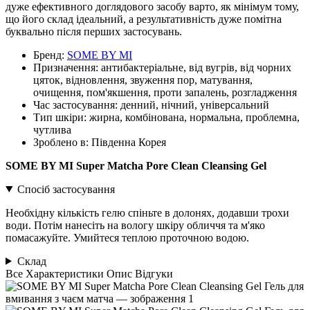
дуже ефективного доглядового засобу варто, як мінімум тому,
що його склад ідеальний, а результативність дуже помітна
буквально після перших застосувань.
Бренд:
SOME BY MI
Призначення:
антибактеріальне, від вугрів, від чорних
цяток, відновлення, звуження пор, матування,
очищення, пом'якшення, проти запалень, розгладження
Час застосування:
денний, нічний, універсальний
Тип шкіри:
жирна, комбінована, нормальна, проблемна,
чутлива
Зроблено в:
Південна Корея
SOME BY MI Super Matcha Pore Clean Cleansing Gel
Спосіб застосування
Необхідну кількість гелю спіньте в долонях, додавши трохи
води. Потім нанесіть на вологу шкіру обличчя та м'яко
помасажуйте. Умийтеся теплою проточною водою.
Склад
Все
Характеристики
Опис
Відгуки