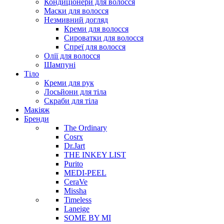
Кондиціонери для волосся
Маски для волосся
Незмивний догляд
Креми для волосся
Сироватки для волосся
Спреї для волосся
Олії для волосся
Шампуні
Тіло
Креми для рук
Лосьйони для тіла
Скраби для тіла
Макіяж
Бренди
The Ordinary
Cosrx
Dr.Jart
THE INKEY LIST
Purito
MEDI-PEEL
CeraVe
Missha
Timeless
Laneige
SOME BY MI