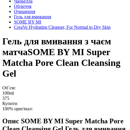
ЧаоБелла
Обличчя
Очищення
Гель для вмивання
SOME BY MI
CeraVe Hydrating Cleanser, For Normal to Dry Skin
Гель для вмивання з чаєм
матча
SOME BY MI Super
Matcha Pore Clean Cleansing
Gel
Об`єм:
100ml
375
Купити
100% оригінал:
Опис
SOME BY MI Super Matcha Pore
Clean Cleansing Gel Гель для вмивання