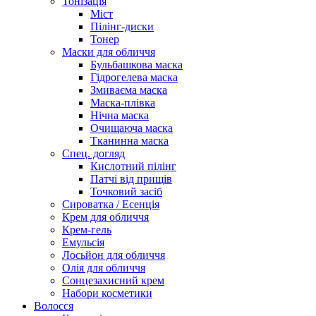
Тонізація
Міст
Пілінг-диски
Тонер
Маски для обличчя
Бульбашкова маска
Гідрогелева маска
Змиваєма маска
Маска-плівка
Нічна маска
Очищаюча маска
Тканинна маска
Спец. догляд
Кислотний пілінг
Патчі від прищів
Точковий засіб
Сироватка / Есенція
Крем для обличчя
Крем-гель
Емульсія
Лосьйон для обличчя
Олія для обличчя
Сонцезахисний крем
Набори косметики
Волосся