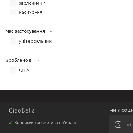
зволоження
насичення
Час застосування
універсальний
Зроблено в
США
CiaoBella
МИ У СОЦ
Корейська косметика в Україні