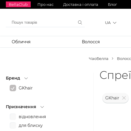
BellaClub
Про нас
Доставка і оплата
Блог
UA
Обличчя
Волосся
ЧаоБелла
Волосс
Спреї
Бренд
GKhair
GKhair
Призначення
відновлення
для блиску