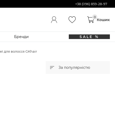
+38 (096) 859-28-97
Бренди
SALE %
еї для волосся GKhair
За популярністю