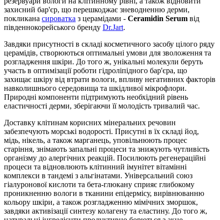
резервуари вологи на клітинному рівні, а також відновити
захисний бар'єр, що перешкоджає зневодненню дерми,
покликана
сироватка
з церамідами -
Ceramidin Serum
від
південнокорейського бренду
Dr.Jart
.
Завдяки присутності в складі косметичного засобу цілого ряду
церамідів, створюються оптимальні умови для зволоження та
розгладження шкіри. До того ж, унікальні молекули беруть
участь в оптимізації роботи гідроліпідного бар'єра, що
захищає шкіру від втрати вологи, впливу негативних факторів
навколишнього середовища та шкідливої мікрофлори.
Природні компоненти підтримують необхідний рівень
еластичності дерми, зберігаючи її молодість тривалий час.
Доставку клітинам корисних мінеральних речовин
забезпечують морські водорості. Присутні в їх складі йод,
мідь, нікель, а також марганець, уповільнюють процес
старіння, знімають запальні процеси та знижують чутливість
організму до алергічних реакцій. Посилюють регенераційні
процеси та відновлюють клітинний імунітет вітамінні
комплекси в тандемі з альгінатами. Універсальний союз
гіалуронової кислоти та бета-глюкану сприяє глибокому
проникненню вологи в тканини епідермісу, вирівнюванню
кольору шкіри, а також розгладженню мімічних зморшок,
завдяки активізації синтезу колагену та еластину. До того ж,
натуральні інгредієнти продуктивно борються з акне,