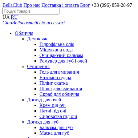
BellaClub
Про нас
Доставка і оплата
Блог
+38 (096) 859-28-97
UA
RU
CiaoBella
cosmetici & accessori
Обличчя
Демакіяж
Гідрофільна олія
Міцелярна вода
Очищаючий бальзам
Ремувер для губ і очей
Очищення
Гель для вмивання
Ензимна пудра
Пілінг скатка
Пінка для вмивання
Скраб для обличчя
Догляд для очей
Крем під очі
Патчі під очі
Сироватка під очі
Догляд для губ
Бальзам для губ
Маска для губ