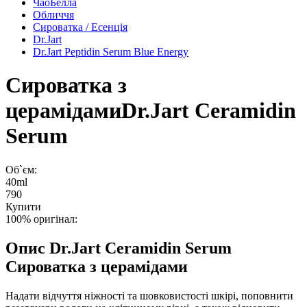
ЧаоБелла
Обличчя
Сироватка / Есенція
Dr.Jart
Dr.Jart Peptidin Serum Blue Energy
Сироватка з
церамідами
Dr.Jart Ceramidin
Serum
Об`єм:
40ml
790
Купити
100% оригінал:
Опис
Dr.Jart Ceramidin Serum
Сироватка з церамідами
Надати відчуття ніжності та шовковистості шкірі, поповнити