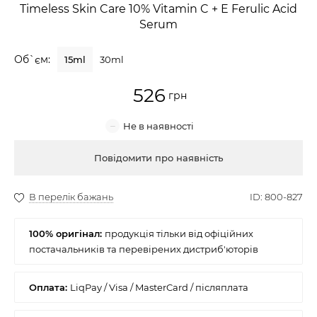
Timeless Skin Care 10% Vitamin C + E Ferulic Acid
Крем для обличчя
Serum
Крем-гель
Об`єм:
15ml
30ml
Емульсія
526
Лосьйон для обличчя
Купити
Олія для обличчя
Сонцезахисний крем
Набори косметики
100% оригінал: