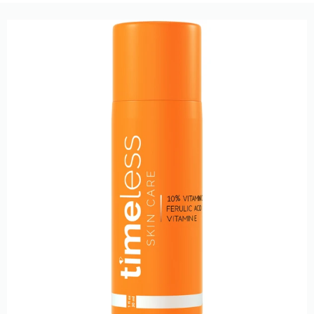
почервонінням, стимулює вироблення колагену і
активно загоює. Також саме вітамін C добре підсилює
дію сонцезахисних продуктів. Крім цього, вітамін E у
складі перешкоджає окисленню клітин епідермісу і
тим самим зміцнює його, а ферулова кислота
запобігає віковим змінам, які часто викликані
зовнішніми факторами.
Сироватка
Timeless, маючи ніжну і легку
консистенцію, прекрасно вбирається і не залишає
зовсім ніяких слідів на шкірі. Купити її однозначно
варто, якщо ви хочете наситити шкіру, вирівняти її тон
і прибрати почервоніння, підтримати УФ-захист і
запобігти зморшкам.