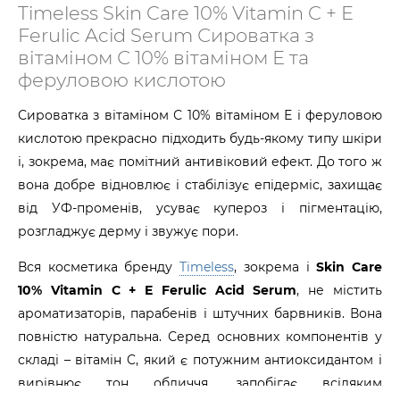
Timeless Skin Care 10% Vitamin C + E
Ferulic Acid Serum Сироватка з
вітаміном С 10% вітаміном Е та
феруловою кислотою
Сироватка з вітаміном С 10% вітаміном Е і феруловою
кислотою прекрасно підходить будь-якому типу шкіри
і, зокрема, має помітний антивіковий ефект. До того ж
вона добре відновлює і стабілізує епідерміс, захищає
від УФ-променів, усуває купероз і пігментацію,
розгладжує дерму і звужує пори.
Вся косметика бренду
Timeless
, зокрема і
Skin Care
10% Vitamin C + E Ferulic Acid Serum
, не містить
ароматизаторів, парабенів і штучних барвників. Вона
повністю натуральна. Серед основних компонентів у
складі – вітамін C, який є потужним антиоксидантом і
вирівнює тон обличчя, запобігає всіляким