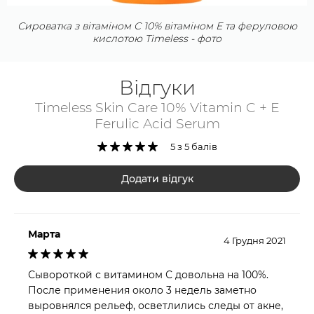
Сироватка з вітаміном С 10% вітаміном Е та феруловою
кислотою Timeless - фото
Відгуки
Timeless Skin Care 10% Vitamin C + E
Ferulic Acid Serum
5 з 5 балів
Додати відгук
Марта
4 Грудня 2021
Сывороткой с витамином С довольна на 100%.
После применения около 3 недель заметно
выровнялся рельеф, осветлились следы от акне,