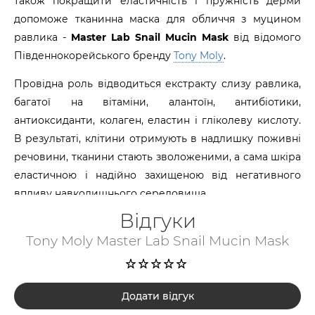
також покращити еластичність і пружність дерми
допоможе тканинна маска для обличчя з муцином
равлика -
Master Lab Snail Mucin Mask
від відомого
Південнокорейського бренду
Tony Moly
.
Провідна роль відводиться екстракту слизу равлика,
багатої на вітаміни, алантоїн, антибіотики,
антиоксиданти, колаген, еластин і гліколеву кислоту.
В результаті, клітини отримують в надлишку поживні
речовини, тканини стають зволоженими, а сама шкіра
еластичною і надійно захищеною від негативного
впливу навколишнього середовища.
Відгуки
Крім того, в складі косметичного засобу присутня
Tony Moly Master Lab Snail Mucin Mask
гіалуронова кислота, що оптимізує гідратацію дерми,
стимулює регенерацію клітин, покращує роботу
фібробластів, відповідальних за синтез колагенових
волокон і забезпечує антиоксидантний захист.
Додати відгук
Хороший ступінь зволоження шкірних покривів