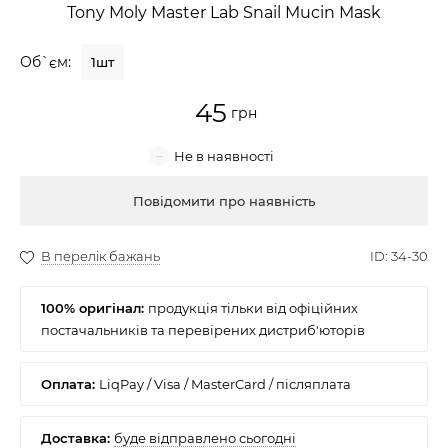
Tony Moly Master Lab Snail Mucin Mask
Крем для обличчя
Об`єм:
1шт
Крем-гель
45
Емульсія
Лосьйон для обличчя
Купити
Олія для обличчя
Сонцезахисний крем
100% оригінал:
Набори косметики