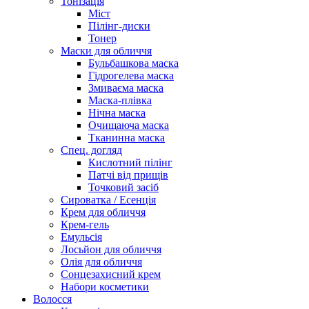
Тонізація
Міст
Пілінг-диски
Тонер
Маски для обличчя
Бульбашкова маска
Гідрогелева маска
Змиваєма маска
Маска-плівка
Нічна маска
Очищаюча маска
Тканинна маска
Спец. догляд
Кислотний пілінг
Патчі від прищів
Точковий засіб
Сироватка / Есенція
Крем для обличчя
Крем-гель
Емульсія
Лосьйон для обличчя
Олія для обличчя
Сонцезахисний крем
Набори косметики
Волосся