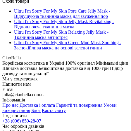
Схожі товари
Ultru I'm Sorry For My Skin Pore Care Jelly Mask -
Відлущуюча тканинна маска для звуження пор
Ultru I'm Sorry For My Skin Jelly Mask Revitalizing -
Відновлююча тканинна маска
Ultru I'm Sorry For My Skin Relaxing Jelly Mask -
Тканинна маска антистрес
Ultru I'm Sorry For My Skin Green Mud Mask Soothing -
Заспокійлива маска на основі зеленої глини
CiaoBella
Корейська косметика в Україні
100% оригінал
Мінімальні ціни
Швидка доставка
Безкоштовна доставка від 1000 грн
Підбір
догляду та консультації
Ми у соцмережах
Написати нам
E-mail
julia@ciaobella.com.ua
Інформація
Про нас
Доставка і оплата
Гарантії та повернення
Умови
використання
Блог
Карта сайту
Подзвонити
+38 (096) 859-28-97
Час обробки дзвінків