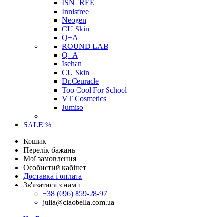
ISNTREE
Innisfree
Neogen
CU Skin
Q+A
ROUND LAB
Q+A
Isehan
CU Skin
Dr.Ceuracle
Too Cool For School
VT Cosmetics
Jumiso
SALE %
Кошик
Перелік бажань
Мої замовлення
Особистий кабінет
Доставка і оплата
Зв'язатися з нами
+38 (096) 859-28-97
julia@ciaobella.com.ua