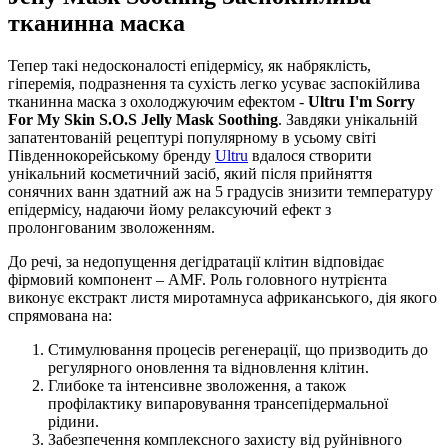
тканинна маска
Тепер такі недосконалості епідермісу, як набряклість,
гіперемія, подразнення та сухість легко усуває заспокійлива
тканинна маска з охолоджуючим ефектом -
Ultru I'm Sorry
For My Skin S.O.S Jelly Mask Soothing
. Завдяки унікальній
запатентованій рецептурі популярному в усьому світі
Південнокорейському бренду
Ultru
вдалося створити
унікальний косметичний засіб, який після прийняття
сонячних ванн здатний аж на 5 градусів знизити температуру
епідермісу, надаючи йому релаксуючий ефект з
пролонгованим зволоженням.
До речі, за недопущення дегідратації клітин відповідає
фірмовий компонент – AMF. Роль головного нутрієнта
виконує екстракт листя миротамнуса африканського, дія якого
спрямована на:
Стимулювання процесів регенерації, що призводить до
регулярного оновлення та відновлення клітин.
Глибоке та інтенсивне зволоження, а також
профілактику випаровування трансепідермальної
рідини.
Забезпечення комплексного захисту від руйнівного