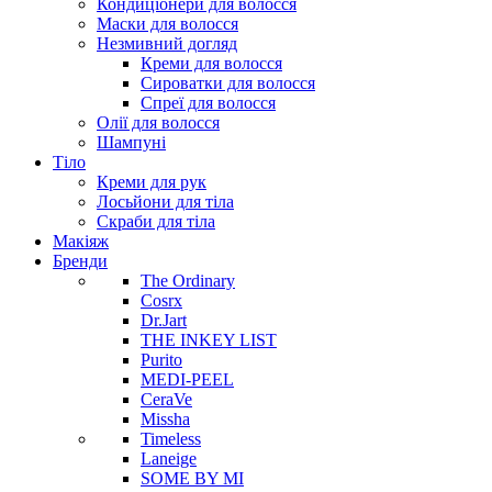
Кондиціонери для волосся
Маски для волосся
Незмивний догляд
Креми для волосся
Сироватки для волосся
Спреї для волосся
Олії для волосся
Шампуні
Тіло
Креми для рук
Лосьйони для тіла
Скраби для тіла
Макіяж
Бренди
The Ordinary
Cosrx
Dr.Jart
THE INKEY LIST
Purito
MEDI-PEEL
CeraVe
Missha
Timeless
Laneige
SOME BY MI