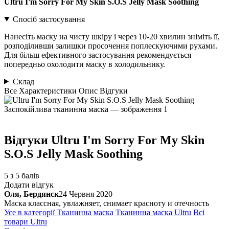
Ultru I'm Sorry For My Skin S.O.S Jelly Mask Soothing
Спосіб застосування
Нанесіть маску на чисту шкіру і через 10-20 хвилин зніміть її,
розподіливши залишки просочення поплескуючими рухами.
Для більш ефективного застосування рекомендується
попередньо охолодити маску в холодильнику.
Склад
Все
Характеристики
Опис
Відгуки
Відгуки
Ultru I'm Sorry For My Skin
S.O.S Jelly Mask Soothing
5 з 5 балів
Додати відгук
Оля, Бердянск
24 Червня 2020
Маска классная, увлажняет, снимает красноту и отечность
Усе в категорії
Тканинна маска
Тканинна маска
Ultru
Всі
товари
Ultru