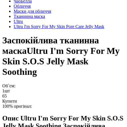
ЧаоБелла
Обличчя
Маски для обличчя
Тканинна маска
Ultru
Ultru I'm Sorry For My Skin Pore Care Jelly Mask
Заспокійлива тканинна
маска
Ultru I'm Sorry For My
Skin S.O.S Jelly Mask
Soothing
Об`єм:
1шт
65
Купити
100% оригінал:
Опис
Ultru I'm Sorry For My Skin S.O.S
Jelly Mask Soothing Заспокійлива