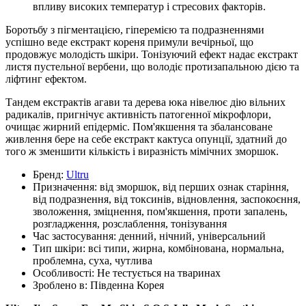
впливу високих температур і стресових факторів.
Боротьбу з пігментацією, гіперемією та подразненнями
успішно веде екстракт кореня примули вечірньої, що
продовжує молодість шкіри. Тонізуючий ефект надає екстракт
листя пустельної вербени, що володіє протизапальною дією та
ліфтинг ефектом.
Тандем екстрактів агави та дерева юка нівелює дію вільних
радикалів, пригнічує активність патогенної мікрофлори,
очищає жирний епідерміс. Пом'якшення та збалансоване
живлення бере на себе екстракт кактуса опунції, здатний до
того ж зменшити кількість і виразність мімічних зморшок.
Бренд:
Ultru
Призначення:
від зморшок, від перших ознак старіння,
від подразнення, від токсинів, відновлення, заспокоєння,
зволоження, зміцнення, пом'якшення, проти запалень,
розгладження, розслаблення, тонізування
Час застосування:
денний, нічний, універсальний
Тип шкіри:
всі типи, жирна, комбінована, нормальна,
проблемна, суха, чутлива
Особливості:
Не тестується на тваринах
Зроблено в:
Південна Корея