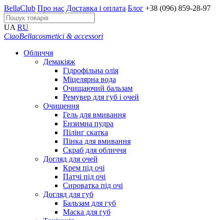
BellaClub
Про нас
Доставка і оплата
Блог
+38 (096) 859-28-97
UA
RU
CiaoBella
cosmetici & accessori
Обличчя
Демакіяж
Гідрофільна олія
Міцелярна вода
Очищаючий бальзам
Ремувер для губ і очей
Очищення
Гель для вмивання
Ензимна пудра
Пілінг скатка
Пінка для вмивання
Скраб для обличчя
Догляд для очей
Крем під очі
Патчі під очі
Сироватка під очі
Догляд для губ
Бальзам для губ
Маска для губ