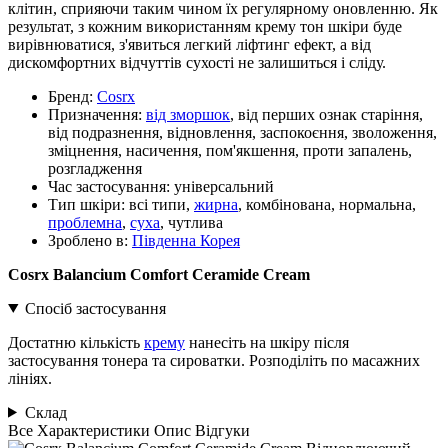
клітин, сприяючи таким чином їх регулярному оновленню. Як
результат, з кожним використанням крему тон шкіри буде
вирівнюватися, з'явиться легкий ліфтинг ефект, а від
дискомфортних відчуттів сухості не залишиться і сліду.
Бренд:
Cosrx
Призначення:
від зморшок
, від перших ознак старіння,
від подразнення, відновлення, заспокоєння, зволоження,
зміцнення, насичення, пом'якшення, проти запалень,
розгладження
Час застосування:
універсальний
Тип шкіри:
всі типи,
жирна
, комбінована, нормальна,
проблемна
,
суха
, чутлива
Зроблено в:
Південна Корея
Cosrx Balancium Comfort Ceramide Cream
Спосіб застосування
Достатню кількість
крему
нанесіть на шкіру після
застосування тонера та сироватки. Розподіліть по масажних
лініях.
Склад
Все
Характеристики
Опис
Відгуки