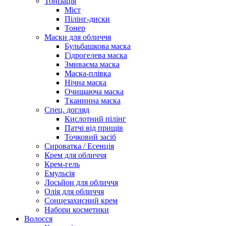
Тонізація
Міст
Пілінг-диски
Тонер
Маски для обличчя
Бульбашкова маска
Гідрогелева маска
Змиваєма маска
Маска-плівка
Нічна маска
Очищаюча маска
Тканинна маска
Спец. догляд
Кислотний пілінг
Патчі від прищів
Точковий засіб
Сироватка / Есенція
Крем для обличчя
Крем-гель
Емульсія
Лосьйон для обличчя
Олія для обличчя
Сонцезахисний крем
Набори косметики
Волосся