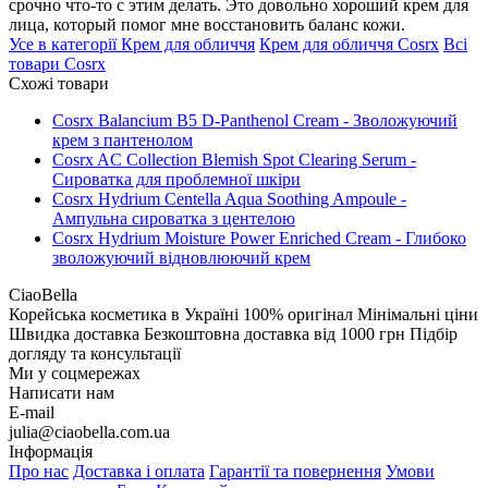
срочно что-то с этим делать. Это довольно хороший крем для
лица, который помог мне восстановить баланс кожи.
Усе в категорії
Крем для обличчя
Крем для обличчя
Cosrx
Всі
товари
Cosrx
Схожі товари
Cosrx Balancium B5 D-Panthenol Cream - Зволожуючий
крем з пантенолом
Cosrx AC Collection Blemish Spot Clearing Serum -
Сироватка для проблемної шкіри
Cosrx Hydrium Centella Aqua Soothing Ampoule -
Ампульна сироватка з центелою
Cosrx Hydrium Moisture Power Enriched Cream - Глибоко
зволожуючий відновлюючий крем
CiaoBella
Корейська косметика в Україні
100% оригінал
Мінімальні ціни
Швидка доставка
Безкоштовна доставка від 1000 грн
Підбір
догляду та консультації
Ми у соцмережах
Написати нам
E-mail
julia@ciaobella.com.ua
Інформація
Про нас
Доставка і оплата
Гарантії та повернення
Умови