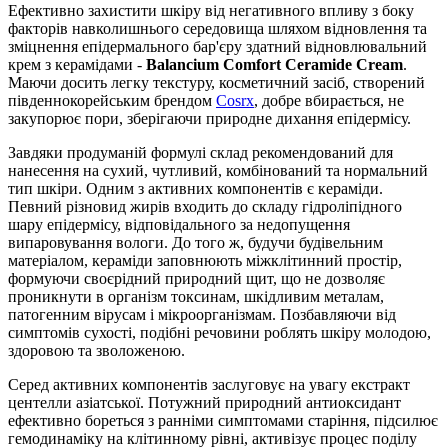
Ефективно захистити шкіру від негативного впливу з боку
факторів навколишнього середовища шляхом відновлення та
зміцнення епідермального бар'єру здатний відновлювальний
крем з керамідами -
Balancium Comfort Ceramide Cream
.
Маючи досить легку текстуру, косметичний засіб, створений
південнокорейським брендом
Cosrx
, добре вбирається, не
закупорює пори, зберігаючи природне дихання епідермісу.
Завдяки продуманій формулі склад рекомендований для
нанесення на сухий, чутливий, комбінований та нормальний
тип шкіри. Одним з активних компонентів є кераміди.
Певний різновид жирів входить до складу гідроліпідного
шару епідермісу, відповідального за недопущення
випаровування вологи. До того ж, будучи будівельним
матеріалом, кераміди заповнюють міжклітинний простір,
формуючи своєрідний природний щит, що не дозволяє
проникнути в організм токсинам, шкідливим металам,
патогенним вірусам і мікроорганізмам. Позбавляючи від
симптомів сухості, подібні речовини роблять шкіру молодою,
здоровою та зволоженою.
Серед активних компонентів заслуговує на увагу екстракт
центелли азіатської. Потужний природний антиоксидант
ефективно бореться з ранніми симптомами старіння, підсилює
гемодинаміку на клітинному рівні, активізує процес поділу