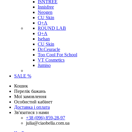
ISNTREE
Innisfree
Neogen
CU Skin
Q+A
ROUND LAB
Q+A
Isehan
CU Skin
Dr.Ceuracle
Too Cool For School
VT Cosmetics
Jumiso
SALE %
Кошик
Перелік бажань
Мої замовлення
Особистий кабінет
Доставка і оплата
Зв'язатися з нами
+38 (096) 859-28-97
julia@ciaobella.com.ua