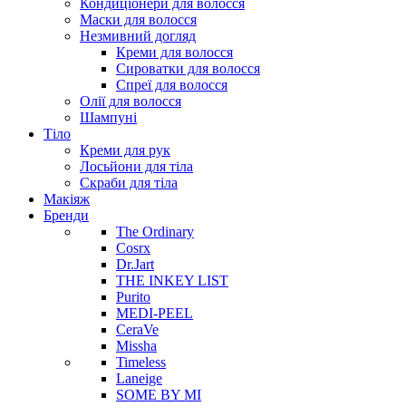
Кондиціонери для волосся
Маски для волосся
Незмивний догляд
Креми для волосся
Сироватки для волосся
Спреї для волосся
Олії для волосся
Шампуні
Тіло
Креми для рук
Лосьйони для тіла
Скраби для тіла
Макіяж
Бренди
The Ordinary
Cosrx
Dr.Jart
THE INKEY LIST
Purito
MEDI-PEEL
CeraVe
Missha
Timeless
Laneige
SOME BY MI