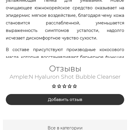
увлажняющая пенка для умывания. Новое
очищающее южнокорейское средство оказывает на
эпидермис мягкое воздействие, благодаря чему кожа
становится расслабленной, уменьшается
выраженность симптомов усталости, надолго
исчезает дискомфортное чувство сухости.
В составе присутствуют производные кокосового
масла, которые восстанавливают барьерное функции
эпидермиса и делают клетки менее уязвимыми
Отзывы
перед агрессивными факторами окружающей среды.
Ample:N Hyaluron Shot Bubble Cleanser
Пенка для умывания содержит церамиды, которые
препятствуют обезвоживанию клеток,
восстанавливают эластичность и упругость
Добавить отзыв
эпидермиса.
Успешную борьбу с симптомами дряблости ведет
масло можжевельника путем повышения тургора
Все в категории
кожи и стимулирования гемодинамики. Последнее