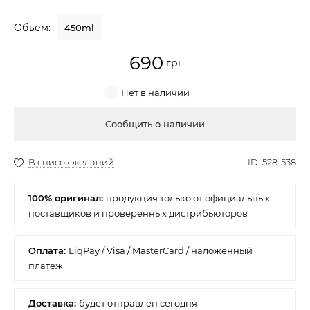
Крем для лица
Объем:
450ml
Крем-гель
690
Эмульсия
Лосьон для лица
Купить
Масло для лица
Солнцезащитный крем
100% оригинал:
Наборы косметики