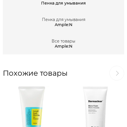
Пенка для умывания
свойство направлено на стабильное выведение из
клеток токсических веществ и свободных радикалов.
Пенка для умывания
Ample:N
На поддержание молодости направлены
комплексные возможности масла апельсина.
Изобилуя антиоксидантами и витаминами, активный
Все товары
Ample:N
компонент разглаживает микрорельеф кожи,
уменьшает глубину и количество мелких мимических
морщин, уменьшает выраженность пигментных пятен.
Тандем гиалуроновой кислоты и ксилитола призван
Похожие товары
обеспечить глубокое и продолжительное
увлажнение, что приводит к быстрому визуальному и
тактильному преображению эпидермиса.