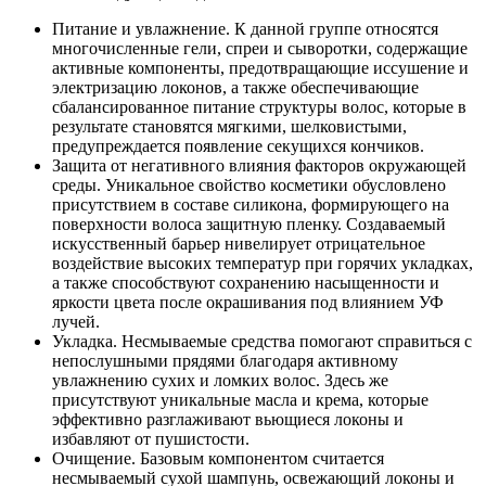
Питание и увлажнение. К данной группе относятся
многочисленные гели, спреи и сыворотки, содержащие
активные компоненты, предотвращающие иссушение и
электризацию локонов, а также обеспечивающие
сбалансированное питание структуры волос, которые в
результате становятся мягкими, шелковистыми,
предупреждается появление секущихся кончиков.
Защита от негативного влияния факторов окружающей
среды. Уникальное свойство косметики обусловлено
присутствием в составе силикона, формирующего на
поверхности волоса защитную пленку. Создаваемый
искусственный барьер нивелирует отрицательное
воздействие высоких температур при горячих укладках,
а также способствуют сохранению насыщенности и
яркости цвета после окрашивания под влиянием УФ
лучей.
Укладка. Несмываемые средства помогают справиться с
непослушными прядями благодаря активному
увлажнению сухих и ломких волос. Здесь же
присутствуют уникальные масла и крема, которые
эффективно разглаживают вьющиеся локоны и
избавляют от пушистости.
Очищение. Базовым компонентом считается
несмываемый сухой шампунь, освежающий локоны и