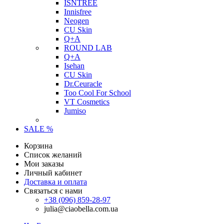
ISNTREE
Innisfree
Neogen
CU Skin
Q+A
ROUND LAB
Q+A
Isehan
CU Skin
Dr.Ceuracle
Too Cool For School
VT Cosmetics
Jumiso
SALE %
Корзина
Список желаний
Мои заказы
Личный кабинет
Доставка и оплата
Связаться с нами
+38 (096) 859-28-97
julia@ciaobella.com.ua