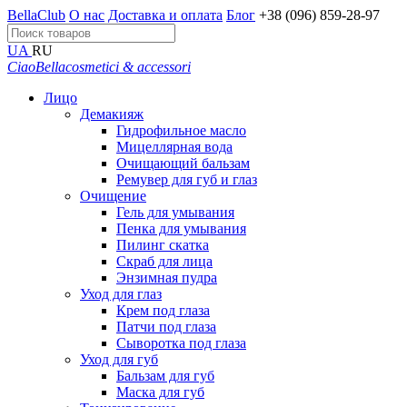
BellaClub
О нас
Доставка и оплата
Блог
+38 (096) 859-28-97
UA
RU
CiaoBella
cosmetici & accessori
Лицо
Демакияж
Гидрофильное масло
Мицеллярная вода
Очищающий бальзам
Ремувер для губ и глаз
Очищение
Гель для умывания
Пенка для умывания
Пилинг скатка
Скраб для лица
Энзимная пудра
Уход для глаз
Крем под глаза
Патчи под глаза
Сыворотка под глаза
Уход для губ
Бальзам для губ
Маска для губ