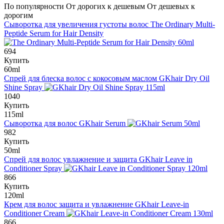
По популярности
От дорогих к дешевым
От дешевых к
дорогим
Сыворотка для увеличения густоты волос
The Ordinary Multi-
Peptide Serum for Hair Density
694
Купить
60ml
Спрей для блеска волос с кокосовым маслом
GKhair Dry Oil
Shine Spray
1040
Купить
115ml
Сыворотка для волос
GKhair Serum
982
Купить
50ml
Спрей для волос увлажнение и защита
GKhair Leave in
Conditioner Spray
866
Купить
120ml
Крем для волос защита и увлажнение
GKhair Leave-in
Conditioner Cream
866