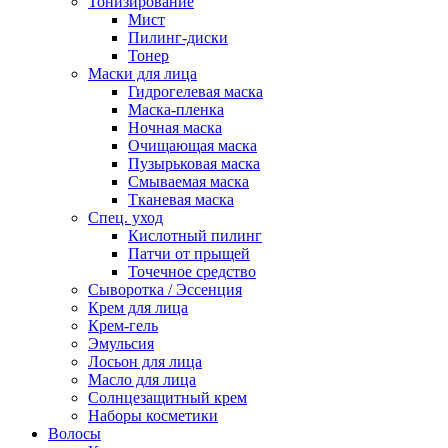
Тонизирование
Мист
Пилинг-диски
Тонер
Маски для лица
Гидрогелевая маска
Маска-пленка
Ночная маска
Очищающая маска
Пузырьковая маска
Смываемая маска
Тканевая маска
Спец. уход
Кислотный пилинг
Патчи от прыщей
Точечное средство
Сыворотка / Эссенция
Крем для лица
Крем-гель
Эмульсия
Лосьон для лица
Масло для лица
Солнцезащитный крем
Наборы косметики
Волосы