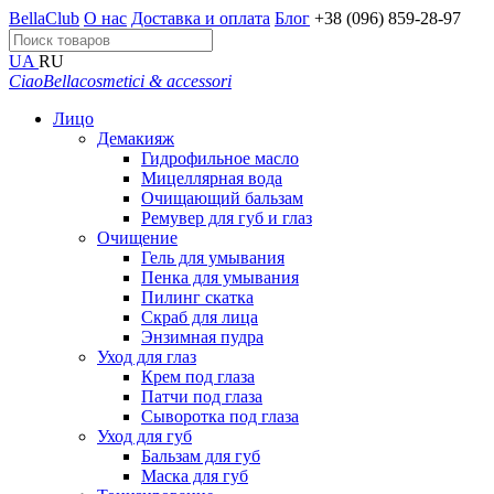
BellaClub
О нас
Доставка и оплата
Блог
+38 (096) 859-28-97
UA
RU
CiaoBella
cosmetici & accessori
Лицо
Демакияж
Гидрофильное масло
Мицеллярная вода
Очищающий бальзам
Ремувер для губ и глаз
Очищение
Гель для умывания
Пенка для умывания
Пилинг скатка
Скраб для лица
Энзимная пудра
Уход для глаз
Крем под глаза
Патчи под глаза
Сыворотка под глаза
Уход для губ
Бальзам для губ
Маска для губ