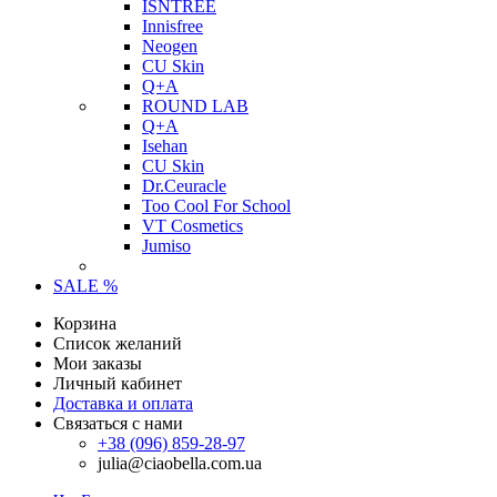
ISNTREE
Innisfree
Neogen
CU Skin
Q+A
ROUND LAB
Q+A
Isehan
CU Skin
Dr.Ceuracle
Too Cool For School
VT Cosmetics
Jumiso
SALE %
Корзина
Список желаний
Мои заказы
Личный кабинет
Доставка и оплата
Связаться с нами
+38 (096) 859-28-97
julia@ciaobella.com.ua