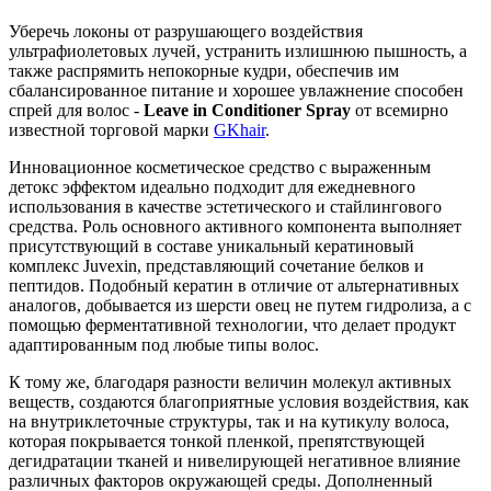
Уберечь локоны от разрушающего воздействия
ультрафиолетовых лучей, устранить излишнюю пышность, а
также распрямить непокорные кудри, обеспечив им
сбалансированное питание и хорошее увлажнение способен
спрей для волос -
Leave in Conditioner Spray
от всемирно
известной торговой марки
GKhair
.
Инновационное косметическое средство с выраженным
детокс эффектом идеально подходит для ежедневного
использования в качестве эстетического и стайлингового
средства. Роль основного активного компонента выполняет
присутствующий в составе уникальный кератиновый
комплекс Juvexin, представляющий сочетание белков и
пептидов. Подобный кератин в отличие от альтернативных
аналогов, добывается из шерсти овец не путем гидролиза, а с
помощью ферментативной технологии, что делает продукт
адаптированным под любые типы волос.
К тому же, благодаря разности величин молекул активных
веществ, создаются благоприятные условия воздействия, как
на внутриклеточные структуры, так и на кутикулу волоса,
которая покрывается тонкой пленкой, препятствующей
дегидратации тканей и нивелирующей негативное влияние
различных факторов окружающей среды. Дополненный