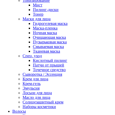
Тонизирование
Мист
Пилинг-диски
Тонер
Маски для лица
Гидрогелевая маска
Маска-пленка
Ночная маска
Очищающая маска
Пузырьковая маска
Смываемая маска
Тканевая маска
Спец. уход
Кислотный пилинг
Патчи от прыщей
Точечное средство
Сыворотка / Эссенция
Крем для лица
Крем-гель
Эмульсия
Лосьон для лица
Масло для лица
Солнцезащитный крем
Наборы косметики
Волосы