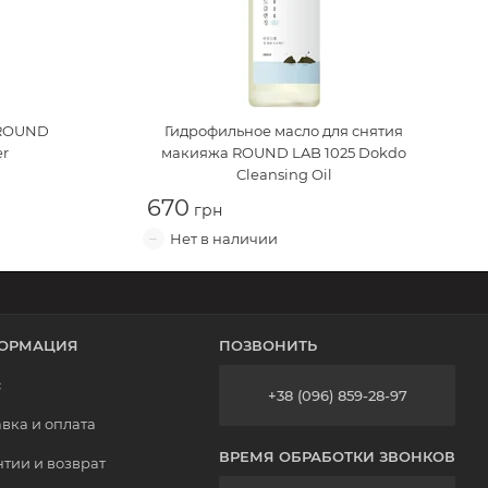
ROUND
Гидрофильное масло для снятия
er
макияжа
ROUND LAB 1025 Dokdo
Cleansing Oil
670
ОРМАЦИЯ
ПОЗВОНИТЬ
с
+38 (096) 859-28-97
вка и оплата
ВРЕМЯ ОБРАБОТКИ ЗВОНКОВ
тии и возврат