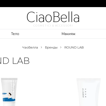
CiaoBella
COSMETICI & ACCESSORI
Тело
Макияж
ЧаоБелла
Бренды
ROUND LAB
D LAB