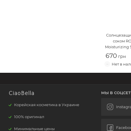
Солнцезащи
соком
RO
Moisturizing
670
CiaoBella
МЫ В СОЦСЕТ
Корейская косметика в Украине
100% оригинал
Минимальные цены