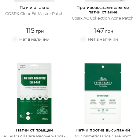
Патчи от акне
Противовоспалительные
Крем для лица
патчи от акне
COSRX Clear Fit Master Patch
Cosrx AC Collection Acne Patch
Крем-гель
115
147
Эмульсия
Лосьон для лица
Масло для лица
Солнцезащитный крем
Наборы косметики
Патчи от прыщей
Патчи против высыпаний
PURITO All Care Recovery Cica-
VT Cosmetics Cica Care Spot