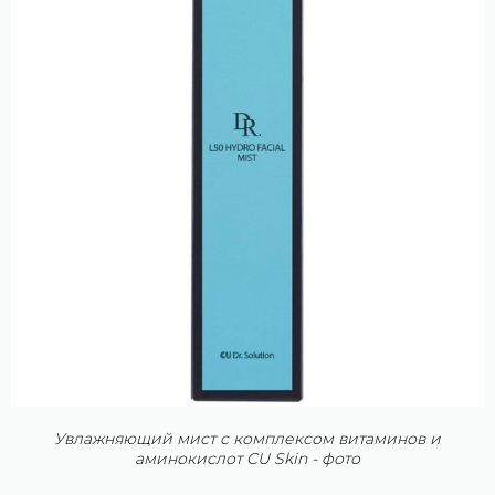
быстрее восстанавливаться.
Купить
увлажняющий мист
с комплексом витаминов
и аминокислот от бренда
CU Skin
можно для любого
типа кожи, в том числе чувствительной. Средство
многофункционально и заменяет тоник, активный
раствор для sos-гидратации , а также закрепитель
макияжа. Распыляясь на мельчайшие частички, мист
быстро впитывается, передавая коже все полезные
компоненты и оздоравливая ее.
Увлажняющий мист с комплексом витаминов и
аминокислот CU Skin - фото