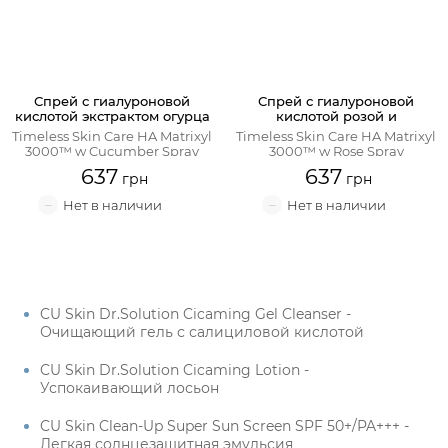
Спрей с гиалуроновой
Спрей с гиалуроновой
кислотой экстрактом огурца
кислотой розой и
и матриксилом
матриксилом
Timeless Skin Care HA Matrixyl
Timeless Skin Care HA Matrixyl
3000™ w Cucumber Spray
3000™ w Rose Spray
637
637
CU Skin Dr.Solution Cicaming Gel Cleanser -
Очищающий гель с салициловой кислотой
CU Skin Dr.Solution Cicaming Lotion -
Успокаивающий лосьон
CU Skin Clean-Up Super Sun Screen SPF 50+/PA+++ -
Легкая солнцезащитная эмульсия