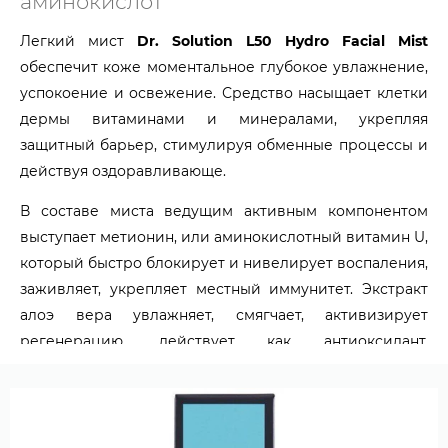
аминокислот
Легкий мист
Dr. Solution L50 Hydro Facial Mist
обеспечит коже моментальное глубокое увлажнение,
успокоение и освежение. Средство насыщает клетки
дермы витаминами и минералами, укрепляя
защитный барьер, стимулируя обменные процессы и
действуя оздоравливающе.
В составе миста ведущим активным компонентом
выступает метионин, или аминокислотный витамин U,
который быстро блокирует и нивелирует воспаления,
заживляет, укрепляет местный иммунитет. Экстракт
алоэ вера увлажняет, смягчает, активизирует
регенерацию, действует как антиоксидант.
Полиглутаминовая кислота выступает в роли
мощного протектора, который создает на коже
незримую защитную пленку, предохраняя от
негативных внешних факторов, позволяя дерме