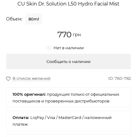
CU Skin Dr. Solution L50 Hydro Facial Mist
Крем для лица
Объем:
80ml
Крем-гель
770
Эмульсия
Лосьон для лица
Купить
Масло для лица
Солнцезащитный крем
100% оригинал:
Наборы косметики