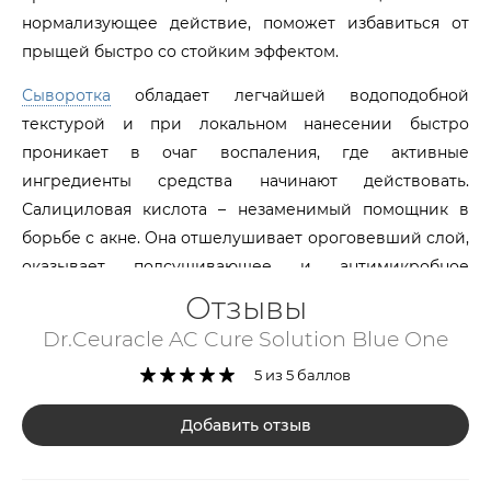
нормализующее действие, поможет избавиться от
прыщей быстро со стойким эффектом.
Сыворотка
обладает легчайшей водоподобной
текстурой и при локальном нанесении быстро
проникает в очаг воспаления, где активные
ингредиенты средства начинают действовать.
Салициловая кислота – незаменимый помощник в
борьбе с акне. Она отшелушивает ороговевший слой,
оказывает подсушивающее и антимикробное
действие, очищает забитые поры, удаляет и осветляет
Отзывы
черные точки. Молочная кислота – осветляет
Dr.Ceuracle AC Cure Solution Blue One
пигментацию и следы постакне, увлажняет,
5 из 5 баллов
отшелушивает. Лакрица заживляет и выравнивает
тон. Органические комплексы Sopholiance и
Добавить отзыв
фитосфингозин обеспечивают выраженный
антибактериальный, нормализующий микрофлору и