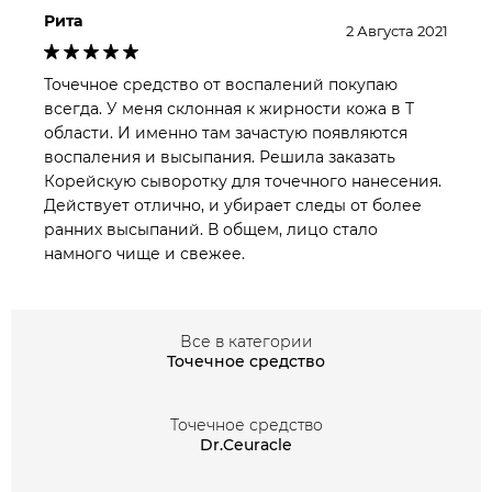
функции защитного слоя эффект.
Рита
2 Августа 2021
Средство некомедогенно и не вызывает аллергии, а
потому заказать точечную сыворотку против акне от
Точечное средство от воспалений покупаю
Dr.Ceuracle
можно даже для самой чувствительной и
всегда. У меня склонная к жирности кожа в Т
склонной к образованию сальных пробок и жирной
области. И именно там зачастую появляются
воспаления и высыпания. Решила заказать
кожи.
Корейскую сыворотку для точечного нанесения.
Действует отлично, и убирает следы от более
ранних высыпаний. В общем, лицо стало
намного чище и свежее.
Все в категории
Точечное средство
Точечное средство
Dr.Ceuracle