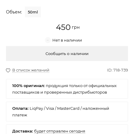
Крем для лица
Объем:
50ml
Крем-гель
450
Эмульсия
Лосьон для лица
Купить
Масло для лица
Солнцезащитный крем
100% оригинал:
Наборы косметики